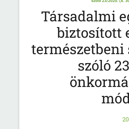
szóló 23/2020. (X. 
Társadalmi e
biztosított
természetbeni s
szóló 23
önkormán
mód
20