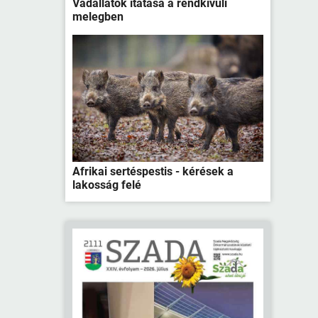
Vadállatok itatása a rendkívüli
melegben
Afrikai sertéspestis - kérések a
lakosság felé