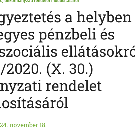
30.) önkormányzati rendelet módosításáról
gyeztetés a helyben
 egyes pénzbeli és
zociális ellátásokró
/2020. (X. 30.)
yzati rendelet
osításáról
24. november 18.