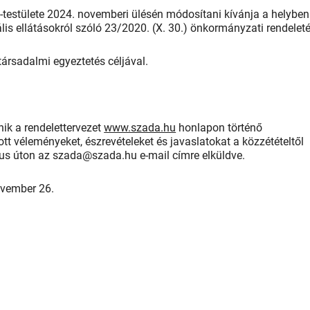
stülete 2024. novemberi ülésén módosítani kívánja a helyben
lis ellátásokról szóló 23/2020. (X. 30.) önkormányzati rendeleté
társadalmi egyeztetés céljával.
nik a rendelettervezet
www.szada.hu
honlapon történő
ott véleményeket, észrevételeket és javaslatokat a közzétételtől
kus úton az szada@szada.hu e-mail címre elküldve.
ovember 26.