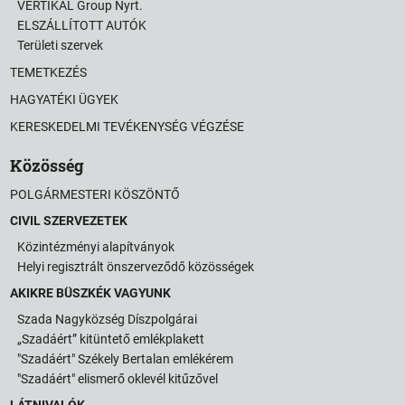
VERTIKAL Group Nyrt.
ELSZÁLLÍTOTT AUTÓK
Területi szervek
TEMETKEZÉS
HAGYATÉKI ÜGYEK
KERESKEDELMI TEVÉKENYSÉG VÉGZÉSE
Közösség
POLGÁRMESTERI KÖSZÖNTŐ
CIVIL SZERVEZETEK
Közintézményi alapítványok
Helyi regisztrált önszerveződő közösségek
AKIKRE BÜSZKÉK VAGYUNK
Szada Nagyközség Díszpolgárai
„Szadáért” kitüntető emlékplakett
"Szadáért" Székely Bertalan emlékérem
"Szadáért" elismerő oklevél kitűzővel
LÁTNIVALÓK