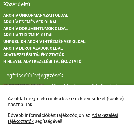
Közérdekű
ARCHÍV ÖNKORMÁNYZATI OLDAL
ARCHÍV ESEMÉNYEK OLDAL
ARCHÍV DOKUMENTUMOK OLDAL
ARCHÍV TURIZMUS OLDAL
UNPUBLISH ARCHÍV INTÉZMÉNYEK OLDAL
ARCHÍV BERUHÁZÁSOK OLDAL
ADATKEZELÉSI TÁJÉKOZTATÓK
HÍRLEVÉL ADATKEZELÉSI TÁJÉKOZTATÓ
Legfrissebb bejegyzések
Vadállatok itatása a rendkívüli melegben
Az oldal megfelelő működése érdekben sütiket (cookie)
használunk.
Bővebb információkért tájékozódjon az
Adatkezelési
Afrikai sertéspestis - kérések a lakosság felé
tájékoztatók
segítségével!