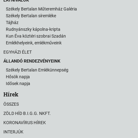
Székely Bertalan Műteremház Galéria
Székely Bertalan síremléke
Tájház
Rudnyánszky kápolna-kripta
Kun Éva köztéri szobrai Szadán
Emlékhelyeink, emlékműveink
EGYHÁZI ÉLET
ÁLLANDÓ RENDEZVÉNYEINK
Székely Bertalan Emlékünnepség
Hősök napja
Idősek napja
Hírek
ÖSSZES
ZÖLD HÍD B.I.G.G. NKFT.
KORONAVÍRUS HÍREK
INTERJÚK