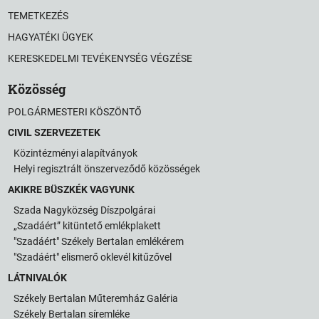
TEMETKEZÉS
HAGYATÉKI ÜGYEK
KERESKEDELMI TEVÉKENYSÉG VÉGZÉSE
Közösség
POLGÁRMESTERI KÖSZÖNTŐ
CIVIL SZERVEZETEK
Közintézményi alapítványok
Helyi regisztrált önszerveződő közösségek
AKIKRE BÜSZKÉK VAGYUNK
Szada Nagyközség Díszpolgárai
„Szadáért” kitüntető emlékplakett
"Szadáért" Székely Bertalan emlékérem
"Szadáért" elismerő oklevél kitűzővel
LÁTNIVALÓK
Székely Bertalan Műteremház Galéria
Székely Bertalan síremléke