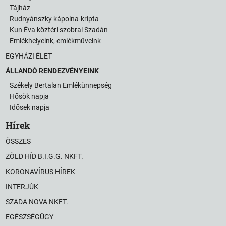
Tájház
Rudnyánszky kápolna-kripta
Kun Éva köztéri szobrai Szadán
Emlékhelyeink, emlékműveink
EGYHÁZI ÉLET
ÁLLANDÓ RENDEZVÉNYEINK
Székely Bertalan Emlékünnepség
Hősök napja
Idősek napja
Hírek
ÖSSZES
ZÖLD HÍD B.I.G.G. NKFT.
KORONAVÍRUS HÍREK
INTERJÚK
SZADA NOVA NKFT.
EGÉSZSÉGÜGY