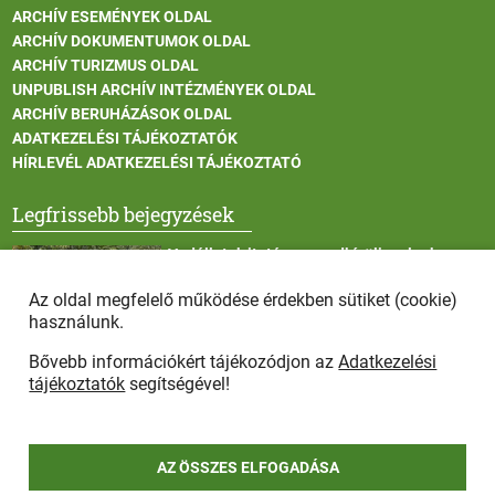
ARCHÍV ESEMÉNYEK OLDAL
ARCHÍV DOKUMENTUMOK OLDAL
ARCHÍV TURIZMUS OLDAL
UNPUBLISH ARCHÍV INTÉZMÉNYEK OLDAL
ARCHÍV BERUHÁZÁSOK OLDAL
ADATKEZELÉSI TÁJÉKOZTATÓK
HÍRLEVÉL ADATKEZELÉSI TÁJÉKOZTATÓ
Legfrissebb bejegyzések
Vadállatok itatása a rendkívüli melegben
Az oldal megfelelő működése érdekben sütiket (cookie)
használunk.
Bővebb információkért tájékozódjon az
Adatkezelési
Afrikai sertéspestis - kérések a lakosság felé
tájékoztatók
segítségével!
AZ ÖSSZES ELFOGADÁSA