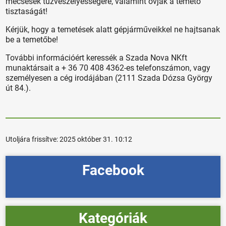
mécsesek tűzveszélyességére, valamint óvják a temető
tisztaságát!
Kérjük, hogy a temetések alatt gépjárműveikkel ne hajtsanak
be a temetőbe!
További információért keressék a Szada Nova NKft
munaktársait a + 36 70 408 4362-es telefonszámon, vagy
személyesen a cég irodájában (2111 Szada Dózsa György
út 84.).
Utoljára frissítve:
2025 október 31. 10:12
Facebook
Kategóriák