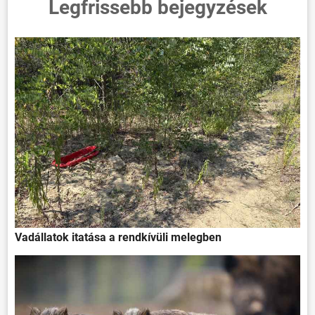
Legfrissebb bejegyzések
Vadállatok itatása a rendkívüli melegben