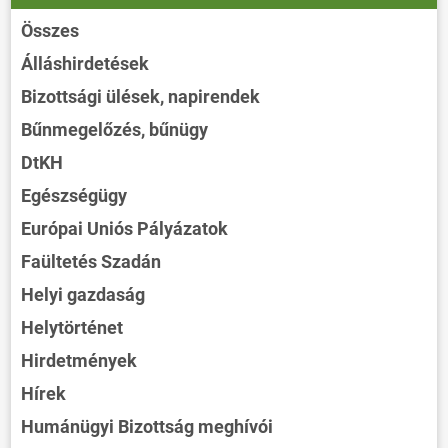
Összes
Álláshirdetések
Bizottsági ülések, napirendek
Bűnmegelőzés, bűnügy
DtKH
Egészségügy
Európai Uniós Pályázatok
Faültetés Szadán
Helyi gazdaság
Helytörténet
Hirdetmények
Hírek
Humánügyi Bizottság meghívói