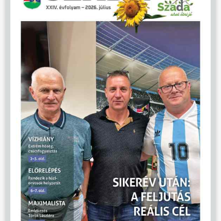
ÖNKORMÁNYZAT
ÜGYINTÉZÉS
KÖZÖSSÉG
HÍREK
VÁLASZTÁSOK