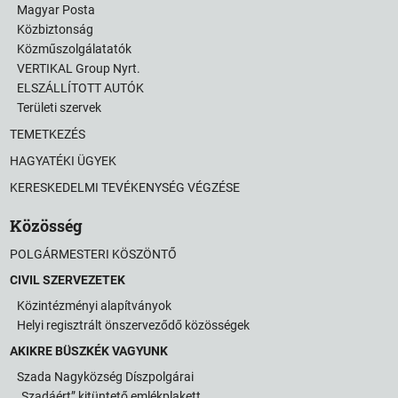
Magyar Posta
Közbiztonság
Közműszolgálatatók
VERTIKAL Group Nyrt.
ELSZÁLLÍTOTT AUTÓK
Területi szervek
TEMETKEZÉS
HAGYATÉKI ÜGYEK
KERESKEDELMI TEVÉKENYSÉG VÉGZÉSE
Közösség
POLGÁRMESTERI KÖSZÖNTŐ
CIVIL SZERVEZETEK
Közintézményi alapítványok
Helyi regisztrált önszerveződő közösségek
AKIKRE BÜSZKÉK VAGYUNK
Szada Nagyközség Díszpolgárai
„Szadáért” kitüntető emlékplakett