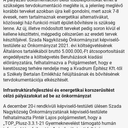
szükséges tervdokumentáció megléte is, a jelenleg meglévő
korábbi terveket azokban újra kell gondolni, mert azok 7-8
évesek, nem tartalmaznak energetikai alternatívákat,
közösségi ház-funkció miatt épület-bővítésre is szükség
lenne. Az új, illetve módosított terveket pedig soron kívül el
kellene készíttetni, mégpedig célszerűen az eredeti tervek
készítőjével. Szada Nagyközség Önkormányzat képviselő-
testülete az Önkormányzat 2021. évi költségvetésének
Általános tartalékából bruttó 5.000.000,-Ft átcsoportosítását
engedélyezte a költségvetés Beruházások kiadási
előirányzatára, felhatalmazva a Polgármestert, hogy e
keretösszeg terhére rendelje meg a Kvadrum Építész Kft.-től
a Székely Bertalan Emlékház felújításának és bővítésének
tervdokumentációja elkészítését.
Infrastruktúrafejlesztési és energetikai korszerűsítést
célzó pályázatokat ad be az önkormányzat
A december 20-i rendkívüli képviselő-testületi ülésen Szada
Nagyközség Önkormányzatának képviselő-testülete
felhatalmazta Pintér Lajos polgármestert, hogy a
„TOP_Plusz-3.3.1-21 Gyermeknevelést támogató humán