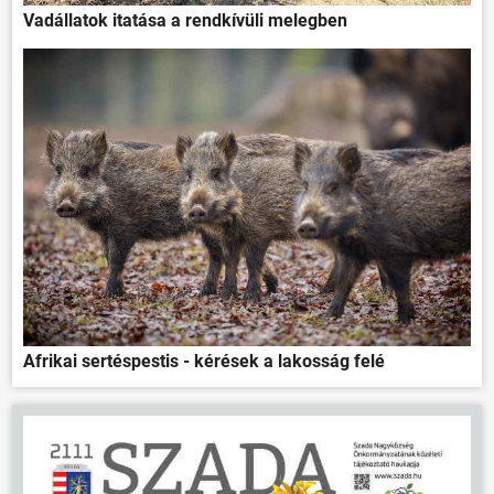
Vadállatok itatása a rendkívüli melegben
Afrikai sertéspestis - kérések a lakosság felé