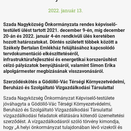
2022. január 13.
Szada Nagyközség Önkormányzata rendes képviselő-
testületi ülést tartott 2021. december 9-én, míg december
20-án és 2022. január 4-én rendkívüli ülés keretében
hozott határozatokat. Döntés született többek között a
Székely Bertalan Emlékház felújításához kapcsolódó
tervdokumentáció elkészíttetéséről,
infrastruktúrafejlesztési és energetikai korszerűsítést
célzó pályázatok benyújtásáról, valamint Simon Erika
alpolgármester megbízásának visszavonásáról.
Szerződéskötés a Gödöllő-Vác Térségi Környezetvédelmi,
Beruházó és Szolgáltató Vízgazdálkodási Társulattal
Szada Nagyközség Önkormányzat Képviselő-testülete
jóváhagyta a Gödöllő-Vác Térségi Környezetvédelmi,
Beruházó és Szolgáltató Vízgazdálkodási Társulattal
vízgazdálkodási feladatok ellátására kötendő üzemeltetési
szerződést. A vízgazdálkodásról szóló törvény kimondja,
hogy „A helyi önkormányzat tulajdonában lévő vizekről és