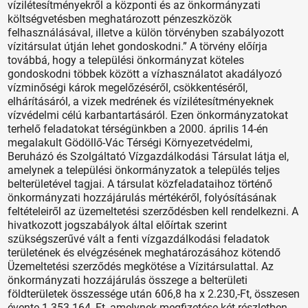
vízilétesítményekről a központi és az önkormányzati
költségvetésben meghatározott pénzeszközök
felhasználásával, illetve a külön törvényben szabályozott
vízitársulat útján lehet gondoskodni.” A törvény előírja
továbbá, hogy a települési önkormányzat köteles
gondoskodni többek között a vízhasználatot akadályozó
vízminőségi károk megelőzéséről, csökkentéséről,
elhárításáról, a vizek medrének és vízilétesítményeknek
vízvédelmi célú karbantartásáról. Ezen önkormányzatokat
terhelő feladatokat térségünkben a 2000. április 14-én
megalakult Gödöllő-Vác Térségi Környezetvédelmi,
Beruházó és Szolgáltató Vízgazdálkodási Társulat látja el,
amelynek a települési önkormányzatok a település teljes
belterületével tagjai. A társulat közfeladataihoz történő
önkormányzati hozzájárulás mértékéről, folyósításának
feltételeiről az üzemeltetési szerződésben kell rendelkezni. A
hivatkozott jogszabályok által előírtak szerint
szükségszerűvé vált a fenti vízgazdálkodási feladatok
területének és elvégzésének meghatározásához kötendő
Üzemeltetési szerződés megkötése a Vízitársulattal. Az
önkormányzati hozzájárulás összege a belterületi
földterületek összessége után 606,8 ha x 2.230,-Ft, összesen
évente 1.353.164,-Ft, amelynek megfizetése két részletben,