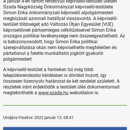
A január 4-én tartott rendkívüli képviselő-testületi ülésen
Szada Nagyközség Önkormányzat képviselő-testülete
Simon Erika önkormányzati képviselő alpolgármesteri
megbízását azonnali hatállyal visszavonta. A képviselő-
testület többségét adó Változás Útján Egyesület (VUE)
képviselőinek pártsemleges célkitűzéseivel Simon Erika
országos politikai tevékenysége nem összeegyeztethető. Az
is bebizonyosodott, hogy Simon Erika politikai
szerepvállalása okán nem képviselhette megfelelően és
pártatlanul a felette munkáltatói jogkört gyakorló
polgármestert.
A képviselő-testület a fentieken túl még több
településrendezési kérdésben is döntést hozott, így
összesen tizennyolc határozat és két rendelet született. A
részletek iránt érdeklődők a testületi ülés dokumentumait
megtekinthetik a
www.szada.hu
weboldalon is.
Utoljára frissítve:
2022 január 13. 08:41