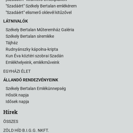
"Szadáért" Székely Bertalan emlékérem
"Szadáért" elismerő oklevél kitűzővel
LÁTNIVALÓK
Székely Bertalan Műteremház Galéria
Székely Bertalan síremléke
Tájház
Rudnyánszky kápolna-kripta
Kun Éva köztéri szobrai Szadán
Emlékhelyeink, emlékműveink
EGYHÁZI ÉLET
ÁLLANDÓ RENDEZVÉNYEINK
Székely Bertalan Emlékünnepség
Hősök napja
Idősek napja
Hírek
ÖSSZES
ZÖLD HÍD B.I.G.G. NKFT.