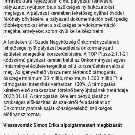
infrastruktúra fejlesztése” című pályázati felhívásra
pályázatot nyújtson be, a szükséges nyilatkozatokat
megtegye. A pályázat keretében lehetőség nyílhat óvodai
férőhely bővítésére, a pályázati dokumentáción belül pedig
többletpontokat érhet a szükséges tervdokumentáció
megléte, amelyeket soron kívül kell elkészíttetni.
A fentieken túl Szada Nagyközség Önkormányzatának
lehetősége nyílt pályázat beadására önkormányzati
épületek energetikai korszerűsítésére. A TOP Plusz-2.1.1-21
kódszámú pályázat keretén belül az Önkormányzat egyes
intézményei épületenergetikai célú korszerűsítése valósul
meg. Az igényelhető vissza nem térítendő támogatás
összege minimum 30 millió, maximum 1 300 millió Ft, a
támogatási intenzitás várhatóan 100%. A támogatási
kérelem első szakaszban történő benyújtásának határideje
2022.01.14. A támogatási kérelem benyújtásához
szükséges előkészítési és szakértői feladatokat az
Önkormányzatnak saját költségvetésből szükséges
előfinanszíroznia.
Visszavonták Simon Erika alpolgármesteri megbízását