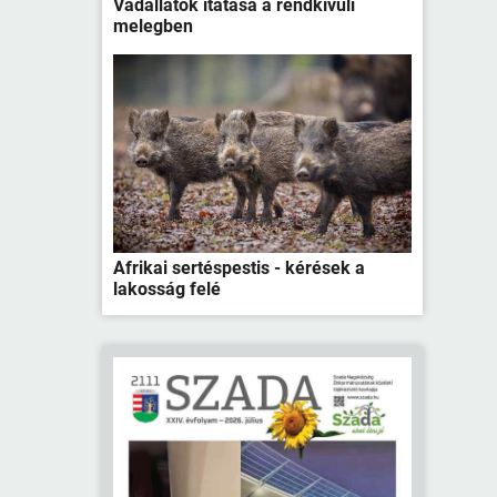
Vadállatok itatása a rendkívüli
melegben
Afrikai sertéspestis - kérések a
lakosság felé