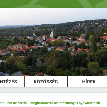
INTÉZÉS
KÖZÖSSÉG
HÍREK
 indulhat az ősztől – meghatározták az intézmények nyitvatartását