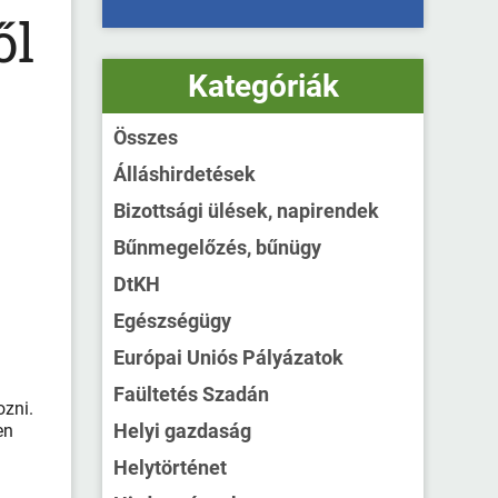
ől
Kategóriák
Összes
Álláshirdetések
Bizottsági ülések, napirendek
Bűnmegelőzés, bűnügy
DtKH
Egészségügy
Európai Uniós Pályázatok
Faültetés Szadán
ozni.
Helyi gazdaság
en
Helytörténet