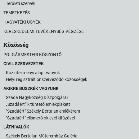
Területi szervek
TEMETKEZÉS
HAGYATÉKI ÜGYEK
KERESKEDELMI TEVÉKENYSÉG VÉGZÉSE
Közösség
POLGÁRMESTERI KÖSZÖNTŐ
CIVIL SZERVEZETEK
Közintézményi alapítványok
Helyi regisztrált önszerveződő közösségek
AKIKRE BÜSZKÉK VAGYUNK
Szada Nagyközség Díszpolgárai
„Szadáért” kitüntető emlékplakett
"Szadáért" Székely Bertalan emlékérem
"Szadáért" elismerő oklevél kitűzővel
LÁTNIVALÓK
Székely Bertalan Műteremház Galéria