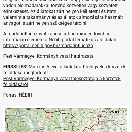
vadon élő madarakkal történő közvetlen vagy közvetett
érintkezését. Az állatokat zárt helyen kell etetni és itatni,
valamint a takarmányt és az állatok almozására használt
anyagot is zárt helyen szükséges tárolni.
A madárinfluenzával kapcsolatban minden további
információ elérhető a Nébih portál tematikus aloldalán:
https://portal.nebih.gov.hu/madarinfluenza
Pest Vármegyei Kormányhivatal határozata
FRISSÍTÉS!
Március 5-ével a kialakított felügyeleti körzetek
feloldása megtörtént!
Pest Vármegyei Kormányhivatal tájékoztatója a körzetek
feloldásáról
Forrás: NÉBIH