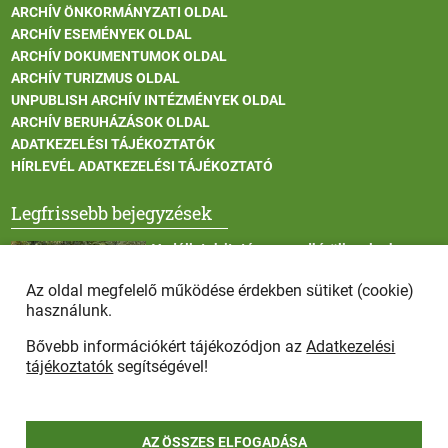
ARCHÍV ÖNKORMÁNYZATI OLDAL
ARCHÍV ESEMÉNYEK OLDAL
ARCHÍV DOKUMENTUMOK OLDAL
ARCHÍV TURIZMUS OLDAL
UNPUBLISH ARCHÍV INTÉZMÉNYEK OLDAL
ARCHÍV BERUHÁZÁSOK OLDAL
ADATKEZELÉSI TÁJÉKOZTATÓK
HÍRLEVÉL ADATKEZELÉSI TÁJÉKOZTATÓ
Legfrissebb bejegyzések
Vadállatok itatása a rendkívüli melegben
Az oldal megfelelő működése érdekben sütiket (cookie)
használunk.
Bővebb információkért tájékozódjon az
Adatkezelési
Afrikai sertéspestis - kérések a lakosság felé
tájékoztatók
segítségével!
AZ ÖSSZES ELFOGADÁSA