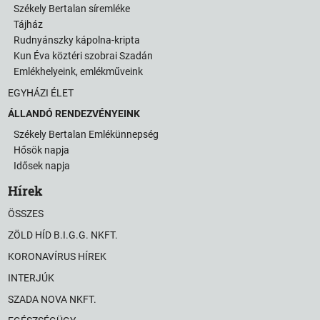
Székely Bertalan síremléke
Tájház
Rudnyánszky kápolna-kripta
Kun Éva köztéri szobrai Szadán
Emlékhelyeink, emlékműveink
EGYHÁZI ÉLET
ÁLLANDÓ RENDEZVÉNYEINK
Székely Bertalan Emlékünnepség
Hősök napja
Idősek napja
Hírek
ÖSSZES
ZÖLD HÍD B.I.G.G. NKFT.
KORONAVÍRUS HÍREK
INTERJÚK
SZADA NOVA NKFT.