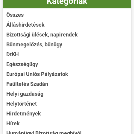
Kategóriák
Összes
Álláshirdetések
Bizottsági ülések, napirendek
Bűnmegelőzés, bűnügy
DtKH
Egészségügy
Európai Uniós Pályázatok
Faültetés Szadán
Helyi gazdaság
Helytörténet
Hirdetmények
Hírek
Humánügyi Bizottság meghívói