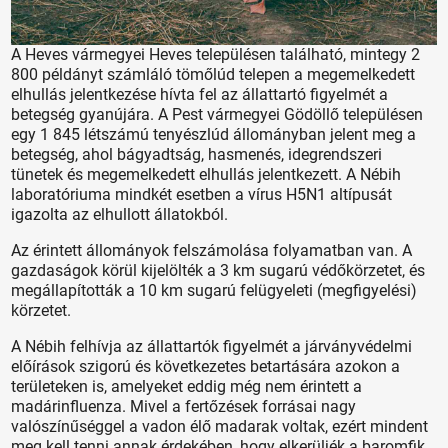
A Heves vármegyei Heves településen található, mintegy 2
800 példányt számláló tömőlúd telepen a megemelkedett
elhullás jelentkezése hívta fel az állattartó figyelmét a
betegség gyanújára. A Pest vármegyei Gödöllő településen
egy 1 845 létszámú tenyészlúd állományban jelent meg a
betegség, ahol bágyadtság, hasmenés, idegrendszeri
tünetek és megemelkedett elhullás jelentkezett. A Nébih
laboratóriuma mindkét esetben a vírus H5N1 altípusát
igazolta az elhullott állatokból.
Az érintett állományok felszámolása folyamatban van. A
gazdaságok körül kijelölték a 3 km sugarú védőkörzetet, és
megállapították a 10 km sugarú felügyeleti (megfigyelési)
körzetet.
A Nébih felhívja az állattartók figyelmét a járványvédelmi
előírások szigorú és következetes betartására azokon a
területeken is, amelyeket eddig még nem érintett a
madárinfluenza. Mivel a fertőzések forrásai nagy
valószínűséggel a vadon élő madarak voltak, ezért mindent
meg kell tenni annak érdekében, hogy elkerüljék a baromfik