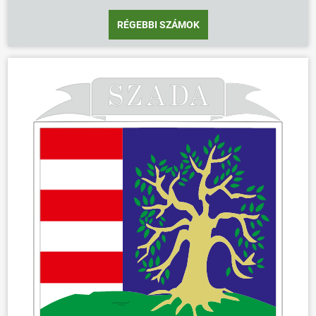
ÜGYINTÉZÉS
KÖZÖSSÉG
RÉGEBBI SZÁMOK
HÍREK
VÁLASZTÁSOK