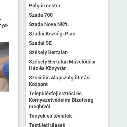
Polgármester
Szada 700
z
Szada Nova NKft.
ények
Szadai Községi Piac
Szadai SE
Székely Bertalan
Székely Bertalan Művelődési
Ház és Könyvtár
Szociális Alapszolgáltatási
Központ
Településfejlesztési és
Környezetvédelmi Bizottság
meghívói
Tények és tévhitek
Testületi ülések