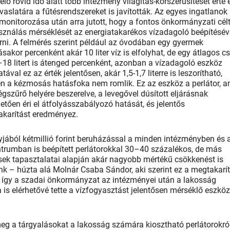
elő rövid idő alatt több intézmény világítás-korszerűsítését érte e
javaslatára a fűtésrendszereket is javították. Az egyes ingatlanok
monitorozása után arra jutott, hogy a fontos önkormányzati célt
sználás mérséklését az energiatakarékos vízadagoló beépítésév
érni. A felmérés szerint például az óvodában egy gyermek
akor percenként akár 10 liter víz is elfolyhat, de egy átlagos c
18 litert is átenged percenként, azonban a vízadagoló eszköz
tával ez az érték jelentősen, akár 1,5-1,7 literre is leszorítható,
n a kézmosás hatásfoka nem romlik. Ez az eszköz a perlátor, a
gszűrő helyére beszerelve, a levegővel dúsított eljárásnak
tően éri el át­fo­lyás­szabályozó hatását, és jelentős
akarítást eredményez.
jából kétmillió forint beruházással a minden intézményben és 
trumban is beépí­tett per­lá­to­rok­­kal 30–40 százalékos, de más
sek tapasztalatai alapján akár nagyobb mértékű csökkenést is
nk – húzta alá Molnár Csaba Sándor, aki szerint ez a megtakarí
, így a szadai önkormányzat az intézményei után a lakosság
is elérhetővé tette a vízfogyasztást jelentősen mérséklő eszköz
g a tárgyalásokat a lakosság számára kiosztható perlátorokról