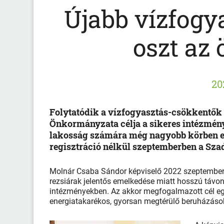
Újabb vízfogy
oszt az
20
Folytatódik a vízfogyasztás-csökkentők
Önkormányzata célja a sikeres intézmény
lakosság számára még nagyobb körben elé
regisztráció nélkül szeptemberben a Sza
Molnár Csaba Sán­dor képviselő 2022 szeptemberé
rezsiárak jelentős emelkedése miatt hosszú távon
intézményekben. Az akkor megfogalmazott cél egyé
energiatakarékos, gyorsan megtérülő beruházások