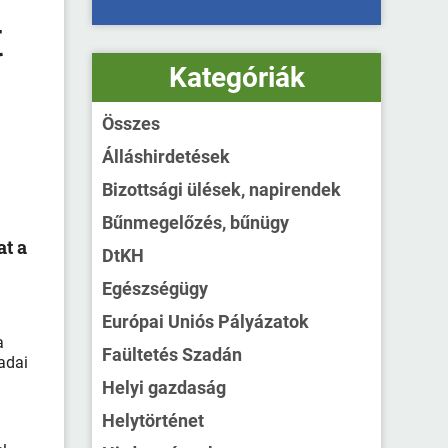
t
Kategóriák
Összes
Álláshirdetések
Bizottsági ülések, napirendek
Bűnmegelőzés, bűnügy
at a
DtKH
Egészségügy
Európai Uniós Pályázatok
a
Faültetés Szadán
adai
Helyi gazdaság
Helytörténet