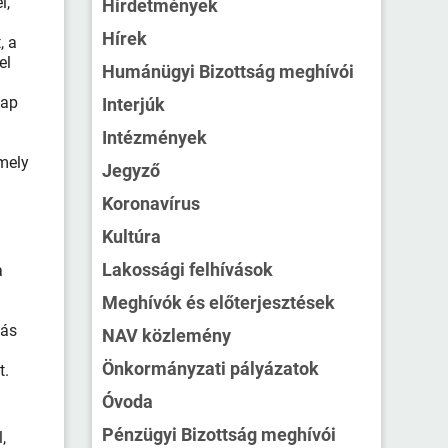
l,
Hirdetmények
Hírek
, a
el
Humánügyi Bizottság meghívói
sap
Interjúk
Intézmények
mely
Jegyző
Koronavírus
Kultúra
Lakossági felhívások
a
Meghívók és előterjesztések
tás
NAV közlemény
Önkormányzati pályázatok
t.
Óvoda
Pénzügyi Bizottság meghívói
,