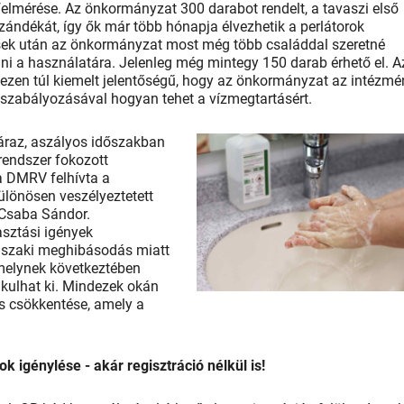
elmérése. Az önkormányzat 300 darabot rendelt, a tavaszi első
zándékát, így ők már több hónapja élvezhetik a perlátorok
ések után az önkormányzat most még több családdal szeretné
tani a használatára. Jelenleg még mintegy 150 darab érhető el. A
 ezen túl kiemelt jelentőségű, hogy az önkormányzat az intézm
t szabályozásával hogyan tehet a vízmegtartásért.
záraz, aszályos időszakban
rendszer fokozott
a DMRV felhívta a
ülönösen veszélyeztetett
 Csaba Sándor.
asztási igények
műszaki meghibásodás miatt
 melynek következtében
kulhat ki. Mindezek okán
ás csökkentése, amely a
ok igénylése - akár regisztráció nélkül is!