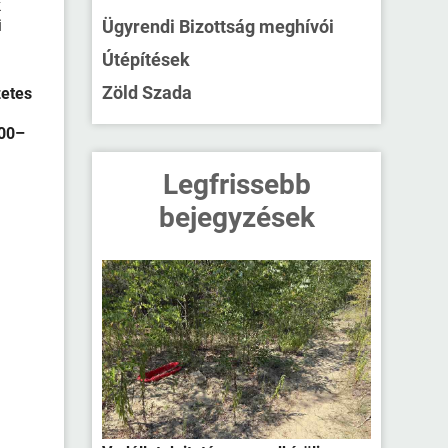
k
i
Ügyrendi Bizottság meghívói
Útépítések
Zöld Szada
zetes
:00–
Legfrissebb
bejegyzések