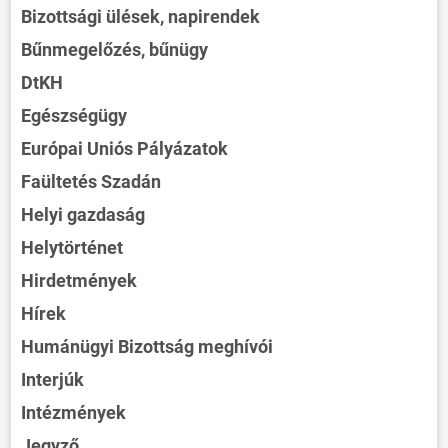
Bizottsági ülések, napirendek
Bűnmegelőzés, bűnügy
DtKH
Egészségügy
Európai Uniós Pályázatok
Faültetés Szadán
Helyi gazdaság
Helytörténet
Hirdetmények
Hírek
Humánügyi Bizottság meghívói
Interjúk
Intézmények
Jegyző