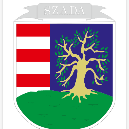
ÖNKORMÁNYZAT
ÜGYINTÉZÉS
KÖZÖSSÉG
HÍREK
VÁLASZTÁSOK