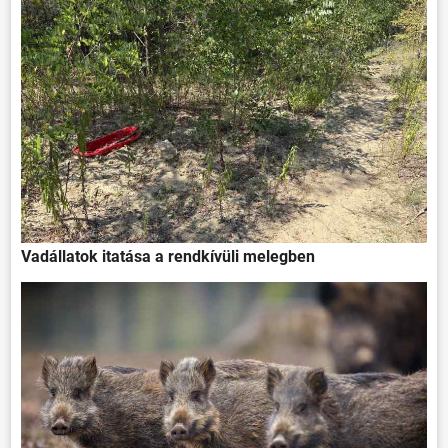
Vadállatok itatása a rendkívüli melegben