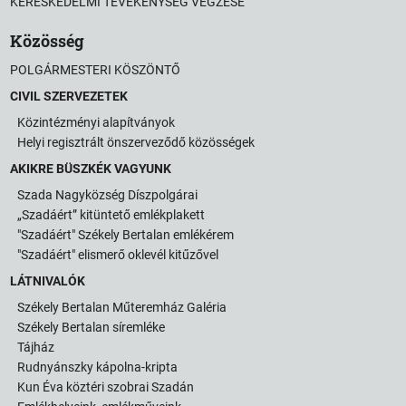
KERESKEDELMI TEVÉKENYSÉG VÉGZÉSE
Közösség
POLGÁRMESTERI KÖSZÖNTŐ
CIVIL SZERVEZETEK
Közintézményi alapítványok
Helyi regisztrált önszerveződő közösségek
AKIKRE BÜSZKÉK VAGYUNK
Szada Nagyközség Díszpolgárai
„Szadáért” kitüntető emlékplakett
"Szadáért" Székely Bertalan emlékérem
"Szadáért" elismerő oklevél kitűzővel
LÁTNIVALÓK
Székely Bertalan Műteremház Galéria
Székely Bertalan síremléke
Tájház
Rudnyánszky kápolna-kripta
Kun Éva köztéri szobrai Szadán