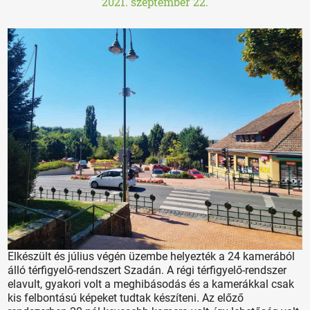
2021. szeptember 22.
Elkészült és július végén üzembe helyezték a 24 kamerából
álló térfigyelő-rendszert Szadán. A régi térfigyelő-rendszer
elavult, gyakori volt a meghibásodás és a kamerákkal csak
kis felbontású képeket tudtak készíteni. Az előző