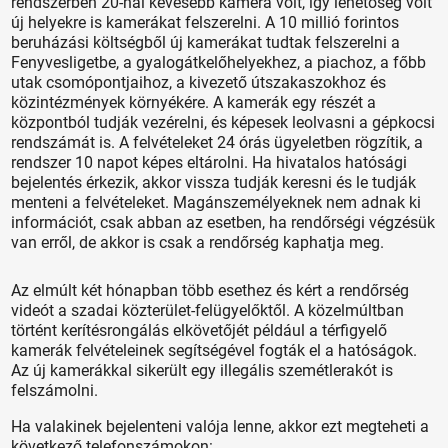
rendszerben 20-nál kevesebb kamera volt, így lehetőség volt
új helyekre is kamerákat felszerelni. A 10 millió forintos
beruházási költségből új kamerákat tudtak felszerelni a
Fenyvesligetbe, a gyalogátkelőhelyekhez, a piachoz, a főbb
utak csomópontjaihoz, a kivezető útszakaszokhoz és
közintézmények környékére. A kamerák egy részét a
központból tudják vezérelni, és képesek leolvasni a gépkocsi
rendszámát is. A felvételeket 24 órás ügyeletben rögzítik, a
rendszer 10 napot képes eltárolni. Ha hivatalos hatósági
bejelentés érkezik, akkor vissza tudják keresni és le tudják
menteni a felvételeket. Magánszemélyeknek nem adnak ki
információt, csak abban az esetben, ha rendőrségi végzésük
van erről, de akkor is csak a rendőrség kaphatja meg.
Az elmúlt két hónapban több esethez és kért a rendőrség
videót a szadai közterület-felügyelőktől. A közelmúltban
történt kerítésrongálás elkövetőjét például a térfigyelő
kamerák felvételeinek segítségével fogták el a hatóságok.
Az új kamerákkal sikerült egy illegális szemétlerakót is
felszámolni.
Ha valakinek bejelenteni valója lenne, akkor ezt megteheti a
következő telefonszámokon: