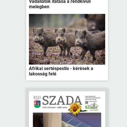
Vadállatok itatása a rendkívüli
melegben
Afrikai sertéspestis - kérések a
lakosság felé