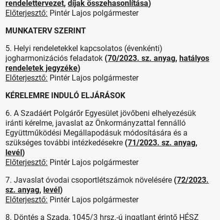
rendelettervezet
,
díjak összehasonlítása
)
Előterjesztő:
Pintér Lajos polgármester
MUNKATERV SZERINT
5. Helyi rendeletekkel kapcsolatos (évenkénti)
jogharmonizációs feladatok
(
70/2023. sz. anyag
,
hatályos
rendeletek jegyzéke
)
Előterjesztő:
Pintér Lajos polgármester
KÉRELEMRE INDULÓ ELJÁRÁSOK
6. A Szadáért Polgárőr Egyesület jövőbeni elhelyezésük
iránti kérelme, javaslat az Önkormányzattal fennálló
Együttműködési Megállapodásuk módosítására és a
szükséges további intézkedésekre
(
71/2023. sz. anyag
,
levél
)
Előterjesztő:
Pintér Lajos polgármester
7. Javaslat óvodai csoportlétszámok növelésére
(
72/2023.
sz. anyag
,
levél
)
Előterjesztő:
Pintér Lajos polgármester
8. Döntés a Szada, 1045/3 hrsz.-ú ingatlant érintő HÉSZ