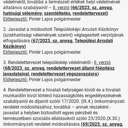
védelméről,
továbbá a természeti értékek helyi védelmének
általános szabályairól
–
II. verzió
(
66/2023. sz. anyag
,
hatósági vélemény
,
szemléltetés
,
rendelettervezet
)
Előterjesztő:
Pintér Lajos polgármester
2. Javaslat a módosított
Településképi Arculati Kézikönyv
(szakhatósági vélemények szerint)
véglegesített
verziójának
elfogadására
(
67/2023. sz. anyag
,
Települési Arculati
Kézikönyv
)
Előterjesztő:
Pintér Lajos polgármester
3. Rendelettervezet településkép védelméről -
II. verzió
(
68/2023. sz. anyag
,
rendelettervezet állami főépítész
javaslataival
,
rendelettervezet végszavazásra
)
Előterjesztő:
Pintér Lajos polgármester
4. Rendelettervezet a hivatali helyiségen kívüli és a hivatali
munkaidőn kívül történő házasságkötés engedélyezésének
szabályairól és díjairól szóló 17/2020. (IX.4.) önkormányzati
rendelet módosításához, továbbá – annak részeként -
javaslat a helyben biztosított egyes pénzbeli és
természetbeni szociális ellátásokról szóló 23/2020.(X.30.)
önkormányzati rendelet módosítására
(
69/2023. sz. anyag
,