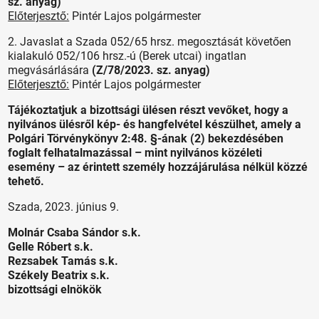
sz. anyag)
Előterjesztő:
Pintér Lajos polgármester
2. Javaslat a Szada 052/65 hrsz. megosztását követően
kialakuló 052/106 hrsz.-ú (Berek utcai) ingatlan
megvásárlására
(Z/78/2023. sz. anyag)
Előterjesztő:
Pintér Lajos polgármester
Tájékoztatjuk a bizottsági ülésen részt vevőket, hogy a
nyilvános ülésről kép- és hangfelvétel készülhet, amely a
Polgári Törvénykönyv 2:48. §-ának (2) bekezdésében
foglalt felhatalmazással – mint nyilvános közéleti
esemény – az érintett személy hozzájárulása nélkül közzé
tehető.
Szada, 2023. június 9.
Molnár Csaba Sándor s.k.
Gelle Róbert s.k.
Rezsabek Tamás s.k.
Székely Beatrix s.k.
bizottsági elnökök