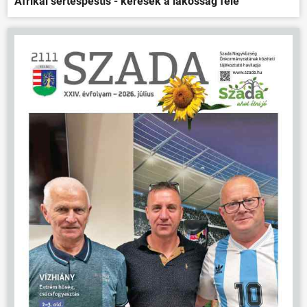
Afrikai sertéspestis - kérések a lakosság felé
ÖNKORMÁNYZAT
ÜGYINTÉZÉS
KÖZÖSSÉG
HÍREK
VÁLASZTÁSOK