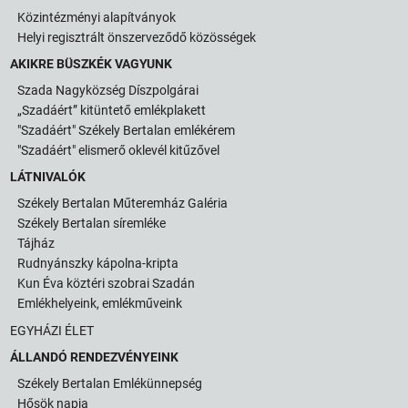
Közintézményi alapítványok
Helyi regisztrált önszerveződő közösségek
AKIKRE BÜSZKÉK VAGYUNK
Szada Nagyközség Díszpolgárai
„Szadáért” kitüntető emlékplakett
"Szadáért" Székely Bertalan emlékérem
"Szadáért" elismerő oklevél kitűzővel
LÁTNIVALÓK
Székely Bertalan Műteremház Galéria
Székely Bertalan síremléke
Tájház
Rudnyánszky kápolna-kripta
Kun Éva köztéri szobrai Szadán
Emlékhelyeink, emlékműveink
EGYHÁZI ÉLET
ÁLLANDÓ RENDEZVÉNYEINK
Székely Bertalan Emlékünnepség
Hősök napja