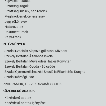
Képviselő-testület
Bizottsági tagok
Bizottsági ülések, napirendek
Meghívók és előterjesztések
Jegyzőkönyvek
Határozatok
Dokumentumok
Pályázatok
INTÉZMÉNYEK
Szadai Szociális Alapszolgáltatási Központ
Székely Bertalan Általános Iskola
Székely Bertalan Művelődési Ház és Könyvtár
Székely Bertalan Óvoda - Bölcsőde
Szadai Gyermekélelmezési Szociális Étkeztetési Konyha
Szadai Községi Piac
PROGRAMOK, TERVEK, SZABÁLYZATOK
KÖZÉRDEKŰ ADATOK
Közérdekű adatok
Közérdekű adatok igénylése