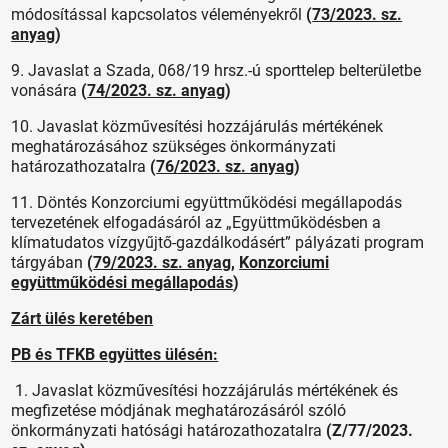
módosítással kapcsolatos véleményekről
(
73/2023. sz.
anyag
)
9. Javaslat a Szada, 068/19 hrsz.-ú sporttelep belterületbe
vonására
(
74/2023. sz. anyag
)
10. Javaslat közművesítési hozzájárulás mértékének
meghatározásához szükséges önkormányzati
határozathozatalra
(
76/2023. sz. anyag
)
11. Döntés Konzorciumi együttműködési megállapodás
tervezetének elfogadásáról az „Együttműködésben a
klímatudatos vízgyűjtő-gazdálkodásért” pályázati program
tárgyában
(
79/2023. sz. anyag
,
Konzorciumi
együttműködési megállapodás
)
Zárt ülés keretében
PB és TFKB együttes ülésén:
1. Javaslat közművesítési hozzájárulás mértékének és
megfizetése módjának meghatározásáról szóló
önkormányzati hatósági határozathozatalra
(Z/77/2023.