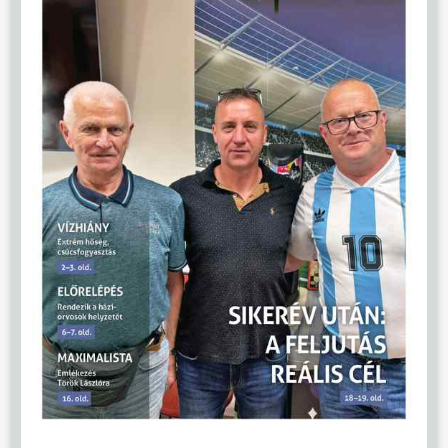
ÖNKORMÁNYZAT
ÜGYINTÉZÉS
KÖZÖSSÉG
HÍREK
VÁLASZTÁSOK