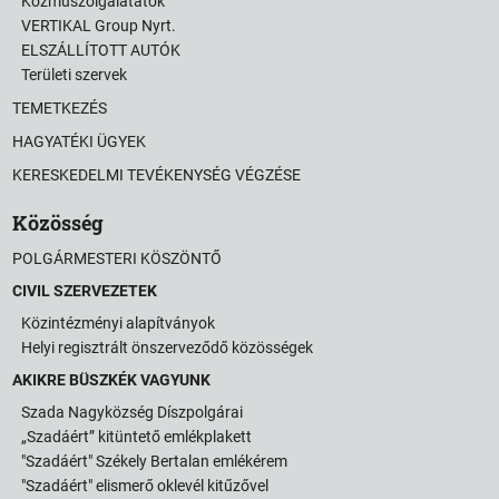
Közműszolgálatatók
VERTIKAL Group Nyrt.
ELSZÁLLÍTOTT AUTÓK
Területi szervek
TEMETKEZÉS
HAGYATÉKI ÜGYEK
KERESKEDELMI TEVÉKENYSÉG VÉGZÉSE
Közösség
POLGÁRMESTERI KÖSZÖNTŐ
CIVIL SZERVEZETEK
Közintézményi alapítványok
Helyi regisztrált önszerveződő közösségek
AKIKRE BÜSZKÉK VAGYUNK
Szada Nagyközség Díszpolgárai
„Szadáért” kitüntető emlékplakett
"Szadáért" Székely Bertalan emlékérem
"Szadáért" elismerő oklevél kitűzővel