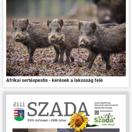
Afrikai sertéspestis - kérések a lakosság felé