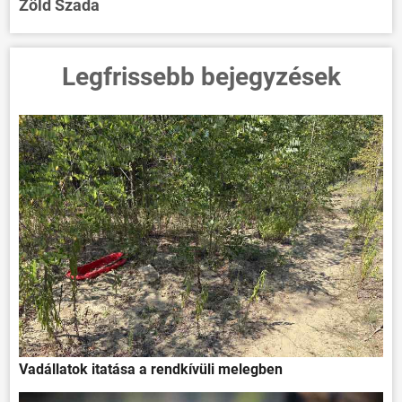
Zöld Szada
Legfrissebb bejegyzések
Vadállatok itatása a rendkívüli melegben