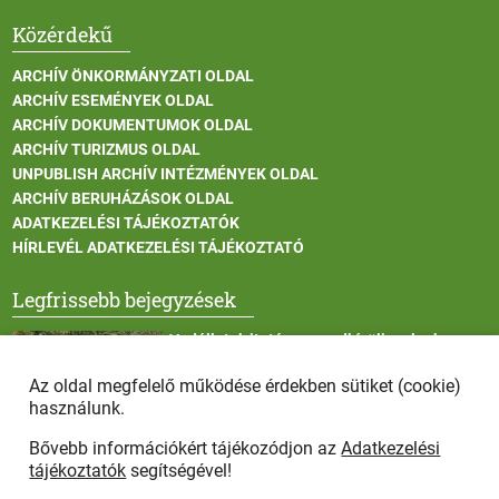
Közérdekű
ARCHÍV ÖNKORMÁNYZATI OLDAL
ARCHÍV ESEMÉNYEK OLDAL
ARCHÍV DOKUMENTUMOK OLDAL
ARCHÍV TURIZMUS OLDAL
UNPUBLISH ARCHÍV INTÉZMÉNYEK OLDAL
ARCHÍV BERUHÁZÁSOK OLDAL
ADATKEZELÉSI TÁJÉKOZTATÓK
HÍRLEVÉL ADATKEZELÉSI TÁJÉKOZTATÓ
Legfrissebb bejegyzések
Vadállatok itatása a rendkívüli melegben
Az oldal megfelelő működése érdekben sütiket (cookie)
használunk.
Bővebb információkért tájékozódjon az
Adatkezelési
Afrikai sertéspestis - kérések a lakosság felé
tájékoztatók
segítségével!