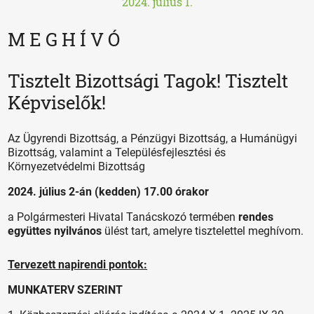
2024. július 1.
M E G H Í V Ó
Tisztelt Bizottsági Tagok! Tisztelt
Képviselők!
Az Ügyrendi Bizottság, a Pénzügyi Bizottság, a Humánügyi
Bizottság, valamint a Településfejlesztési és
Környezetvédelmi Bizottság
2024. július 2-án (kedden) 17.00 órakor
a Polgármesteri Hivatal Tanácskozó termében
rendes
együttes nyilvános
ülést tart, amelyre tisztelettel meghívom.
Tervezett napirendi pontok:
MUNKATERV SZERINT