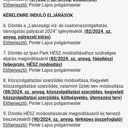
Előterjesztő:
Pintér Lajos polgármester
KÉRELEMRE INDULÓ ELJÁRÁSOK
6. Döntés a „Lakossági víz- és csatornaszolgáltatás
támogatás pályázat 2024” igényléséről.
(
82/2024. sz.
anyag
,
pályázati kiírás
)
Előterjesztő:
Pintér Lajos polgármester
7. Döntés az Ipari Park HÉSZ módosításához szükséges
eljárás megindításáról
(
85/2024. sz. anyag
,
főépítészi
feljegyzés
,
HÉSZ módosítás
)
Előterjesztő:
Pintér Lajos polgármester
8. Közszolgáltatási szerződés módosítása, Kegyeleti
közszolgáltatási szerződés, valamint Üzleti terv módosítása
(
88/2024. sz. anyag
,
közszolgáltatási szerződés
,
kegyeleti
közszolgáltatási szerződés
,
költségvetés
,
ütemezési terv
)
Előterjesztő:
Pintér Lajos polgármester
9. Döntés HÉSZ módosításának megindításáról és tervező
beszerzéséről
(
90/2024. sz. anyag
,
térképes összefoglaló
)
Előterjesztő:
Pintér Lajos polgármester