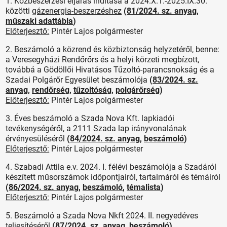
1. Közbeszerzési eljárás indítása a 2024.X.1.-2025.IX.30.
közötti
gázenergia-beszerzéshez
(
81/2024. sz. anyag
,
műszaki adattábla
)
Előterjesztő:
Pintér Lajos polgármester
2. Beszámoló a közrend és közbiztonság helyzetéről, benne:
a Veresegyházi Rendőrőrs és a helyi körzeti megbízott,
továbbá a Gödöllői Hivatásos Tűzoltó-parancsnokság és a
Szadai Polgárőr Egyesület beszámolója
(
83/2024. sz.
anyag
,
rendőrség
,
tűzoltóság
,
polgárőrség
)
Előterjesztő:
Pintér Lajos polgármester
3. Éves beszámoló a Szada Nova Kft. lapkiadói
tevékenységéről, a 2111 Szada lap irányvonalának
érvényesüléséről
(
84/2024. sz. anyag
,
beszámoló
)
Előterjesztő:
Pintér Lajos polgármester
4. Szabadi Attila e.v. 2024. I. félévi beszámolója a Szadáról
készített műsorszámok időpontjairól, tartalmáról és témáiról
(
86/2024. sz. anyag
,
beszámoló
,
témalista
)
Előterjesztő:
Pintér Lajos polgármester
5. Beszámoló a Szada Nova Nkft 2024. II. negyedéves
teljesítéséről
(
87/2024. sz. anyag
,
beszámoló
)