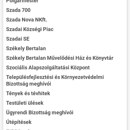
Polgármester
Szada 700
Szada Nova NKft.
Szadai Községi Piac
Szadai SE
Székely Bertalan
Székely Bertalan Művelődési Ház és Könyvtár
Szociális Alapszolgáltatási Központ
Településfejlesztési és Környezetvédelmi
Bizottság meghívói
Tények és tévhitek
Testületi ülések
Ügyrendi Bizottság meghívói
Útépítések