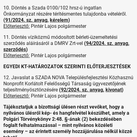
10. Döntés a Szada 0100/102 hrsz-ú ingatlan
Önkormányzat részére térítésmentes tulajdonba vételéről.
(
91/2024. sz. anyag
,
kérelem
)
Előterjesztő:
Pintér Lajos polgármester
11. Döntés víziközmű módosított bérleti-üzemeltetési
szerződés aláírásáról a DMRV Zrt-vel
(
94/2024. sz. anyag
,
szerződés
)
Előterjesztő:
Pintér Lajos polgármester
EGYEDI KT-HATÁROZATOK SZERINTI ELŐTERJESZTÉSEK
12. Javaslat a SZADA NOVA Településfejlesztési Közhasznú
Nonprofit Korlátolt Felelősségű Társaság ügyvezetőjének
teljesítményösztönzésére
(
92/2024. sz. anyag
,
kivonat
)
Előterjesztő:
Pintér Lajos polgármester
Tájékoztatjuk a bizottsági ülésen részt vevőket, hogy a
nyilvános ülésről kép- és hangfelvétel készülhet, amely a
Polgári Törvénykönyv 2:48. §-ának (2) bekezdésében
foglalt felhatalmazással – mint nyilvános közéleti
esemény – az érintett személy hozzájárulása nélkül közzé