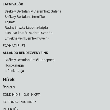
LÁTNIVALÓK
Székely Bertalan Műteremház Galéria
Székely Bertalan síremléke
Tájház
Rudnyánszky kápolna-kripta
Kun Éva köztéri szobrai Szadán
Emlékhelyeink, emlékműveink
EGYHÁZI ÉLET
ÁLLANDÓ RENDEZVÉNYEINK
Székely Bertalan Emlékünnepség
Hősök napja
Idősek napja
Hírek
ÖSSZES
ZÖLD HÍD B.I.G.G. NKFT.
KORONAVÍRUS HÍREK
INTERJÚK