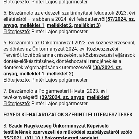
Előterjesztő:
Pintér Lajos polgármester
5. Beszámoló az erdészeti szakirányítási feladatok 2023. évi
ellátásáról – s abban a 2024. évi feladattervről
(
37/2024. sz.
anyag
,
melléklet 1
,
melléklet 2
,
melléklet 3
)
Előterjesztő:
Pintér Lajos polgármester
6. Beszámoló az Önkormányzat 2023. évi közbeszerzéseiről,
és döntés az Önkormányzat 2024. évi Közbeszerzési
Tervéről, továbbá annak részeként a közbeszerzési eljárások
döntés-előkészítésének, döntéshozatali rendjének és a
döntések végrehajtásának ütemezéséről
(
38/2024. sz.
anyag
,
melléklet 1
,
melléklet 2
)
Előterjesztő:
Pintér Lajos polgármester
7. Beszámoló a Polgármesteri Hivatal 2023. évi
tevékenységéről
(
39/2024. sz. anyag
,
melléklet
)
Előterjesztő:
Pintér Lajos polgármester
EGYEDI KT-HATÁROZATOK SZERINTI ELŐTERJESZTÉSEK
8.
Szada Nagyközség Önkormányzat Képviselő-
testületének szervezeti és működési szabályzatáról szóló
35/2021. (XII.10.) önkormányzati rendelet