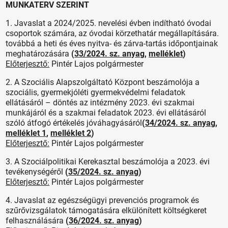
MUNKATERV SZERINT
1. Javaslat a 2024/2025. nevelési évben indítható óvodai
csoportok számára, az óvodai körzethatár megállapítására.
továbbá a heti és éves nyitva- és zárva-tartás időpontjainak
meghatározására
(
33/2024. sz. anyag
,
melléklet
)
Előterjesztő:
Pintér Lajos polgármester
2. A Szociális Alapszolgáltató Központ beszámolója a
szociális, gyermekjóléti gyermekvédelmi feladatok
ellátásáról – döntés az intézmény 2023. évi szakmai
munkájáról és a szakmai feladatok 2023. évi ellátásáról
szóló átfogó értékelés jóváhagyásáról
(
34/2024. sz. anyag
,
melléklet 1
,
melléklet 2
)
Előterjesztő:
Pintér Lajos polgármester
3. A Szociálpolitikai Kerekasztal beszámolója a 2023. évi
tevékenységéről
(
35/2024. sz. anyag
)
Előterjesztő:
Pintér Lajos polgármester
4. Javaslat az egészségügyi prevenciós programok és
szűrővizsgálatok támogatására elkülönített költségkeret
felhasználására
(
36/2024. sz. anyag
)