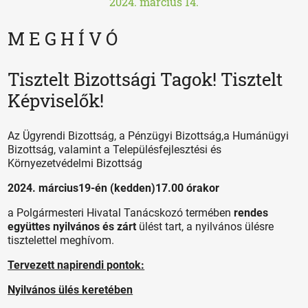
2024. március 14.
M E G H Í V Ó
Tisztelt Bizottsági Tagok! Tisztelt
Képviselők!
Az Ügyrendi Bizottság, a Pénzügyi Bizottság,a Humánügyi
Bizottság, valamint a Településfejlesztési és
Környezetvédelmi Bizottság
2024. március19-én (kedden)17.00 órakor
a Polgármesteri Hivatal Tanácskozó termében
rendes
együttes nyilvános és zárt
ülést tart, a nyilvános ülésre
tisztelettel meghívom.
Tervezett napirendi pontok:
Nyilvános ülés keretében