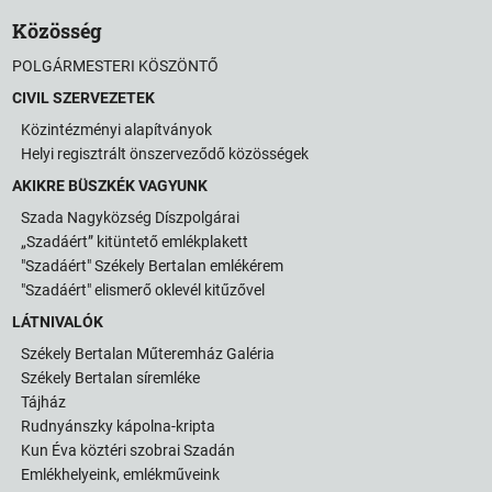
Közösség
POLGÁRMESTERI KÖSZÖNTŐ
CIVIL SZERVEZETEK
Közintézményi alapítványok
Helyi regisztrált önszerveződő közösségek
AKIKRE BÜSZKÉK VAGYUNK
Szada Nagyközség Díszpolgárai
„Szadáért” kitüntető emlékplakett
"Szadáért" Székely Bertalan emlékérem
"Szadáért" elismerő oklevél kitűzővel
LÁTNIVALÓK
Székely Bertalan Műteremház Galéria
Székely Bertalan síremléke
Tájház
Rudnyánszky kápolna-kripta
Kun Éva köztéri szobrai Szadán
Emlékhelyeink, emlékműveink