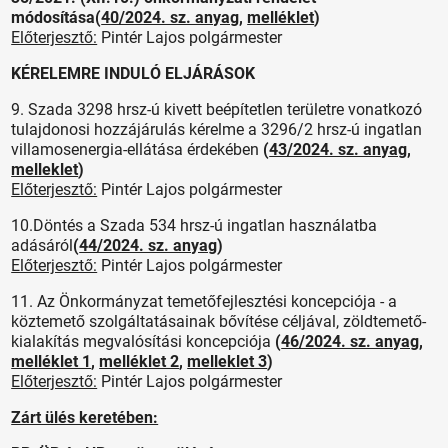
módosítása(
40/2024. sz. anyag
,
melléklet
)
Előterjesztő:
Pintér Lajos polgármester
KÉRELEMRE INDULÓ ELJÁRÁSOK
9. Szada 3298 hrsz-ú kivett beépítetlen területre vonatkozó
tulajdonosi hozzájárulás kérelme a 3296/2 hrsz-ú ingatlan
villamosenergia-ellátása érdekében
(
43/2024. sz. anyag
,
melleklet
)
Előterjesztő:
Pintér Lajos polgármester
10.Döntés a Szada 534 hrsz-ú ingatlan használatba
adásáról
(
44/2024. sz. anyag
)
Előterjesztő:
Pintér Lajos polgármester
11. Az Önkormányzat temetőfejlesztési koncepciója - a
köztemető szolgáltatásainak bővítése céljával, zöldtemető-
kialakítás megvalósítási koncepciója
(
46/2024. sz. anyag
,
melléklet 1
,
melléklet 2
,
melleklet 3
)
Előterjesztő:
Pintér Lajos polgármester
Zárt ülés keretében: