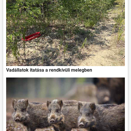
Vadállatok itatása a rendkívüli melegben