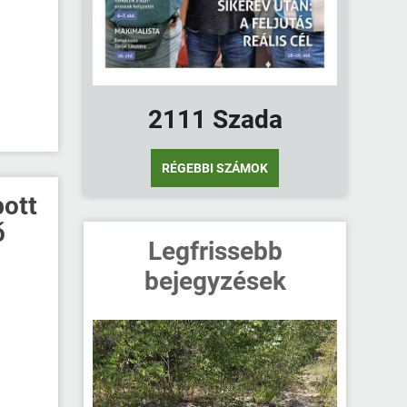
2111 Szada
RÉGEBBI SZÁMOK
pott
ő
Legfrissebb
bejegyzések