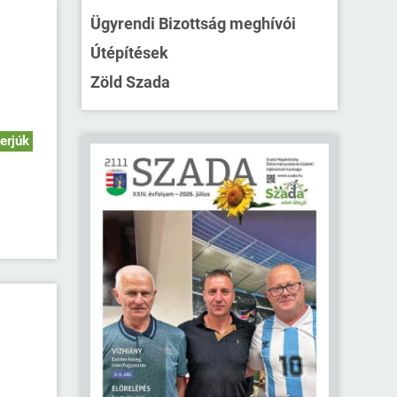
Ügyrendi Bizottság meghívói
Útépítések
Zöld Szada
terjúk