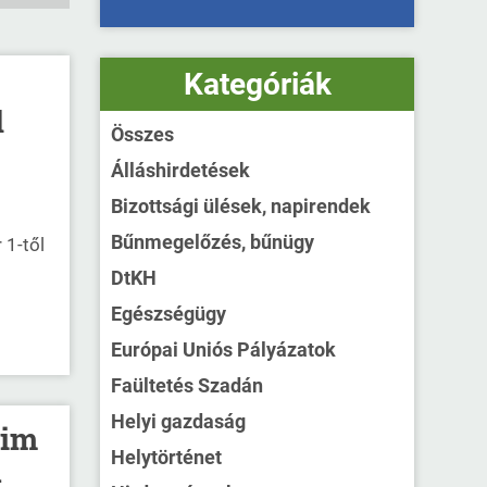
Kategóriák
l
Összes
Álláshirdetések
Bizottsági ülések, napirendek
Bűnmegelőzés, bűnügy
 1-től
DtKH
Egészségügy
Európai Uniós Pályázatok
Faültetés Szadán
Helyi gazdaság
dim
Helytörténet
a