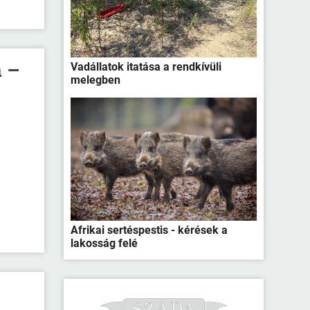
a –
Vadállatok itatása a rendkívüli
melegben
Afrikai sertéspestis - kérések a
lakosság felé