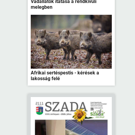
Vadállatok itatása a rendkívüli
melegben
Afrikai sertéspestis - kérések a
lakosság felé