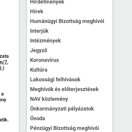
Hirdetmények
Hírek
Humánügyi Bizottság meghívói
Interjúk
Intézmények
Jegyző
zata
Koronavírus
m/7
,
5
)
Kultúra
Lakossági felhívások
Meghívók és előterjesztések
 a
NAV közlemény
ény
Önkormányzati pályázatok
Óvoda
etik.
Pénzügyi Bizottság meghívói