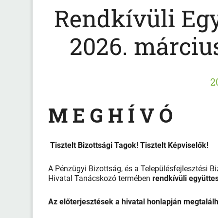
Rendkívüli Egy
2026. március
2
M E G H Í V Ó
Tisztelt Bizottsági Tagok! Tisztelt Képviselők!
A Pénzügyi Bizottság, és a Településfejlesztési Bi
Hivatal Tanácskozó termében
rendkívüli együtte
Az előterjesztések a hivatal honlapján megtalál