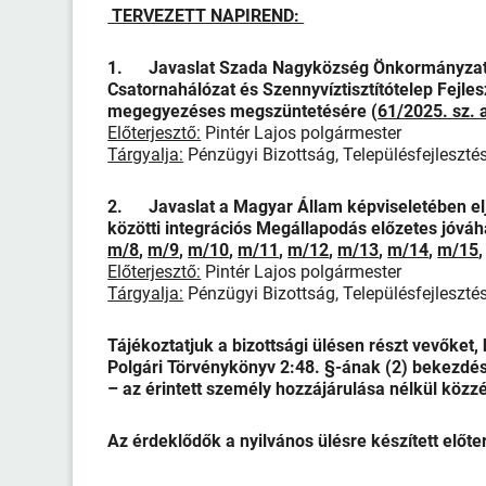
TERVEZETT NAPIREND:
1. Javaslat Szada Nagyközség Önkormányzata
Csatornahálózat és Szennyvíztisztítótelep Fejle
megegyezéses megszüntetésére (
61/2025. sz. 
Előterjesztő:
Pintér Lajos polgármester
Tárgyalja:
Pénzügyi Bizottság, Településfejlesztés
2. Javaslat a Magyar Állam képviseletében e
közötti integrációs Megállapodás előzetes jóvá
m/8
,
m/9
,
m/10
,
m/11
,
m/12
,
m/13
,
m/14
,
m/15
Előterjesztő:
Pintér Lajos polgármester
Tárgyalja:
Pénzügyi Bizottság, Településfejlesztés
Tájékoztatjuk a bizottsági ülésen részt vevőket,
Polgári Törvénykönyv 2:48. §-ának (2) bekezdés
– az érintett személy hozzájárulása nélkül közzé
Az érdeklődők a nyilvános ülésre készített előt