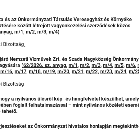
 és az Önkormányzati Társulás Veresegyház és Környéke
sztésére között létrejött vagyonkezelési szerződések közös
anyag
,
m/1
,
m/2
,
m/3,
m/4
)
i Bizottság
ljáró Nemzeti Vízművek Zrt. és Szada Nagyközség Önkormány
hagyására (
62/2026. sz. anyag
,
m/1
,
m/2
,
m/3
,
m/4
,
m/5
,
m/6
,
,
m/16
,
m/17
,
m/18
,
m/19
,
m/20
,
m/21
,
m/22,
m/23
,
m/24,
m/2
i Bizottság
 hogy a nyilvános ülésről kép- és hangfelvétel készülhet, amely
ében foglalt felhatalmazással – mint nyilvános közéleti esem
 tehető.
erjesztéseket az Önkormányzat hivatalos honlapján megtekinth