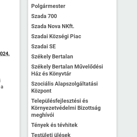
Polgármester
Szada 700
Szada Nova NKft.
Szadai Községi Piac
Szadai SE
024.
Székely Bertalan
Székely Bertalan Művelődési
Ház és Könyvtár
i
Szociális Alapszolgáltatási
 a
Központ
Településfejlesztési és
Környezetvédelmi Bizottság
meghívói
Tények és tévhitek
Testületi ülések