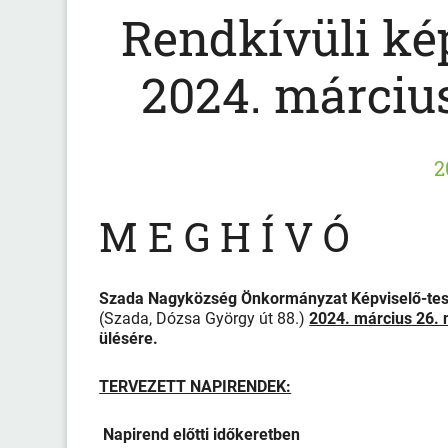
Rendkívüli kép
2024. március
2
M E G H Í V Ó
Szada Nagyközség Önkormányzat Képviselő-te
(Szada, Dózsa György út 88.)
2024. március 26.
ülésére.
TERVEZETT NAPIRENDEK:
Napirend előtti időkeretben