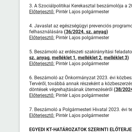
3. A Szociálpolitikai Kerekasztal beszámolója a 
Előterjesztő:
Pintér Lajos polgármester
4. Javaslat az egészségügyi prevenciós programo
felhasználására
(
36/2024. sz. anyag
)
Előterjesztő:
Pintér Lajos polgármester
5. Beszámoló az erdészeti szakirányítási feladatok
sz. anyag
,
melléklet 1
,
melléklet 2
,
melléklet 3
)
Előterjesztő:
Pintér Lajos polgármester
6. Beszámoló az Önkormányzat 2023. évi közbesz
Tervéről, továbbá annak részeként a közbeszerzés
döntések végrehajtásának ütemezéséről
(
38/2024
Előterjesztő:
Pintér Lajos polgármester
7. Beszámoló a Polgármesteri Hivatal 2023. évi 
Előterjesztő:
Pintér Lajos polgármester
EGYEDI KT-HATÁROZATOK SZERINTI ELŐTERJ