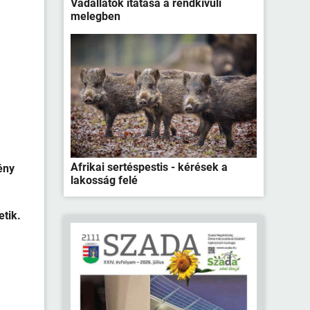
Vadállatok itatása a rendkívüli
melegben
Afrikai sertéspestis - kérések a
ény
lakosság felé
etik.