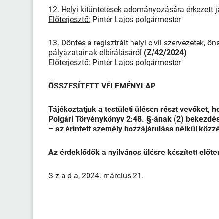
12. Helyi kitüntetések adományozására érkezett j
Előterjesztő:
Pintér Lajos polgármester
13. Döntés a regisztrált helyi civil szervezetek
pályázatainak elbírálásáról
(Z/42/2024)
Előterjesztő:
Pintér Lajos polgármester
ÖSSZESÍTETT VÉLEMÉNYLAP
Tájékoztatjuk a testületi ülésen részt vevőket, h
Polgári Törvénykönyv 2:48. §-ának (2) bekezdés
– az érintett személy hozzájárulása nélkül közzé
Az érdeklődők a nyilvános ülésre készített előt
S z a d a, 2024. március 21.