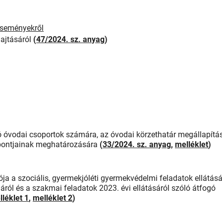
eseményekről
hajtásáról
(
47/2024. sz. anyag
)
ó óvodai csoportok számára, az óvodai körzethatár megállapítá
dőpontjainak meghatározására
(
33/2024. sz. anyag
,
melléklet
)
ja a szociális, gyermekjóléti gyermekvédelmi feladatok ellátásá
ól és a szakmai feladatok 2023. évi ellátásáról szóló átfogó
lléklet 1
,
melléklet 2
)