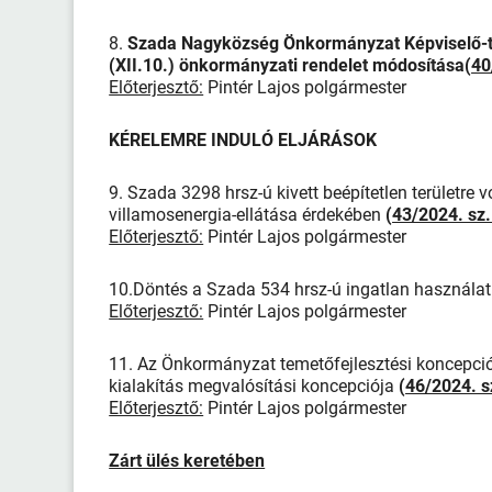
8.
Szada Nagyközség Önkormányzat Képviselő-te
(XII.10.) önkormányzati rendelet módosítása(
40
Előterjesztő:
Pintér Lajos polgármester
KÉRELEMRE INDULÓ ELJÁRÁSOK
9. Szada 3298 hrsz-ú kivett beépítetlen területre
villamosenergia-ellátása érdekében
(
43/2024. sz
Előterjesztő:
Pintér Lajos polgármester
10.Döntés a Szada 534 hrsz-ú ingatlan használa
Előterjesztő:
Pintér Lajos polgármester
11. Az Önkormányzat temetőfejlesztési koncepciój
kialakítás megvalósítási koncepciója
(
46/2024. s
Előterjesztő:
Pintér Lajos polgármester
Zárt ülés keretében