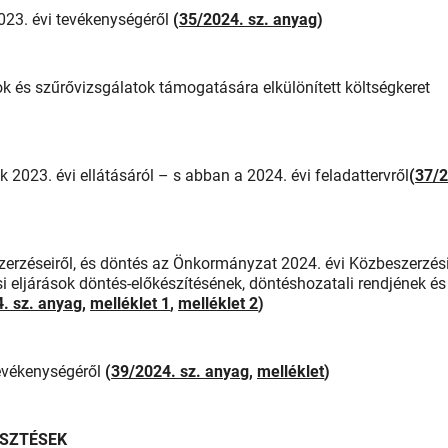
2023. évi tevékenységéről
(
35/2024. sz. anyag
)
k és szűrővizsgálatok támogatására elkülönített költségkeret
 2023. évi ellátásáról – s abban a 2024. évi feladattervről
(
37/2
erzéseiről, és döntés az Önkormányzat 2024. évi Közbeszerzés
i eljárások döntés-előkészítésének, döntéshozatali rendjének és
. sz. anyag
,
melléklet 1
,
melléklet 2
)
tevékenységéről
(
39/2024. sz. anyag
,
melléklet
)
ESZTÉSEK