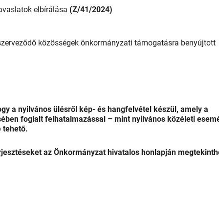
avaslatok elbírálása
(Z/41/2024)
, önszerveződő közösségek önkormányzati támogatásra benyújtott
ogy a nyilvános ülésről kép- és hangfelvétel készül, amely a
ében foglalt felhatalmazással – mint nyilvános közéleti esem
 tehető.
erjesztéseket az Önkormányzat hivatalos honlapján megtekinth