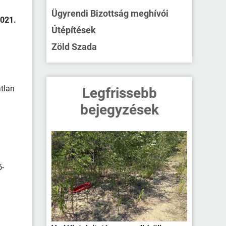
Ügyrendi Bizottság meghívói
2021.
Útépítések
Zöld Szada
atlan
Legfrissebb
bejegyzések
ő-