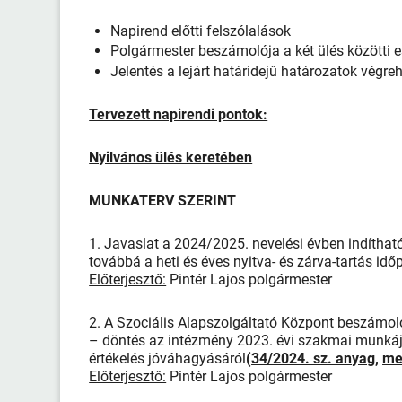
Napirend előtti felszólalások
Polgármester beszámolója a két ülés közötti 
Jelentés a lejárt határidejű határozatok végre
Tervezett napirendi pontok:
Nyilvános ülés keretében
MUNKATERV SZERINT
1. Javaslat a 2024/2025. nevelési évben indíthat
továbbá a heti és éves nyitva- és zárva-tartás i
Előterjesztő:
Pintér Lajos polgármester
2. A Szociális Alapszolgáltató Központ beszámoló
– döntés az intézmény 2023. évi szakmai munkájár
értékelés jóváhagyásáról
(
34/2024. sz. anyag
,
me
Előterjesztő:
Pintér Lajos polgármester