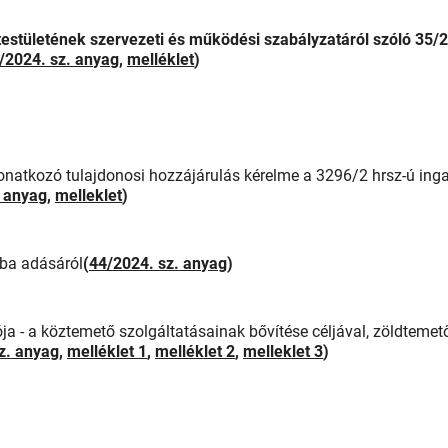
stületének szervezeti és működési szabályzatáról szóló 35/
/2024. sz. anyag
,
melléklet
)
 vonatkozó tulajdonosi hozzájárulás kérelme a 3296/2 hrsz-ú ing
. anyag
,
melleklet
)
tba adásáról
(
44/2024. sz. anyag
)
a - a köztemető szolgáltatásainak bővítése céljával, zöldtemet
z. anyag
,
melléklet 1
,
melléklet 2
,
melleklet 3
)