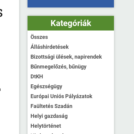
s
Kategóriák
Összes
Álláshirdetések
Bizottsági ülések, napirendek
Bűnmegelőzés, bűnügy
DtKH
Egészségügy
n
Európai Uniós Pályázatok
Faültetés Szadán
Helyi gazdaság
Helytörténet