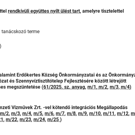
ttel
rendkívüli együttes nyílt ülést tart
, amelyre tisztelettel
al tanácskozó terme
.)
lamint Erdőkertes Község Önkormányzatai és az Önkormányz
t és Szennyvíztisztítótelep Fejlesztésére között létrejött
es megszüntetése (
61/2025. sz. anyag
,
m/1
,
m/2
,
m/3,
m/4
)
eti Vízművek Zrt. -vel kötendő integrációs Megállapodás
,
m/2
,
m/3
,
m/4
,
m/5
,
m/6
,
m/7
,
m/8
,
m/9
,
m/10
,
m/11
,
m/12
,
m
21
,
m/22,
m/23
,
m/24,
m/25
)