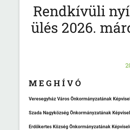
Rendkívüli nyíl
ülés 2026. márc
2
M E G H Í V Ó
Veresegyház Város Önkormányzatának Képvisel
Szada Nagyközség Önkormányzatának Képviselő
Erdőkertes Község Önkormányzatának Képviselő