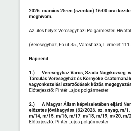
2026. március 25-én (szerdán) 16:00 órai kezde
meghívom.
Az ülés helye: Veresegyházi Polgármesteri Hivat
(Veresegyház, Fő út 35., Városháza, I. emelet 111
Napirend
1.) Veresegyház Város, Szada Nagyközség, va
Társulás Veresegyház és Környéke Csatornahálóza
vagyonkezelési szerződések közös megegyezés
Előterjesztő: Pintér Lajos polgármester
2.) A Magyar Állam képviseletében eljáró Nemz
előzetes jóváhagyása (
62/2026. sz. anyag
,
m/1
m/14
,
m/15
,
m/16
,
m/17
,
m/18
,
m/19
,
m/20
,
m/
Előterjesztő: Pintér Lajos polgármester