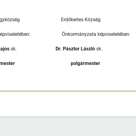
 Nagyközség Erdőkertes Község
viseletében: Önkormányzata képviseletében:
jos
sk.
Dr. Pásztor László
sk.
mester polgármester