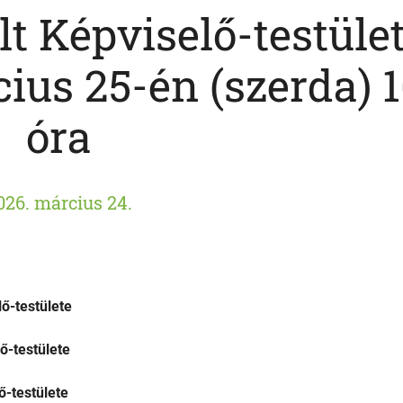
t Képviselő-testület
ius 25-én (szerda) 
óra
026. március 24.
ő-testülete
-testülete
-testülete