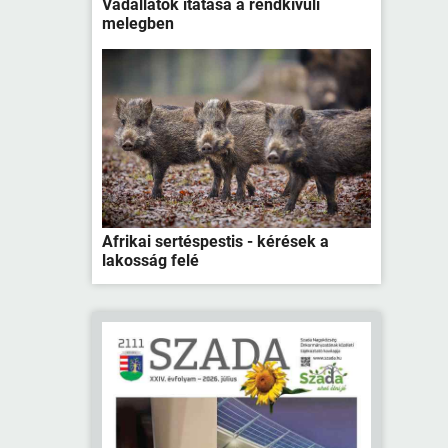
Vadállatok itatása a rendkívüli
melegben
Afrikai sertéspestis - kérések a
lakosság felé