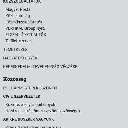
KÖZSZOLGÁLTATÓK
Magyar Posta
Közbiztonság
Közműszolgálatatók
VERTIKAL Group Nyrt.
ELSZÁLLÍTOTT AUTÓK
Területi szervek
TEMETKEZÉS
HAGYATÉKI ÜGYEK
KERESKEDELMI TEVÉKENYSÉG VÉGZÉSE
Közösség
POLGÁRMESTERI KÖSZÖNTŐ
CIVIL SZERVEZETEK
Közintézményi alapítványok
Helyi regisztrált önszerveződő közösségek
AKIKRE BÜSZKÉK VAGYUNK
Szada Nagyközség Díszpolgárai