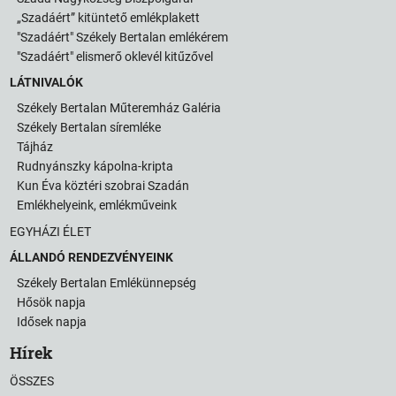
„Szadáért” kitüntető emlékplakett
"Szadáért" Székely Bertalan emlékérem
"Szadáért" elismerő oklevél kitűzővel
LÁTNIVALÓK
Székely Bertalan Műteremház Galéria
Székely Bertalan síremléke
Tájház
Rudnyánszky kápolna-kripta
Kun Éva köztéri szobrai Szadán
Emlékhelyeink, emlékműveink
EGYHÁZI ÉLET
ÁLLANDÓ RENDEZVÉNYEINK
Székely Bertalan Emlékünnepség
Hősök napja
Idősek napja
Hírek
ÖSSZES