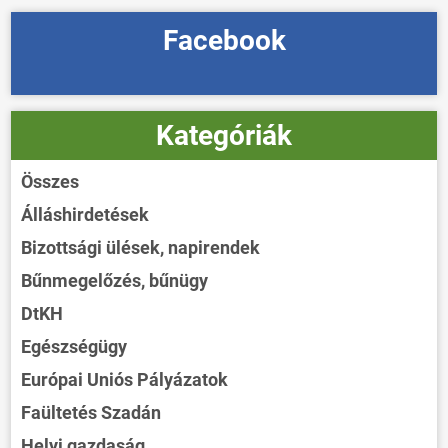
Facebook
Kategóriák
Összes
Álláshirdetések
Bizottsági ülések, napirendek
Bűnmegelőzés, bűnügy
DtKH
Egészségügy
Európai Uniós Pályázatok
Faültetés Szadán
Helyi gazdaság