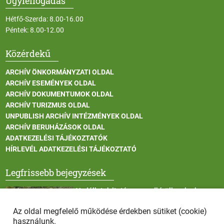
Ügyfélfogadás
Hétfő-Szerda: 8.00-16.00
Péntek: 8.00-12.00
Közérdekű
ARCHÍV ÖNKORMÁNYZATI OLDAL
ARCHÍV ESEMÉNYEK OLDAL
ARCHÍV DOKUMENTUMOK OLDAL
ARCHÍV TURIZMUS OLDAL
UNPUBLISH ARCHÍV INTÉZMÉNYEK OLDAL
ARCHÍV BERUHÁZÁSOK OLDAL
ADATKEZELÉSI TÁJÉKOZTATÓK
HÍRLEVÉL ADATKEZELÉSI TÁJÉKOZTATÓ
Legfrissebb bejegyzések
Vadállatok itatása a rendkívüli melegben
Az oldal megfelelő működése érdekben sütiket (cookie)
használunk.