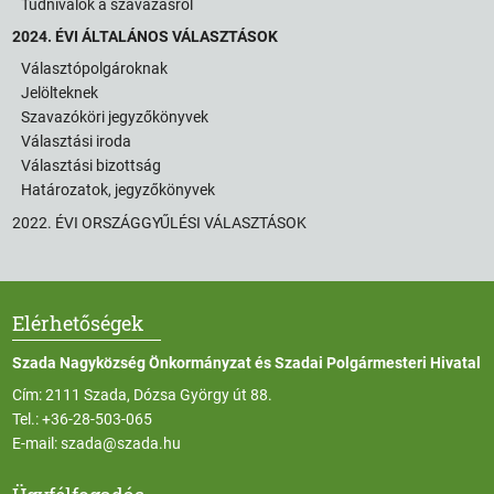
Tudnivalók a szavazásról
2024. ÉVI ÁLTALÁNOS VÁLASZTÁSOK
Választópolgároknak
Jelölteknek
Szavazóköri jegyzőkönyvek
Választási iroda
Választási bizottság
Határozatok, jegyzőkönyvek
2022. ÉVI ORSZÁGGYŰLÉSI VÁLASZTÁSOK
Elérhetőségek
Szada Nagyközség Önkormányzat és Szadai Polgármesteri Hivatal
Cím: 2111 Szada, Dózsa György út 88.
Tel.:
+36-28-503-065
E-mail:
szada@szada.hu