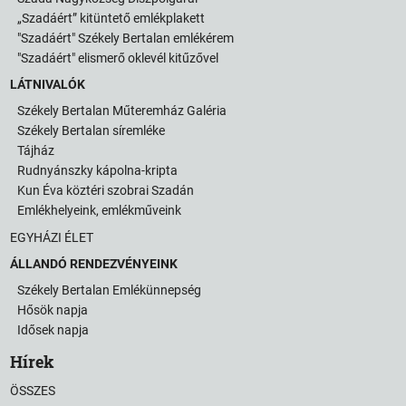
„Szadáért” kitüntető emlékplakett
"Szadáért" Székely Bertalan emlékérem
"Szadáért" elismerő oklevél kitűzővel
LÁTNIVALÓK
Székely Bertalan Műteremház Galéria
Székely Bertalan síremléke
Tájház
Rudnyánszky kápolna-kripta
Kun Éva köztéri szobrai Szadán
Emlékhelyeink, emlékműveink
EGYHÁZI ÉLET
ÁLLANDÓ RENDEZVÉNYEINK
Székely Bertalan Emlékünnepség
Hősök napja
Idősek napja
Hírek
ÖSSZES