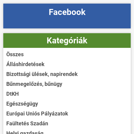
Facebook
Kategóriák
Összes
Álláshirdetések
Bizottsági ülések, napirendek
Bűnmegelőzés, bűnügy
DtKH
Egészségügy
Európai Uniós Pályázatok
Faültetés Szadán
Helyi gazdaság