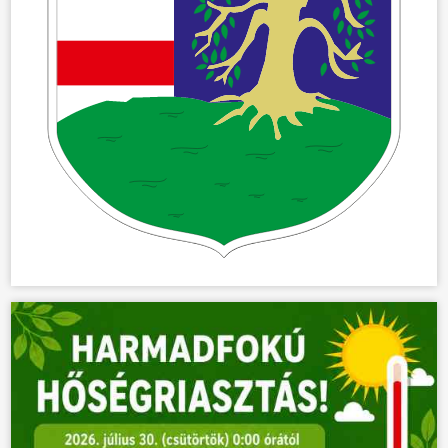
ÖNKORMÁNYZAT
ÜGYINTÉZÉS
KÖZÖSSÉG
HÍREK
VÁLASZTÁSOK