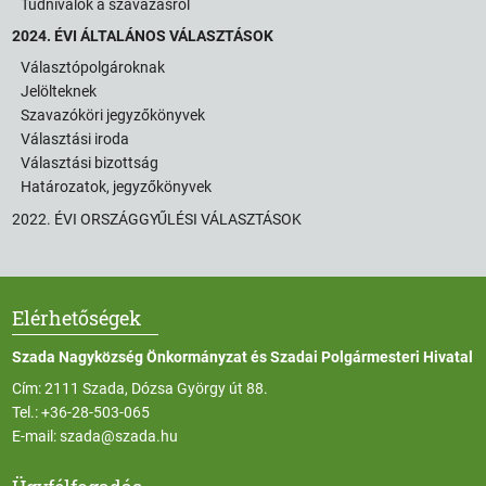
Tudnivalók a szavazásról
2024. ÉVI ÁLTALÁNOS VÁLASZTÁSOK
Választópolgároknak
Jelölteknek
Szavazóköri jegyzőkönyvek
Választási iroda
Választási bizottság
Határozatok, jegyzőkönyvek
2022. ÉVI ORSZÁGGYŰLÉSI VÁLASZTÁSOK
Elérhetőségek
Szada Nagyközség Önkormányzat és Szadai Polgármesteri Hivatal
Cím: 2111 Szada, Dózsa György út 88.
Tel.:
+36-28-503-065
E-mail:
szada@szada.hu