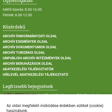
Ügyfélfogadás
Hétfő-Szerda: 8.00-16.00
Péntek: 8.00-12.00
Közérdekű
ARCHÍV ÖNKORMÁNYZATI OLDAL
ARCHÍV ESEMÉNYEK OLDAL
ARCHÍV DOKUMENTUMOK OLDAL
ARCHÍV TURIZMUS OLDAL
UNPUBLISH ARCHÍV INTÉZMÉNYEK OLDAL
ARCHÍV BERUHÁZÁSOK OLDAL
ADATKEZELÉSI TÁJÉKOZTATÓK
HÍRLEVÉL ADATKEZELÉSI TÁJÉKOZTATÓ
Legfrissebb bejegyzések
Vadállatok itatása a rendkívüli melegben
Az oldal megfelelő működése érdekben sütiket (cookie)
használunk.