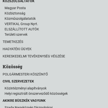
KÖZSZOLGÁLTATÓK
Magyar Posta
Közbiztonság
Közműszolgálatatók
VERTIKAL Group Nyrt.
ELSZÁLLÍTOTT AUTÓK
Területi szervek
TEMETKEZÉS
HAGYATÉKI ÜGYEK
KERESKEDELMI TEVÉKENYSÉG VÉGZÉSE
Közösség
POLGÁRMESTERI KÖSZÖNTŐ
CIVIL SZERVEZETEK
Közintézményi alapítványok
Helyi regisztrált önszerveződő közösségek
AKIKRE BÜSZKÉK VAGYUNK
Szada Nagyközség Díszpolgárai