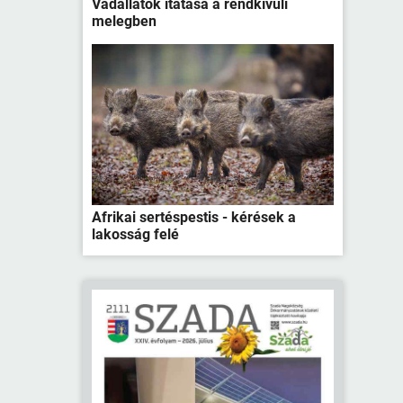
Vadállatok itatása a rendkívüli
melegben
Afrikai sertéspestis - kérések a
lakosság felé