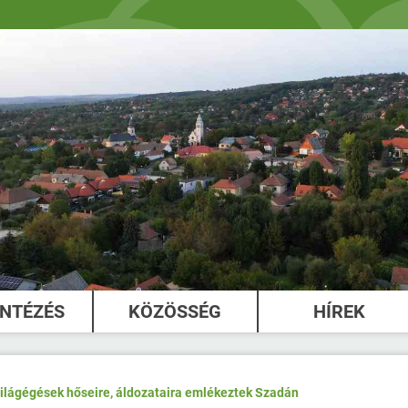
INTÉZÉS
KÖZÖSSÉG
HÍREK
világégések hőseire, áldozataira emlékeztek Szadán