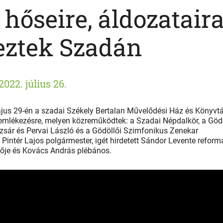
hőseire, áldozatair
eztek Szadán
2022. július 26.
us 29-én a szadai Székely Bertalan Művelődési Ház és Könyvtá
gemlékezésre, melyen közreműködtek: a Szadai Népdalkör, a Göd
zsár és Pervai László és a Gödöllői Szimfonikus Zenekar
ntér Lajos polgármester, igét hirdetett Sándor Levente reform
tője és Kovács András plébános.