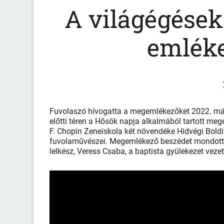
A világégések 
emlék
Fuvolaszó hívogatta a megemlékezőket 2022. máj
előtti téren a Hősök napja alkalmából tartott me
F. Chopin Zeneiskola két növendéke Hidvégi Boldi
fuvolaművészei. Megemlékező beszédet mondott Pi
lelkész, Veress Csaba, a baptista gyülekezet veze