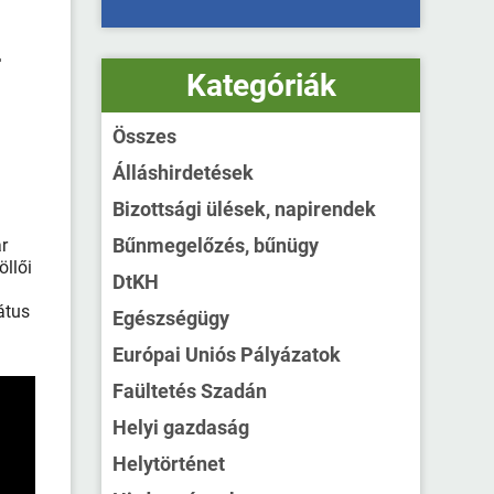
a
Kategóriák
Összes
Álláshirdetések
Bizottsági ülések, napirendek
Bűnmegelőzés, bűnügy
r
öllői
DtKH
átus
Egészségügy
Európai Uniós Pályázatok
Faültetés Szadán
Helyi gazdaság
Helytörténet