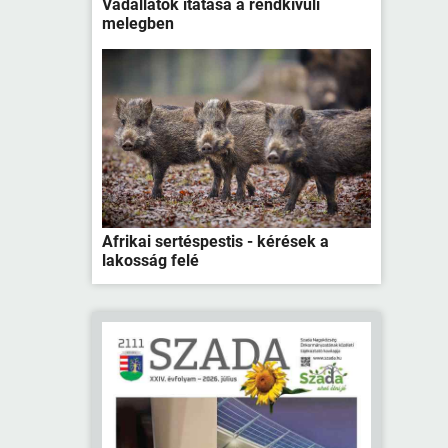
Vadállatok itatása a rendkívüli
melegben
Afrikai sertéspestis - kérések a
lakosság felé