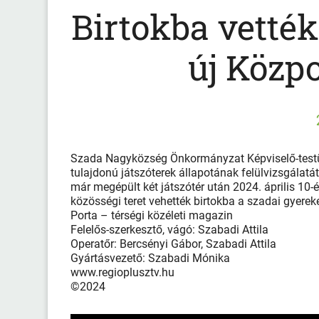
Birtokba vették
új Közpo
Szada Nagyközség Önkormányzat Képviselő-testü
tulajdonú játszóterek állapotának felülvizsgálatát,
már megépült két játszótér után 2024. április 10
közösségi teret vehették birtokba a szadai gyerek
Porta – térségi közéleti magazin
Felelős-szerkesztő, vágó: Szabadi Attila
Operatőr: Bercsényi Gábor, Szabadi Attila
Gyártásvezető: Szabadi Mónika
www.regioplusztv.hu
©2024