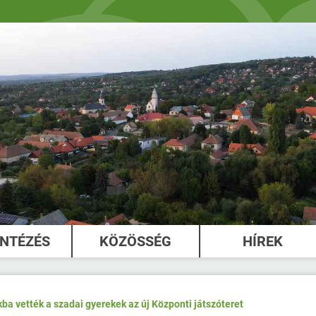
INTÉZÉS
KÖZÖSSÉG
HÍREK
kba vették a szadai gyerekek az új Központi játszóteret