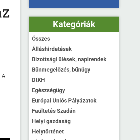
az
Kategóriák
Összes
Álláshirdetések
Bizottsági ülések, napirendek
Bűnmegelőzés, bűnügy
. A
DtKH
Egészségügy
Európai Uniós Pályázatok
Faültetés Szadán
Helyi gazdaság
Helytörténet