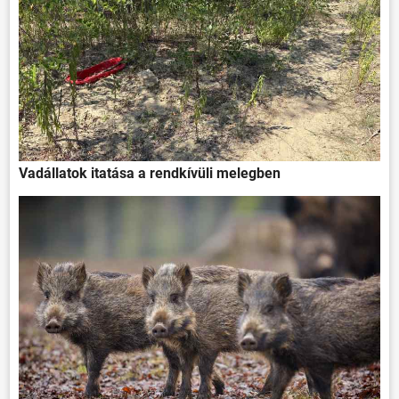
Vadállatok itatása a rendkívüli melegben