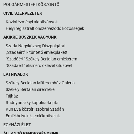
POLGÁRMESTERI KÖSZÖNTŐ
CIVIL SZERVEZETEK
Közintézményi alapítványok
Helyi regisztrált önszerveződő közösségek
AKIKRE BÜSZKÉK VAGYUNK
Szada Nagyközség Díszpolgárai
„Szadáért” kitüntető emlékplakett
"Szadáért" Székely Bertalan emlékérem
"Szadáért" elismerő oklevél kitűzővel
LÁTNIVALÓK
Székely Bertalan Műteremház Galéria
Székely Bertalan síremléke
Tájház
Rudnyánszky kápolna-kripta
Kun Éva köztéri szobrai Szadán
Emlékhelyeink, emlékműveink
EGYHÁZI ÉLET
ÁLLANDÓ RENDEZVÉNYEINK