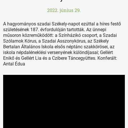
2022. június 29.
A hagyományos szadai Székely-napot ezúttal a híres festő
születésének 187. évfordulóján tartották. Az ünnepi
műsoron közreműködött: a Színházikó csoport, a Szadai
Szólamok Kórus, a Szadai Asszonykórus, az Székely
Bertalan Általános Iskola elsős néptánc szakkörösei, az
iskola népdaléneklési versenyének különdíjasai; Gellért
Enikő és Gellért Lia és a Czibere Táncegyüttes. Konferált:
Antal Édua