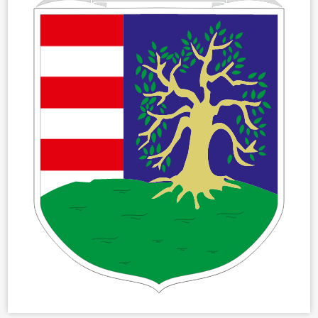
ÖNKORMÁNYZAT
ÜGYINTÉZÉS
KÖZÖSSÉG
HÍREK