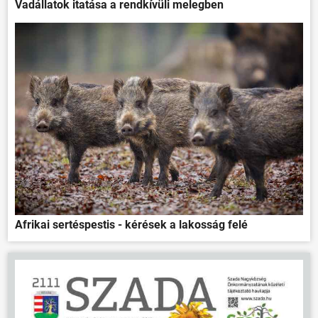
Vadállatok itatása a rendkívüli melegben
Afrikai sertéspestis - kérések a lakosság felé