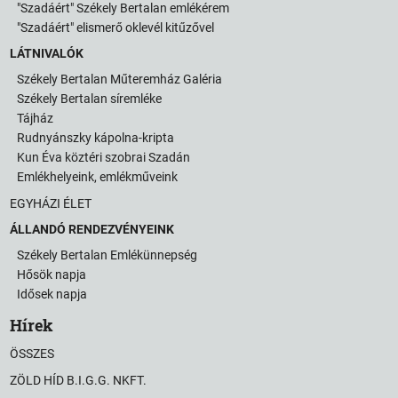
"Szadáért" Székely Bertalan emlékérem
"Szadáért" elismerő oklevél kitűzővel
LÁTNIVALÓK
Székely Bertalan Műteremház Galéria
Székely Bertalan síremléke
Tájház
Rudnyánszky kápolna-kripta
Kun Éva köztéri szobrai Szadán
Emlékhelyeink, emlékműveink
EGYHÁZI ÉLET
ÁLLANDÓ RENDEZVÉNYEINK
Székely Bertalan Emlékünnepség
Hősök napja
Idősek napja
Hírek
ÖSSZES
ZÖLD HÍD B.I.G.G. NKFT.