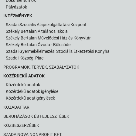
Dokumentumok
Pályázatok
INTÉZMÉNYEK
Szadai Szociális Alapszolgáltatási Központ
Székely Bertalan Általános Iskola
Székely Bertalan Művelődési Ház és Könyvtár
Székely Bertalan Óvoda - Bölcsőde
Szadai Gyermekélelmezési Szociális Étkeztetési Konyha
Szadai Községi Piac
PROGRAMOK, TERVEK, SZABÁLYZATOK
KÖZÉRDEKŰ ADATOK
Közérdekű adatok
Közérdekű adatok igénylése
Közérdekű adatigénylések
KÖZADATTÁR
BERUHÁZÁSOK ÉS FEJLESZTÉSEK
KÖZBESZERZÉSEK
SZADA NOVA NONPROFIT KFT.