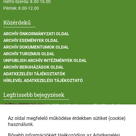
Hétfő-Szerda: 8.00-16.00
Péntek: 8.00-12.00
Közérdekű
ARCHÍV ÖNKORMÁNYZATI OLDAL
ARCHÍV ESEMÉNYEK OLDAL
ARCHÍV DOKUMENTUMOK OLDAL
ARCHÍV TURIZMUS OLDAL
UNPUBLISH ARCHÍV INTÉZMÉNYEK OLDAL
ARCHÍV BERUHÁZÁSOK OLDAL
ADATKEZELÉSI TÁJÉKOZTATÓK
HÍRLEVÉL ADATKEZELÉSI TÁJÉKOZTATÓ
Legfrissebb bejegyzések
Vadállatok itatása a rendkívüli melegben
Az oldal megfelelő működése érdekben sütiket (cookie)
használunk.
Bővebb információkért tájékozódjon az
Adatkezelési