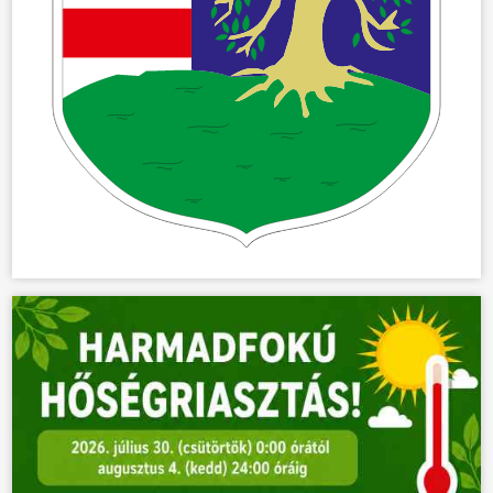
ÖNKORMÁNYZAT
ÜGYINTÉZÉS
KÖZÖSSÉG
HÍREK
VÁLASZTÁSOK