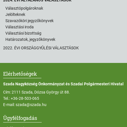
Választópolgároknak
Jelölteknek
Szavazóköri jegyzőkönyvek
Választási iroda
Választási bizottság
Határozatok, jegyzőkönyvek
2022. ÉVI ORSZÁGGYŰLÉSI VÁLASZTÁSOK
Elérhetőségek
Szada Nagyközség Önkormányzat és Szadai Polgármesteri Hivatal
Cím: 2111 Szada, Dózsa György út 88.
Tel.:
+36-28-503-065
E-mail:
szada@szada.hu
Ügyfélfogadás