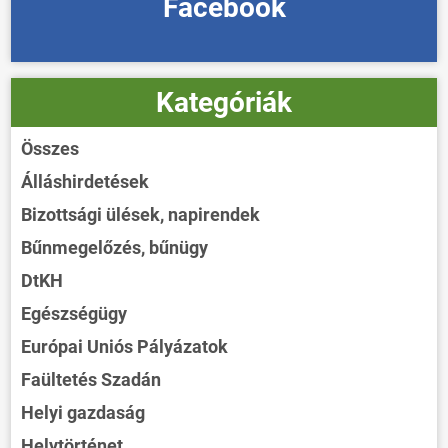
Facebook
Kategóriák
Összes
Álláshirdetések
Bizottsági ülések, napirendek
Bűnmegelőzés, bűnügy
DtKH
Egészségügy
Európai Uniós Pályázatok
Faültetés Szadán
Helyi gazdaság
Helytörténet