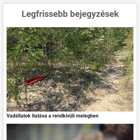
Legfrissebb bejegyzések
Vadállatok itatása a rendkívüli melegben