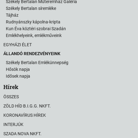
Székely Bertalan Műteremház Galéria
Székely Bertalan síremléke
Tájház
Rudnyánszky kápolna-kripta
Kun Éva köztéri szobrai Szadán
Emlékhelyeink, emlékműveink
EGYHÁZI ÉLET
ÁLLANDÓ RENDEZVÉNYEINK
Székely Bertalan Emlékünnepség
Hősök napja
Idősek napja
Hírek
ÖSSZES
ZÖLD HÍD B.I.G.G. NKFT.
KORONAVÍRUS HÍREK
INTERJÚK
SZADA NOVA NKFT.