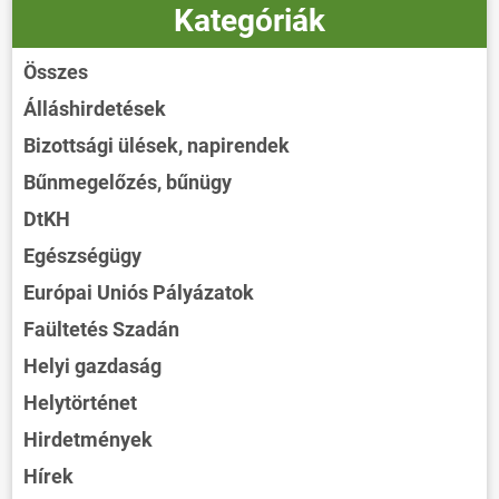
Kategóriák
Összes
Álláshirdetések
Bizottsági ülések, napirendek
Bűnmegelőzés, bűnügy
DtKH
Egészségügy
Európai Uniós Pályázatok
Faültetés Szadán
Helyi gazdaság
Helytörténet
Hirdetmények
Hírek