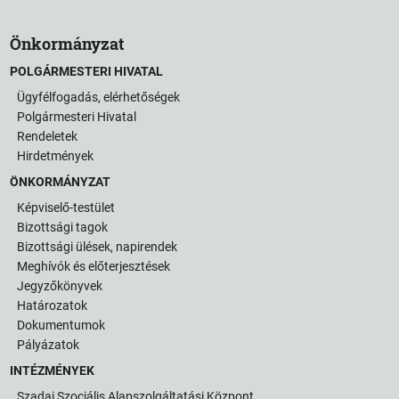
Önkormányzat
POLGÁRMESTERI HIVATAL
Ügyfélfogadás, elérhetőségek
Polgármesteri Hivatal
Rendeletek
Hirdetmények
ÖNKORMÁNYZAT
Képviselő-testület
Bizottsági tagok
Bizottsági ülések, napirendek
Meghívók és előterjesztések
Jegyzőkönyvek
Határozatok
Dokumentumok
Pályázatok
INTÉZMÉNYEK
Szadai Szociális Alapszolgáltatási Központ