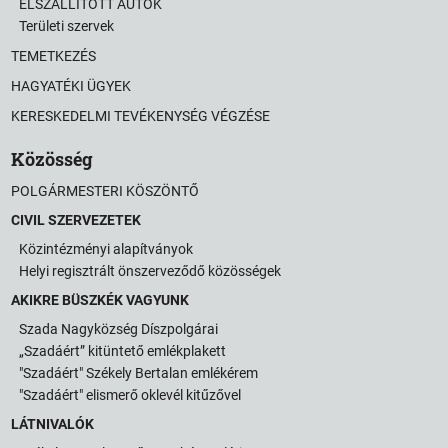
ELSZÁLLÍTOTT AUTÓK
Területi szervek
TEMETKEZÉS
HAGYATÉKI ÜGYEK
KERESKEDELMI TEVÉKENYSÉG VÉGZÉSE
Közösség
POLGÁRMESTERI KÖSZÖNTŐ
CIVIL SZERVEZETEK
Közintézményi alapítványok
Helyi regisztrált önszerveződő közösségek
AKIKRE BÜSZKÉK VAGYUNK
Szada Nagyközség Díszpolgárai
„Szadáért” kitüntető emlékplakett
"Szadáért" Székely Bertalan emlékérem
"Szadáért" elismerő oklevél kitűzővel
LÁTNIVALÓK