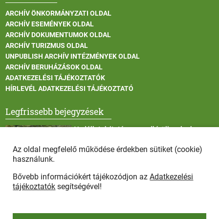
ARCHÍV ÖNKORMÁNYZATI OLDAL
ARCHÍV ESEMÉNYEK OLDAL
ARCHÍV DOKUMENTUMOK OLDAL
ARCHÍV TURIZMUS OLDAL
UNPUBLISH ARCHÍV INTÉZMÉNYEK OLDAL
ARCHÍV BERUHÁZÁSOK OLDAL
ADATKEZELÉSI TÁJÉKOZTATÓK
HÍRLEVÉL ADATKEZELÉSI TÁJÉKOZTATÓ
Legfrissebb bejegyzések
Vadállatok itatása a rendkívüli melegben
Az oldal megfelelő működése érdekben sütiket (cookie)
használunk.
Bővebb információkért tájékozódjon az
Adatkezelési
Afrikai sertéspestis - kérések a lakosság felé
tájékoztatók
segítségével!