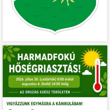
ÖNKORMÁNYZAT
ÜGYINTÉZÉS
KÖZÖSSÉG
HÍREK
VÁLASZTÁSOK