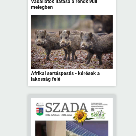
Vadállatok itatása a rendkívüli
melegben
Afrikai sertéspestis - kérések a
lakosság felé