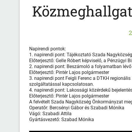
Közmeghallgatá
2
Napirendi pontok:
1. napirendi pont: Tájékoztató Szada Nagyközsé
Előterjesztő: Gelle Róbert képviselő, a Pénzügyi B
2. napirendi pont: Beszámoló a folyamatban lévő 
Előterjesztő: Pintér Lajos polgármester
3. napirendi pont Feigli Ferenc a DTKH regionális 
szolgáltatással kapcsolatosan.
4. napirendi pont: Lakossági közérdekű bejelentés
Előterjesztő: Pintér Lajos polgármester
A felvételt Szada Nagyközség Önkormányzat megb
Operatőr: Bercsényi Gábor és Szabadi Mónika
Vágó: Szabadi Attila
Gyártásvezető: Szabad Mónika