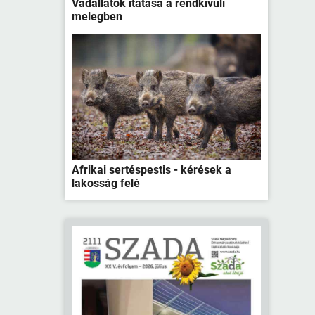
Vadállatok itatása a rendkívüli
melegben
Afrikai sertéspestis - kérések a
lakosság felé