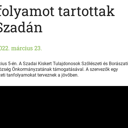
olyamot tartottak
Szadán
022. március 23.
us 5-én. A Szadai Kiskert Tulajdonosok Szőlészeti és Borászat
község Önkormányzatának támogatásával. A szervezők egy
szeti tanfolyamokat terveznek a jövőben.