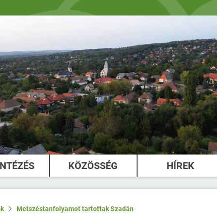
INTÉZÉS
KÖZÖSSÉG
HÍREK
ók
Metszéstanfolyamot tartottak Szadán