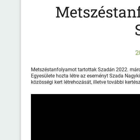
Metszéstanf
2
Metszéstanfolyamot tartottak Szadán 2022. márci
Egyesülete hozta létre az eseményt Szada Nagy
közösségi kert létrehozását, illetve további kerté