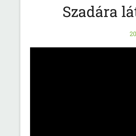
Szadára lá
20