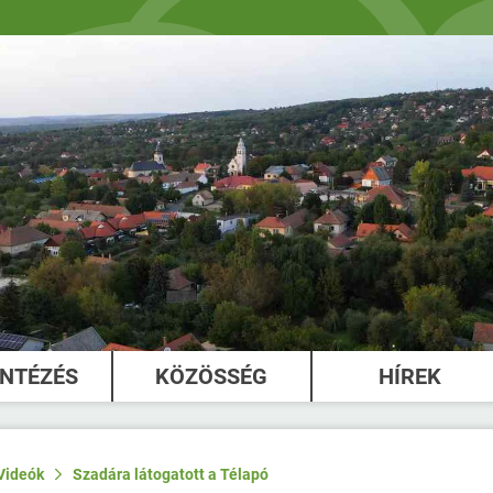
INTÉZÉS
KÖZÖSSÉG
HÍREK
Videók
Szadára látogatott a Télapó