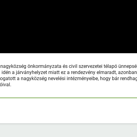
agyközség önkormányzata és civil szervezetei télapó ünnepsé
 idén a járványhelyzet miatt ez a rendezvény elmaradt, azonba
átogatott a nagyközség nevelési intézményeibe, hogy bár rendha
óival.