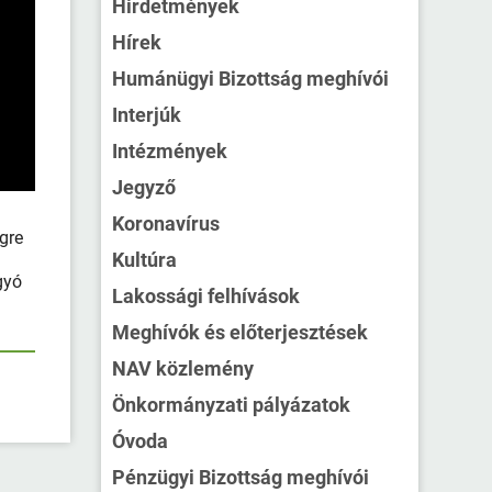
Hirdetmények
Hírek
Humánügyi Bizottság meghívói
Interjúk
Intézmények
Jegyző
Koronavírus
gre
Kultúra
n
gyó
Lakossági felhívások
Meghívók és előterjesztések
NAV közlemény
Önkormányzati pályázatok
Óvoda
Pénzügyi Bizottság meghívói