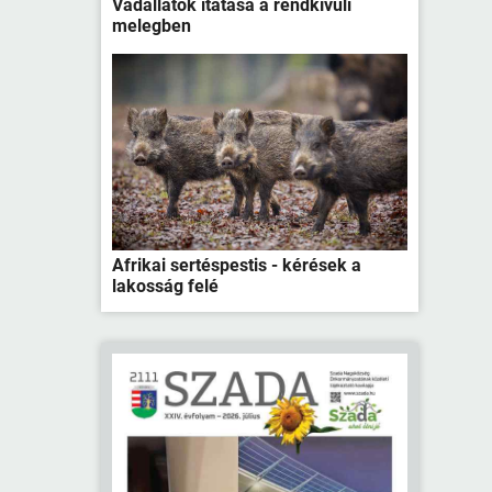
Vadállatok itatása a rendkívüli
melegben
Afrikai sertéspestis - kérések a
lakosság felé