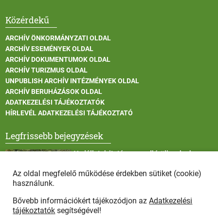
Közérdekű
ARCHÍV ÖNKORMÁNYZATI OLDAL
ARCHÍV ESEMÉNYEK OLDAL
ARCHÍV DOKUMENTUMOK OLDAL
ARCHÍV TURIZMUS OLDAL
UNPUBLISH ARCHÍV INTÉZMÉNYEK OLDAL
ARCHÍV BERUHÁZÁSOK OLDAL
ADATKEZELÉSI TÁJÉKOZTATÓK
HÍRLEVÉL ADATKEZELÉSI TÁJÉKOZTATÓ
Legfrissebb bejegyzések
Vadállatok itatása a rendkívüli melegben
Az oldal megfelelő működése érdekben sütiket (cookie)
használunk.
Bővebb információkért tájékozódjon az
Adatkezelési
Afrikai sertéspestis - kérések a lakosság felé
tájékoztatók
segítségével!