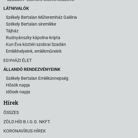
LÁTNIVALÓK
Székely Bertalan Műteremház Galéria
Székely Bertalan síremléke
Tájház
Rudnyánszky kápolna-kripta
Kun Éva köztéri szobrai Szadán
Emlékhelyeink, emlékműveink
EGYHÁZI ÉLET
ÁLLANDÓ RENDEZVÉNYEINK
Székely Bertalan Emlékünnepség
Hősök napja
Idősek napja
Hírek
ÖSSZES
ZÖLD HÍD B.I.G.G. NKFT.
KORONAVÍRUS HÍREK