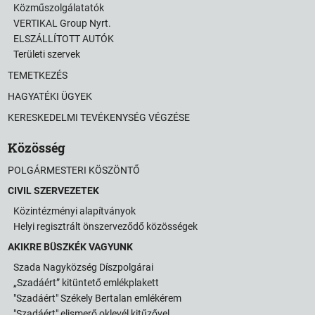
Közműszolgálatatók
VERTIKAL Group Nyrt.
ELSZÁLLÍTOTT AUTÓK
Területi szervek
TEMETKEZÉS
HAGYATÉKI ÜGYEK
KERESKEDELMI TEVÉKENYSÉG VÉGZÉSE
Közösség
POLGÁRMESTERI KÖSZÖNTŐ
CIVIL SZERVEZETEK
Közintézményi alapítványok
Helyi regisztrált önszerveződő közösségek
AKIKRE BÜSZKÉK VAGYUNK
Szada Nagyközség Díszpolgárai
„Szadáért” kitüntető emlékplakett
"Szadáért" Székely Bertalan emlékérem
"Szadáért" elismerő oklevél kitűzővel