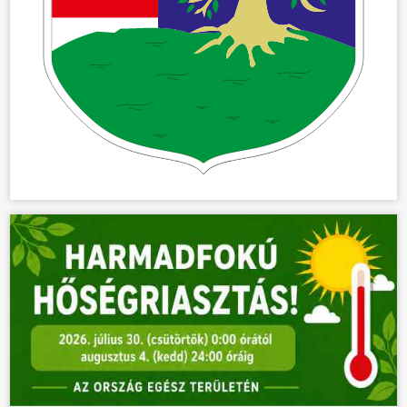
ÖNKORMÁNYZAT
ÜGYINTÉZÉS
KÖZÖSSÉG
HÍREK
VÁLASZTÁSOK