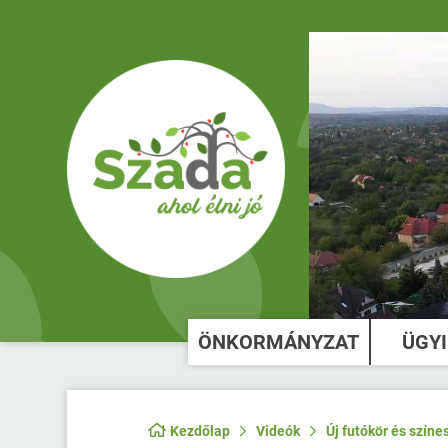
ÖNKORMÁNYZAT
ÜGY
Kezdőlap
Videók
Új futókör és szín