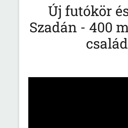
Új futókör é
Szadán - 400 m
csalá