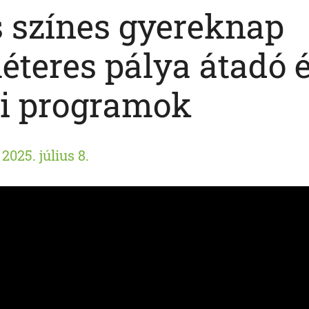
s színes gyereknap
éteres pálya átadó 
di programok
2025. július 8.