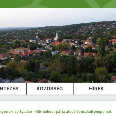
INTÉZÉS
KÖZÖSSÉG
HÍREK
es gyereknap Szadán - 400 méteres pálya átadó és családi programok