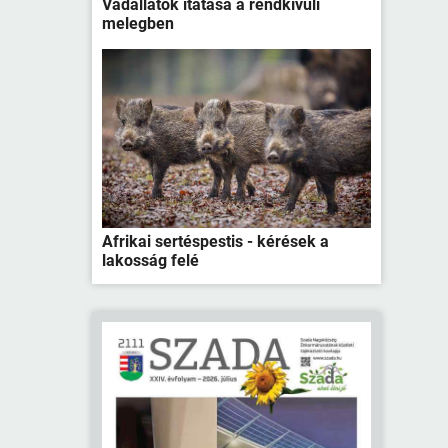
Vadállatok itatása a rendkívüli
melegben
Afrikai sertéspestis - kérések a
lakosság felé