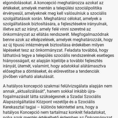
elgondolásokat. A koncepció meghatározza azokat az
értékeket, amelyek mentén a települési szociálpolitika
érvényesül, amelyeknek meg kell valósulniuk a szociális
szolgáltatások során. Meghatároz célokat, amelyek a
szolgáltatások biztosítására, a fejlesztésekre irányulnak,
illetve azt az irányt, amely felé vinni szeretné az
önkormányzat az ellátás rendszerét. Megfogalmazódnak
benne azok az elképzelések, amelyek meghatározzák, hogy
az új típusú intézmények biztosítása érdekében milyen
lépéseket tesz az önkormányzat. Feladata továbbá, hogy
láthatóvá tegye a település szociális rendszerének esetleges
hiányosságait, ez alapján kijelölje a további fejlesztés
irányát, ütemét, valamint, hogy adatokkal alátámasztva
elősegítse a döntéseket, és előrevetítse a tendenciák
jövőben várható alakulását.
A hatályos koncepció szakmai felülvizsgálata alapján nem
annak „aktualizálását”, hanem sokkal inkább újra-
fogalmazását látta szükségesnek a Szadai Szociális
Alapszolgáltatási Központ vezetője és a Szociális
Kerekasztal tagjai – különös tekintettel arra, hogy a
hatályos Koncepció nem tartalmaz konkrét feladatokat,
noha azok mentén értékelhető érdemben az Önkormányzat