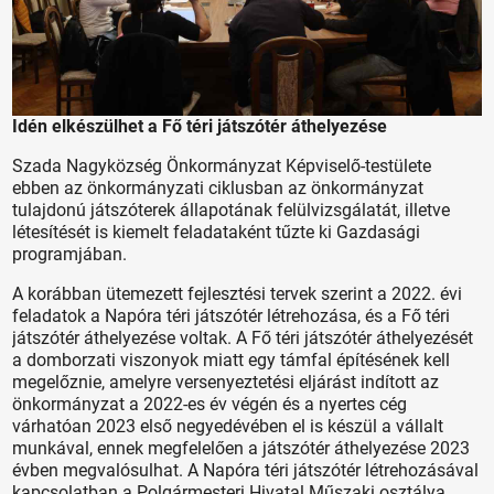
Idén elkészülhet a Fő téri játszótér áthelyezése
Szada Nagyközség Önkormányzat Képviselő-testülete
ebben az önkormányzati ciklusban az önkormányzat
tulajdonú játszóterek állapotának felülvizsgálatát, illetve
létesítését is kiemelt feladataként tűzte ki Gazdasági
programjában.
A korábban ütemezett fejlesztési tervek szerint a 2022. évi
feladatok a Napóra téri játszótér létrehozása, és a Fő téri
játszótér áthelyezése voltak. A Fő téri játszótér áthelyezését
a domborzati viszonyok miatt egy támfal építésének kell
megelőznie, amelyre versenyeztetési eljárást indított az
önkormányzat a 2022-es év végén és a nyertes cég
várhatóan 2023 első negyedévében el is készül a vállalt
munkával, ennek megfelelően a játszótér áthelyezése 2023
évben megvalósulhat. A Napóra téri játszótér létrehozásával
kapcsolatban a Polgármesteri Hivatal Műszaki osztálya