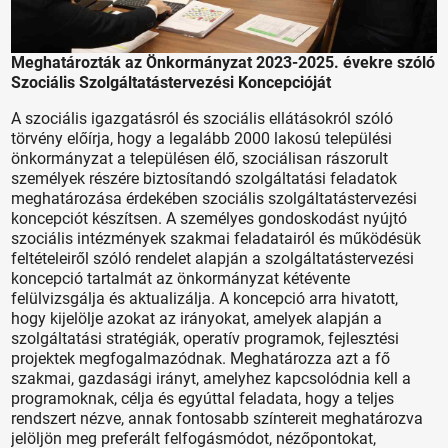
Meghatározták az Önkormányzat 2023-2025. évekre szóló
Szociális Szolgáltatástervezési Koncepcióját
A szociális igazgatásról és szociális ellátásokról szóló
törvény előírja, hogy a legalább 2000 lakosú települési
önkormányzat a településen élő, szociálisan rászorult
személyek részére biztosítandó szolgáltatási feladatok
meghatározása érdekében szociális szolgáltatástervezési
koncepciót készítsen. A személyes gondoskodást nyújtó
szociális intézmények szakmai feladatairól és működésük
feltételeiről szóló rendelet alapján a szolgáltatástervezési
koncepció tartalmát az önkormányzat kétévente
felülvizsgálja és aktualizálja. A koncepció arra hivatott,
hogy kijelölje azokat az irányokat, amelyek alapján a
szolgáltatási stratégiák, operatív programok, fejlesztési
projektek megfogalmazódnak. Meghatározza azt a fő
szakmai, gazdasági irányt, amelyhez kapcsolódnia kell a
programoknak, célja és egyúttal feladata, hogy a teljes
rendszert nézve, annak fontosabb színtereit meghatározva
jelöljön meg preferált felfogásmódot, nézőpontokat,