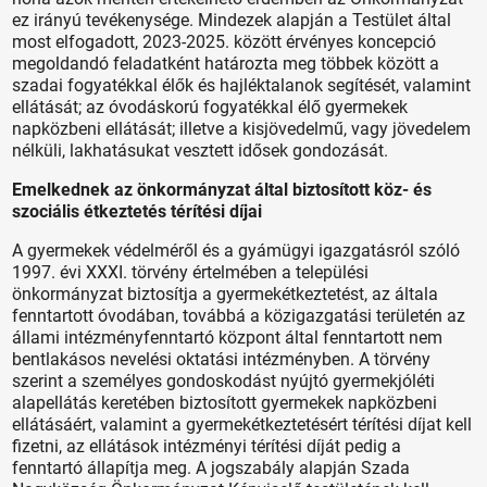
ez irányú tevékenysége. Mindezek alapján a Testület által
most elfogadott, 2023-2025. között érvényes koncepció
megoldandó feladatként határozta meg többek között a
szadai fogyatékkal élők és hajléktalanok segítését, valamint
ellátását; az óvodáskorú fogyatékkal élő gyermekek
napközbeni ellátását; illetve a kisjövedelmű, vagy jövedelem
nélküli, lakhatásukat vesztett idősek gondozását.
Emelkednek az önkormányzat által biztosított köz- és
szociális étkeztetés térítési díjai
A gyermekek védelméről és a gyámügyi igazgatásról szóló
1997. évi XXXI. törvény értelmében a települési
önkormányzat biztosítja a gyermekétkeztetést, az általa
fenntartott óvodában, továbbá a közigazgatási területén az
állami intézményfenntartó központ által fenntartott nem
bentlakásos nevelési oktatási intézményben. A törvény
szerint a személyes gondoskodást nyújtó gyermekjóléti
alapellátás keretében biztosított gyermekek napközbeni
ellátásáért, valamint a gyermekétkeztetésért térítési díjat kell
fizetni, az ellátások intézményi térítési díját pedig a
fenntartó állapítja meg. A jogszabály alapján Szada