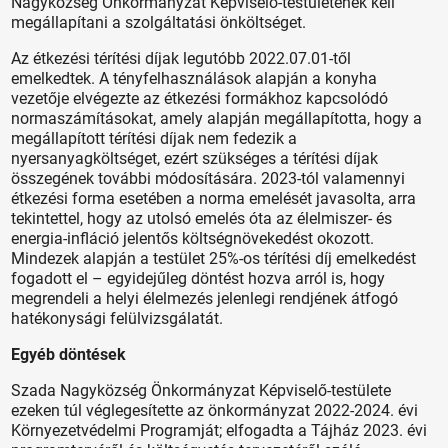
Nagyközség Önkormányzat Képviselő-testületének kell
megállapítani a szolgáltatási önköltséget.
Az étkezési térítési díjak legutóbb 2022.07.01-től
emelkedtek. A tényfelhasználások alapján a konyha
vezetője elvégezte az étkezési formákhoz kapcsolódó
normaszámításokat, amely alapján megállapította, hogy a
megállapított térítési díjak nem fedezik a
nyersanyagköltséget, ezért szükséges a térítési díjak
összegének további módosítására. 2023-tól valamennyi
étkezési forma esetében a norma emelését javasolta, arra
tekintettel, hogy az utolsó emelés óta az élelmiszer- és
energia-infláció jelentős költségnövekedést okozott.
Mindezek alapján a testület 25%-os térítési díj emelkedést
fogadott el – egyidejűleg döntést hozva arról is, hogy
megrendeli a helyi élelmezés jelenlegi rendjének átfogó
hatékonysági felülvizsgálatát.
Egyéb döntések
Szada Nagyközség Önkormányzat Képviselő-testülete
ezeken túl véglegesítette az önkormányzat 2022-2024. évi
Környezetvédelmi Programját; elfogadta a Tájház 2023. évi