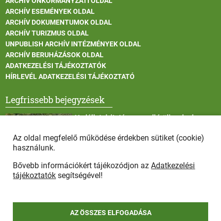
ARCHÍV ÖNKORMÁNYZATI OLDAL
ARCHÍV ESEMÉNYEK OLDAL
ARCHÍV DOKUMENTUMOK OLDAL
ARCHÍV TURIZMUS OLDAL
UNPUBLISH ARCHÍV INTÉZMÉNYEK OLDAL
ARCHÍV BERUHÁZÁSOK OLDAL
ADATKEZELÉSI TÁJÉKOZTATÓK
HÍRLEVÉL ADATKEZELÉSI TÁJÉKOZTATÓ
Legfrissebb bejegyzések
Vadállatok itatása a rendkívüli melegben
Az oldal megfelelő működése érdekben sütiket (cookie)
használunk.
Bővebb információkért tájékozódjon az
Adatkezelési
Afrikai sertéspestis - kérések a lakosság felé
tájékoztatók
segítségével!
AZ ÖSSZES ELFOGADÁSA