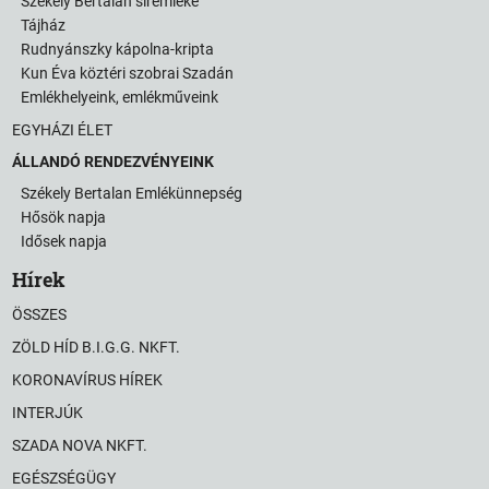
Székely Bertalan síremléke
Tájház
Rudnyánszky kápolna-kripta
Kun Éva köztéri szobrai Szadán
Emlékhelyeink, emlékműveink
EGYHÁZI ÉLET
ÁLLANDÓ RENDEZVÉNYEINK
Székely Bertalan Emlékünnepség
Hősök napja
Idősek napja
Hírek
ÖSSZES
ZÖLD HÍD B.I.G.G. NKFT.
KORONAVÍRUS HÍREK
INTERJÚK
SZADA NOVA NKFT.
EGÉSZSÉGÜGY