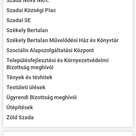
Szada Nova NKft.
Szadai Községi Piac
Szadai SE
Székely Bertalan
Székely Bertalan Művelődési Ház és Könyvtár
Szociális Alapszolgáltatási Központ
ÖNKORMÁNYZAT
Településfejlesztési és Környezetvédelmi
ÜGYINTÉZÉS
Bizottság meghívói
KÖZÖSSÉG
Tények és tévhitek
Testületi ülések
HÍREK
Ügyrendi Bizottság meghívói
VÁLASZTÁSOK
Útépítések
Zöld Szada