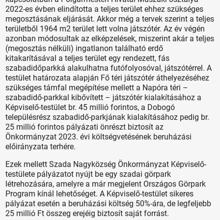
2022-es évben elindította a teljes terület ehhez szükséges
megosztásának eljárását. Akkor még a tervek szerint a teljes
területből 1964 m2 terület lett volna játszótér. Az év végén
azonban módosultak az elképzelések, miszerint akár a teljes
(megosztás nélküli) ingatlanon található erdő
kitakarításával a teljes terület egy rendezett, fás
szabadidőparkká alakulhatna futófolyosóval, játszótérrel. A
testület határozata alapján Fő téri játszótér áthelyezéséhez
szükséges támfal megépítése mellett a Napóra téri –
szabadidő-parkkal kibővített – játszótér kialakításához a
Képviselő-testület br. 45 millió forintos, a Dobogó
településrész szabadidő-parkjának kialakításához pedig br.
25 millió forintos pályázati önrészt biztosít az
Önkormányzat 2023. évi költségvetésének beruházási
előirányzata terhére.
Ezek mellett Szada Nagyközség Önkormányzat Képviselő-
testülete pályázatot nyújt be egy szadai görpark
létrehozására, amelyre a már megjelent Országos Görpark
Program kínál lehetőséget. A Képviselő-testület sikeres
pályázat esetén a beruházási költség 50%-ára, de legfeljebb
25 millió Ft összeg erejéig biztosít saját forrást.