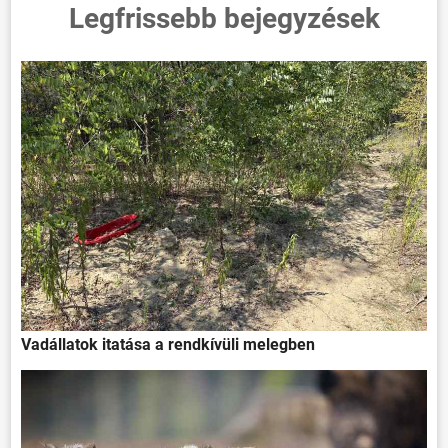
Legfrissebb bejegyzések
Vadállatok itatása a rendkívüli melegben