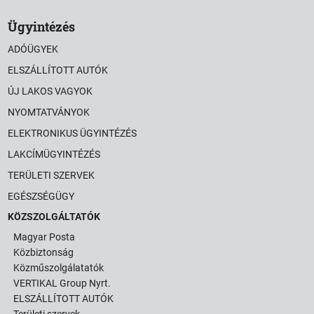
Ügyintézés
ADÓÜGYEK
ELSZÁLLÍTOTT AUTÓK
ÚJ LAKOS VAGYOK
NYOMTATVÁNYOK
ELEKTRONIKUS ÜGYINTÉZÉS
LAKCÍMÜGYINTÉZÉS
TERÜLETI SZERVEK
EGÉSZSÉGÜGY
KÖZSZOLGÁLTATÓK
Magyar Posta
Közbiztonság
Közműszolgálatatók
VERTIKAL Group Nyrt.
ELSZÁLLÍTOTT AUTÓK
Területi szervek