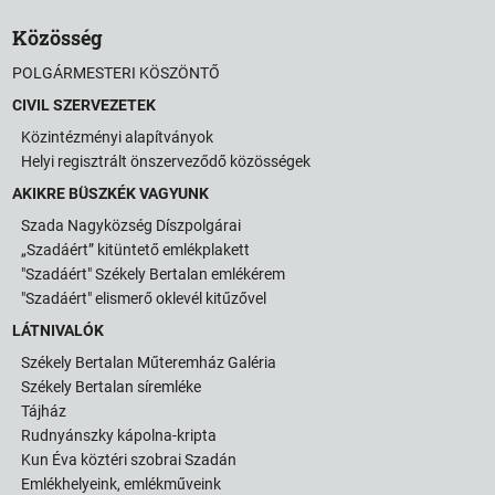
Közösség
POLGÁRMESTERI KÖSZÖNTŐ
CIVIL SZERVEZETEK
Közintézményi alapítványok
Helyi regisztrált önszerveződő közösségek
AKIKRE BÜSZKÉK VAGYUNK
Szada Nagyközség Díszpolgárai
„Szadáért” kitüntető emlékplakett
"Szadáért" Székely Bertalan emlékérem
"Szadáért" elismerő oklevél kitűzővel
LÁTNIVALÓK
Székely Bertalan Műteremház Galéria
Székely Bertalan síremléke
Tájház
Rudnyánszky kápolna-kripta
Kun Éva köztéri szobrai Szadán
Emlékhelyeink, emlékműveink