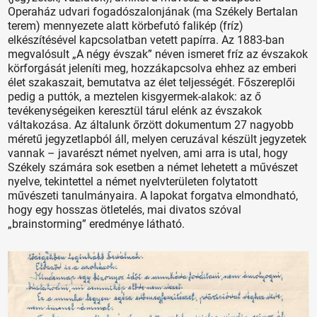
Operaház udvari fogadószalonjának (ma Székely Bertalan
terem) mennyezete alatt körbefutó falikép (fríz)
elkészítésével kapcsolatban vetett papírra. Az 1883-ban
megvalósult „A négy évszak” néven ismeret fríz az évszakok
körforgását jeleníti meg, hozzákapcsolva ehhez az emberi
élet szakaszait, bemutatva az élet teljességét. Főszereplői
pedig a puttók, a meztelen kisgyermek-alakok: az ő
tevékenységeiken keresztül tárul elénk az évszakok
váltakozása. Az általunk őrzött dokumentum 27 nagyobb
méretű jegyzetlapból áll, melyen ceruzával készült jegyzetek
vannak – javarészt német nyelven, ami arra is utal, hogy
Székely számára sok esetben a német lehetett a művészet
nyelve, tekintettel a német nyelvterületen folytatott
művészeti tanulmányaira. A lapokat forgatva elmondható,
hogy egy hosszas ötletelés, mai divatos szóval
„brainstorming” eredménye látható.