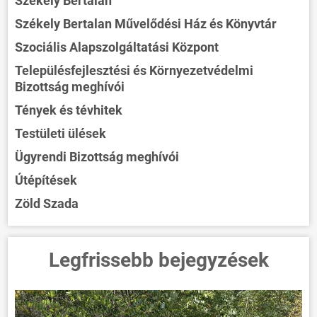
Székely Bertalan
Székely Bertalan Művelődési Ház és Könyvtár
Szociális Alapszolgáltatási Központ
Településfejlesztési és Környezetvédelmi
Bizottság meghívói
Tények és tévhitek
Testületi ülések
Ügyrendi Bizottság meghívói
Útépítések
Zöld Szada
ÖNKORMÁNYZAT
Legfrissebb bejegyzések
ÜGYINTÉZÉS
KÖZÖSSÉG