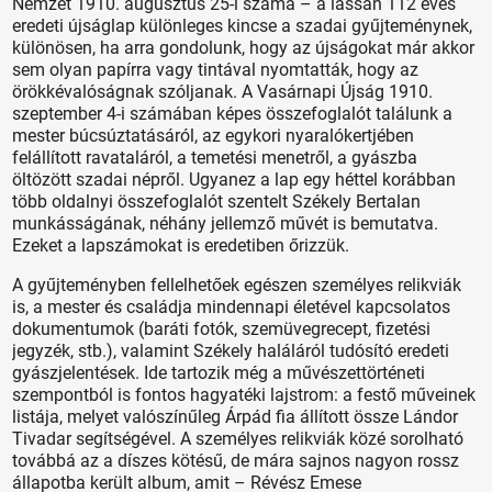
Nemzet 1910. augusztus 25-i száma – a lassan 112 éves
eredeti újságlap különleges kincse a szadai gyűjteménynek,
különösen, ha arra gondolunk, hogy az újságokat már akkor
sem olyan papírra vagy tintával nyomtatták, hogy az
örökkévalóságnak szóljanak. A Vasárnapi Újság 1910.
szeptember 4-i számában képes összefoglalót találunk a
mester búcsúztatásáról, az egykori nyaralókertjében
felállított ravataláról, a temetési menetről, a gyászba
öltözött szadai népről. Ugyanez a lap egy héttel korábban
több oldalnyi összefoglalót szentelt Székely Bertalan
munkásságának, néhány jellemző művét is bemutatva.
Ezeket a lapszámokat is eredetiben őrizzük.
A gyűjteményben fellelhetőek egészen személyes relikviák
is, a mester és családja mindennapi életével kapcsolatos
dokumentumok (baráti fotók, szemüvegrecept, fizetési
jegyzék, stb.), valamint Székely haláláról tudósító eredeti
gyászjelentések. Ide tartozik még a művészettörténeti
szempontból is fontos hagyatéki lajstrom: a festő műveinek
listája, melyet valószínűleg Árpád fia állított össze Lándor
Tivadar segítségével. A személyes relikviák közé sorolható
továbbá az a díszes kötésű, de mára sajnos nagyon rossz
állapotba került album, amit – Révész Emese