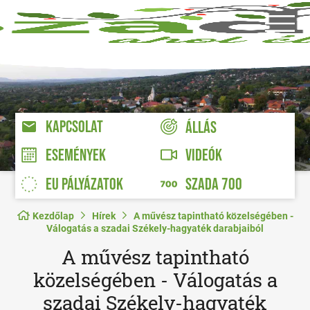
KAPCSOLAT
ÁLLÁS
VIDEÓK
ESEMÉNYEK
EU PÁLYÁZATOK
SZADA 700
Kezdőlap
Hírek
A művész tapintható közelségében -
Válogatás a szadai Székely-hagyaték darabjaiból
A művész tapintható
közelségében - Válogatás a
szadai Székely-hagyaték