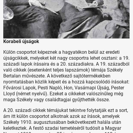
Korabeli újságok
Külön csoportot képeznek a hagyatékon belül az eredeti
újságcikkek, melyeket két nagy csoportra lehet osztani: a 19.
századi lapok írásaira és a 20. századiakra. A 19. századból
való cikkek (esetenként teljes lapszámok) témája Székely
Bertalan művészete. A következő sajtótermékekben
nyomtatásban közlik képeit és a hozzá kapcsolódó írásokat:
Fővárosi Lapok, Pesti Napló, Hon, Vasárnapi Újság, Pester
Lloyd (német nyelvű). Ezeket a cikkeket valószínűleg még
maga Székely vagy családtagjai gyűjthették össze.
A 20. századi cikkek témájukat tekintve folytatják ezt a sort,
ám itt külön csoportot alkotnak azok az írások, amelyek
Székely 1910. augusztusában bekövetkezett halála után
keletkeztek. A festő szadai temetéséről tudósít a Magyar