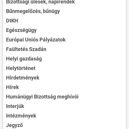
Bizottsági ülések, napirendek
Bűnmegelőzés, bűnügy
DtKH
Egészségügy
Európai Uniós Pályázatok
Faültetés Szadán
Helyi gazdaság
Helytörténet
Hirdetmények
Hírek
Humánügyi Bizottság meghívói
Interjúk
Intézmények
Jegyző