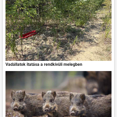
HÍREK
VÁLASZTÁSOK
Vadállatok itatása a rendkívüli melegben