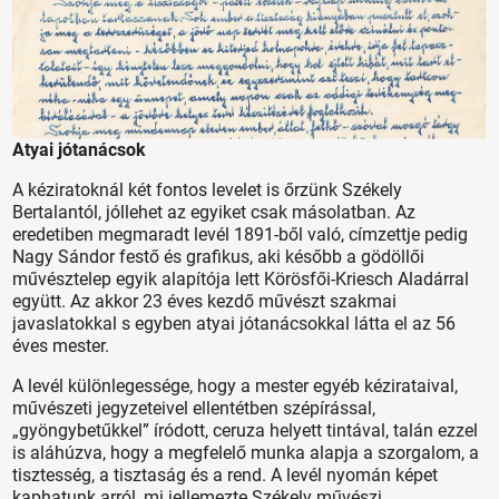
Atyai jótanácsok
A kéziratoknál két fontos levelet is őrzünk Székely
Bertalantól, jóllehet az egyiket csak másolatban. Az
eredetiben megmaradt levél 1891-ből való, címzettje pedig
Nagy Sándor festő és grafikus, aki később a gödöllői
művésztelep egyik alapítója lett Körösfői-Kriesch Aladárral
együtt. Az akkor 23 éves kezdő művészt szakmai
javaslatokkal s egyben atyai jótanácsokkal látta el az 56
éves mester.
A levél különlegessége, hogy a mester egyéb kézirataival,
művészeti jegyzeteivel ellentétben szépírással,
„gyöngybetűkkel” íródott, ceruza helyett tintával, talán ezzel
is aláhúzva, hogy a megfelelő munka alapja a szorgalom, a
tisztesség, a tisztaság és a rend. A levél nyomán képet
kaphatunk arról, mi jellemezte Székely művészi