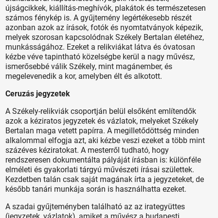
újságcikkek, kiállítás-meghívók, plakátok és természetesen
számos fénykép is. A gyűjtemény legértékesebb részét
azonban azok az írások, fotók és nyomtatványok képezik,
melyek szorosan kapcsolódnak Székely Bertalan életéhez,
munkásságához. Ezeket a relikviákat látva és óvatosan
kézbe véve tapintható közelségbe kerül a nagy művész,
ismerősebbé válik Székely, mint magánember, és
megelevenedik a kor, amelyben élt és alkotott.
Ceruzás jegyzetek
A Székely-relikviák csoportján belül elsőként említendők
azok a kéziratos jegyzetek és vázlatok, melyeket Székely
Bertalan maga vetett papírra. A megilletődöttség minden
alkalommal elfogja azt, aki kézbe veszi ezeket a több mint
százéves kéziratokat. A mesterről tudható, hogy
rendszeresen dokumentálta pályáját írásban is: különféle
elméleti és gyakorlati tárgyú művészeti írásai születtek.
Kezdetben talán csak saját magának írta a jegyzeteket, de
később tanári munkája során is használhatta ezeket.
A szadai gyűjteményben található az az irategyüttes
(jegyzetek, vázlatok), amiket a művész a budapesti