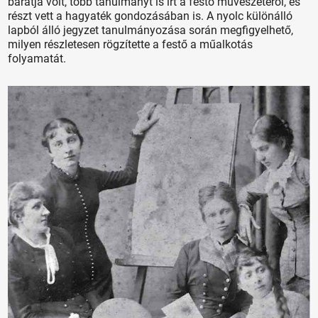
barátja volt, több tanulmányt is írt a festő művészetéről, és
részt vett a hagyaték gondozásában is. A nyolc különálló
lapból álló jegyzet tanulmányozása során megfigyelhető,
milyen részletesen rögzítette a festő a műalkotás
folyamatát.