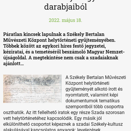
darabjaiból
2022. május 18.
Páratlan kincsek lapulnak a Székely Bertalan
Művészeti Központ helytörténeti gyűjteményében.
Többek között az egykori híres festő jegyzetei,
kéziratai, és a temetéséről beszámoló Magyar Nemzet-
újságoldal. A megtekintése nem csak a szadaiaknak
ajánlott…
A Székely Bertalan Művészeti
Központ helytörténeti
gyűjteményét alkotó írott és
nyomtatott, valamint képi
dokumentumok tematikus
szempontból több csoportra
oszthatók. Az itt fellelhető iratok egy része Szada szorosan
vett helytörténetéhez kapcsolódik. Egy másik jól
elkülöníthető csoportot képeznek a szadai Székely-kultusz
alakulásával kapcsolatos anyagok: levelezések,