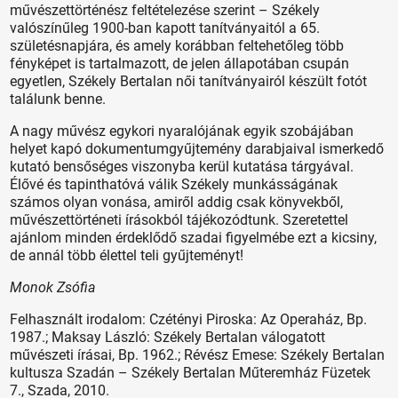
művészettörténész feltételezése szerint – Székely
valószínűleg 1900-ban kapott tanítványaitól a 65.
születésnapjára, és amely korábban feltehetőleg több
fényképet is tartalmazott, de jelen állapotában csupán
egyetlen, Székely Bertalan női tanítványairól készült fotót
találunk benne.
A nagy művész egykori nyaralójának egyik szobájában
helyet kapó dokumentumgyűjtemény darabjaival ismerkedő
kutató bensőséges viszonyba kerül kutatása tárgyával.
Élővé és tapinthatóvá válik Székely munkásságának
számos olyan vonása, amiről addig csak könyvekből,
művészettörténeti írásokból tájékozódtunk. Szeretettel
ajánlom minden érdeklődő szadai figyelmébe ezt a kicsiny,
de annál több élettel teli gyűjteményt!
Monok Zsófia
Felhasznált irodalom: Czétényi Piroska: Az Operaház, Bp.
1987.; Maksay László: Székely Bertalan válogatott
művészeti írásai, Bp. 1962.; Révész Emese: Székely Bertalan
kultusza Szadán – Székely Bertalan Műteremház Füzetek
7., Szada, 2010.