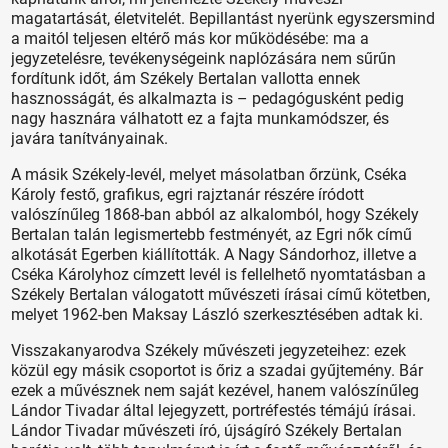
magatartását, életvitelét. Bepillantást nyerünk egyszersmind
a maitól teljesen eltérő más kor működésébe: ma a
jegyzetelésre, tevékenységeink naplózására nem sűrűn
fordítunk időt, ám Székely Bertalan vallotta ennek
hasznosságát, és alkalmazta is – pedagógusként pedig
nagy hasznára válhatott ez a fajta munkamódszer, és
javára tanítványainak.
A másik Székely-levél, melyet másolatban őrzünk, Cséka
Károly festő, grafikus, egri rajztanár részére íródott
valószínűleg 1868-ban abból az alkalomból, hogy Székely
Bertalan talán legismertebb festményét, az Egri nők című
alkotását Egerben kiállították. A Nagy Sándorhoz, illetve a
Cséka Károlyhoz címzett levél is fellelhető nyomtatásban a
Székely Bertalan válogatott művészeti írásai című kötetben,
melyet 1962-ben Maksay László szerkesztésében adtak ki.
Visszakanyarodva Székely művészeti jegyzeteihez: ezek
közül egy másik csoportot is őriz a szadai gyűjtemény. Bár
ezek a művésznek nem saját kezével, hanem valószínűleg
Lándor Tivadar által lejegyzett, portréfestés témájú írásai.
Lándor Tivadar művészeti író, újságíró Székely Bertalan