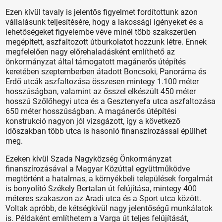
Ezen kívül tavaly is jelentős figyelmet fordítottunk azon
vállalásunk teljesítésére, hogy a lakossági igényeket és a
lehetőségeket figyelembe véve minél több szakszerűen
megépített, aszfaltozott útburkolatot hozzunk létre. Ennek
megfelelően nagy előrehaladásként említhető az
önkormányzat által támogatott magánerős útépítés
keretében szeptemberben átadott Boncsoki, Panoráma és
Erdő utcák aszfaltozása összesen mintegy 1.100 méter
hosszúságban, valamint az ősszel elkészült 450 méter
hosszú Szőlőhegyi utca és a Gesztenyefa utca aszfaltozása
650 méter hosszúságban. A magánerős útépítési
konstrukció nagyon jól vizsgázott, így a következő
időszakban több utca is hasonló finanszírozással épülhet
meg.
Ezeken kívül Szada Nagyközség Önkormányzat
finanszírozásával a Magyar Közúttal együttműködve
megtörtént a hatalmas, a környékbeli települések forgalmát
is bonyolító Székely Bertalan út felújítása, mintegy 400
méteres szakaszon az Aradi utca és a Sport utca között.
Voltak apróbb, de kétségkívül nagy jelentőségű munkálatok
is. Példaként említhetem a Varga út teljes felújítását,