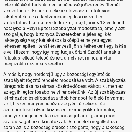
településként tartsuk meg, a népességnövekedés ütemét
visszafogjuk. Ennek érdekében tavasszal a falusias
lakóterületen és a kertvárosias építési övezetben
változtatási tilalmat rendeltünk el, majd június 12-én lépett
hatályba a Helyi Építési Szabályzat módosítása, amely azt
szolgálja, hogy bizonyos övezetekben a jelenlegi két
lakóegység vagy kétlakásos lakóépület helyett egyet
lehessen építeni, tehát érvényesüljön a telkenként egy lakás
elve. Hiszem, hogy így meg tudjuk őrizni Szadát annak a
falusias jellegű településnek, amelynek mindannyian
megszoktuk és megszerettük.
A másik, nagy horderejű ügy a közösségi együttélés
szabályait rögzítő rendelet módosítása volt. A szabályozás
újragondolása hatalmas közérdeklődést váltott ki, mert ez
az egyik legfontosabb helyi rendeletünk. Az új szabályozás
létrehozása és elfogadása több hónapot felölelő folyamat
volt, hiszen nagyon nehéz az egyéni érdekeket és
szempontokat olyan közösségi szabályokká formálni,
amelyek megengedik a szabadságot addig, amíg más
szabadságát nem korlátozzák. A rendelet megalkotása
során az is a közösség érdekeit szolgálta, hogy a lakosság