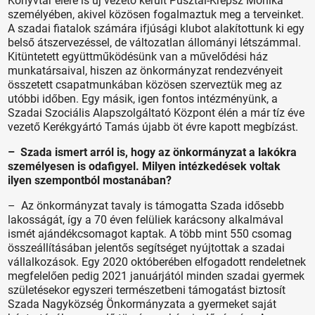
Könyvtár élére is új vezető került Pusztai-Krepsz Mónika
személyében, akivel közösen fogalmaztuk meg a terveinket.
A szadai fiatalok számára ifjúsági klubot alakítottunk ki egy
belső átszervezéssel, de változatlan állományi létszámmal.
Kitüntetett együttműködésünk van a művelődési ház
munkatársaival, hiszen az önkormányzat rendezvényeit
összetett csapatmunkában közösen szerveztük meg az
utóbbi időben. Egy másik, igen fontos intézményünk, a
Szadai Szociális Alapszolgáltató Központ élén a már tíz éve
vezető Kerékgyártó Tamás újabb öt évre kapott megbízást.
– Szada ismert arról is, hogy az önkormányzat a lakókra
személyesen is odafigyel. Milyen intézkedések voltak
ilyen szempontból mostanában?
– Az önkormányzat tavaly is támogatta Szada idősebb
lakosságát, így a 70 éven felüliek karácsony alkalmával
ismét ajándékcsomagot kaptak. A több mint 550 csomag
összeállításában jelentős segítséget nyújtottak a szadai
vállalkozások. Egy 2020 októberében elfogadott rendeletnek
megfelelően pedig 2021 januárjától minden szadai gyermek
születésekor egyszeri természetbeni támogatást biztosít
Szada Nagyközség Önkormányzata a gyermeket saját