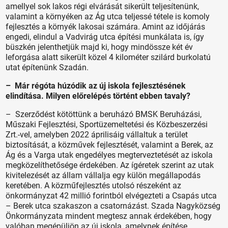
amellyel sok lakos régi elvárását sikerült teljesítenünk,
valamint a környéken az Ág utca teljessé tétele is komoly
fejlesztés a környék lakosai számára. Amint az időjárás
engedi, elindul a Vadvirág utca építési munkálata is, így
büszkén jelenthetjük majd ki, hogy mindössze két év
leforgása alatt sikerült közel 4 kilométer szilárd burkolatú
utat építenünk Szadán.
– Már régóta húzódik az új iskola fejlesztésének
elindítása. Milyen előrelépés történt ebben tavaly?
– Szerződést kötöttünk a beruházó BMSK Beruházási,
Műszaki Fejlesztési, Sportüzemeltetési és Közbeszerzési
Zrt.-vel, amelyben 2022 áprilisáig vállaltuk a terület
biztosítását, a közművek fejlesztését, valamint a Berek, az
Ág és a Varga utak engedélyes megterveztetését az iskola
megközelíthetősége érdekében. Az ígéretek szerint az utak
kivitelezését az állam vállalja egy külön megállapodás
keretében. A közműfejlesztés utolsó részeként az
önkormányzat 42 millió forintból elvégezteti a Csapás utca
– Berek utca szakaszon a csatornázást. Szada Nagyközség
Önkormányzata mindent megtesz annak érdekében, hogy
valóban megépüljön az új iskola, amelynek építése