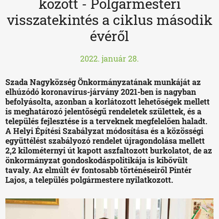
között - Polgármesteri
visszatekintés a ciklus második
évéről
2022. január 28.
Szada Nagyközség Önkormányzatának munkáját az
elhúzódó koronavírus-járvány 2021-ben is nagyban
befolyásolta, azonban a korlátozott lehetőségek mellett
is meghatározó jelentőségű rendeletek születtek, és a
település fejlesztése is a terveknek megfelelően haladt.
A Helyi Építési Szabályzat módosítása és a közösségi
együttélést szabályozó rendelet újragondolása mellett
2,2 kilométernyi út kapott aszfaltozott burkolatot, de az
önkormányzat gondoskodáspolitikája is kibővült
tavaly. Az elmúlt év fontosabb történéseiről Pintér
Lajos, a település polgármestere nyilatkozott.