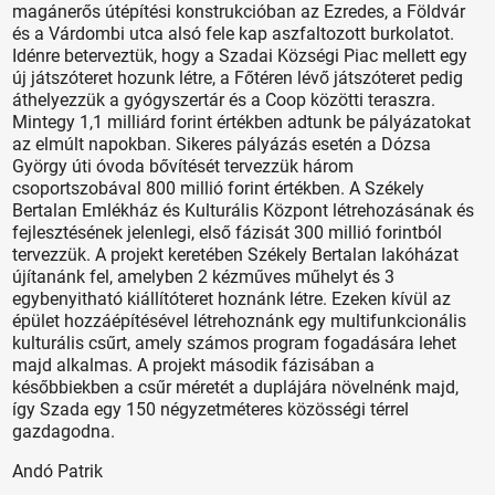
magánerős útépítési konstrukcióban az Ezredes, a Földvár
és a Várdombi utca alsó fele kap aszfaltozott burkolatot.
Idénre beterveztük, hogy a Szadai Községi Piac mellett egy
új játszóteret hozunk létre, a Főtéren lévő játszóteret pedig
áthelyezzük a gyógyszertár és a Coop közötti teraszra.
Mintegy 1,1 milliárd forint értékben adtunk be pályázatokat
az elmúlt napokban. Sikeres pályázás esetén a Dózsa
György úti óvoda bővítését tervezzük három
csoportszobával 800 millió forint értékben. A Székely
Bertalan Emlékház és Kulturális Központ létrehozásának és
fejlesztésének jelenlegi, első fázisát 300 millió forintból
tervezzük. A projekt keretében Székely Bertalan lakóházat
újítanánk fel, amelyben 2 kézműves műhelyt és 3
egybenyitható kiállítóteret hoznánk létre. Ezeken kívül az
épület hozzáépítésével létrehoznánk egy multifunkcionális
kulturális csűrt, amely számos program fogadására lehet
majd alkalmas. A projekt második fázisában a
későbbiekben a csűr méretét a duplájára növelnénk majd,
így Szada egy 150 négyzetméteres közösségi térrel
gazdagodna.
Andó Patrik