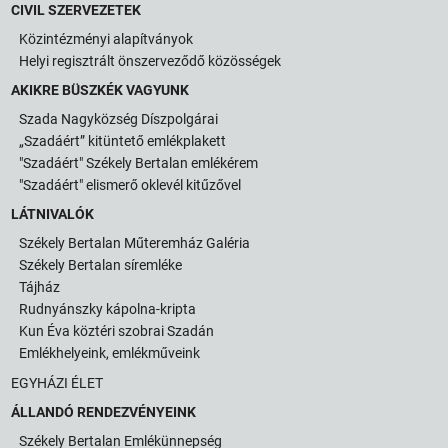
CIVIL SZERVEZETEK
Közintézményi alapítványok
Helyi regisztrált önszerveződő közösségek
AKIKRE BÜSZKÉK VAGYUNK
Szada Nagyközség Díszpolgárai
„Szadáért” kitüntető emlékplakett
"Szadáért" Székely Bertalan emlékérem
"Szadáért" elismerő oklevél kitűzővel
LÁTNIVALÓK
Székely Bertalan Műteremház Galéria
Székely Bertalan síremléke
Tájház
Rudnyánszky kápolna-kripta
Kun Éva köztéri szobrai Szadán
Emlékhelyeink, emlékműveink
EGYHÁZI ÉLET
ÁLLANDÓ RENDEZVÉNYEINK
Székely Bertalan Emlékünnepség