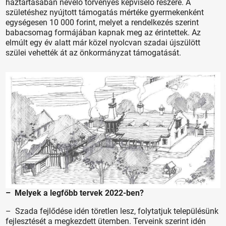
háztartásában nevelő törvényes képviselő részére. A
születéshez nyújtott támogatás mértéke gyermekenként
egységesen 10 000 forint, melyet a rendelkezés szerint
babacsomag formájában kapnak meg az érintettek. Az
elmúlt egy év alatt már közel nyolcvan szadai újszülött
szülei vehették át az önkormányzat támogatását.
– Melyek a legfőbb tervek 2022-ben?
– Szada fejlődése idén töretlen lesz, folytatjuk településünk
fejlesztését a megkezdett ütemben. Terveink szerint idén