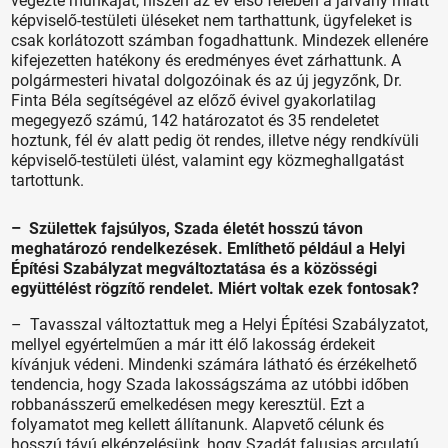
végezte munkáját, hiszen az év első felében a járvány miatt
képviselő-testületi üléseket nem tarthattunk, ügyfeleket is
csak korlátozott számban fogadhattunk. Mindezek ellenére
kifejezetten hatékony és eredményes évet zárhattunk. A
polgármesteri hivatal dolgozóinak és az új jegyzőnk, Dr.
Finta Béla segítségével az előző évivel gyakorlatilag
megegyező számú, 142 határozatot és 35 rendeletet
hoztunk, fél év alatt pedig öt rendes, illetve négy rendkívüli
képviselő-testületi ülést, valamint egy közmeghallgatást
tartottunk.
– Születtek fajsúlyos, Szada életét hosszú távon
meghatározó rendelkezések. Említhető például a Helyi
Építési Szabályzat megváltoztatása és a közösségi
együttélést rögzítő rendelet. Miért voltak ezek fontosak?
– Tavasszal változtattuk meg a Helyi Építési Szabályzatot,
mellyel egyértelműen a már itt élő lakosság érdekeit
kívánjuk védeni. Mindenki számára látható és érzékelhető
tendencia, hogy Szada lakosságszáma az utóbbi időben
robbanásszerű emelkedésen megy keresztül. Ezt a
folyamatot meg kellett állítanunk. Alapvető célunk és
hosszú távú elképzelésünk, hogy Szadát falusias arculatú