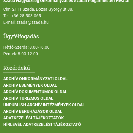
Szada Nagyközség Önkormányzat és Szadai Polgármesteri Hivatal
Cím: 2111 Szada, Dózsa György út 88.
Tel.:
+36-28-503-065
E-mail:
szada@szada.hu
Ügyfélfogadás
Hétfő-Szerda: 8.00-16.00
Péntek: 8.00-12.00
Közérdekű
ARCHÍV ÖNKORMÁNYZATI OLDAL
ARCHÍV ESEMÉNYEK OLDAL
ARCHÍV DOKUMENTUMOK OLDAL
ARCHÍV TURIZMUS OLDAL
UNPUBLISH ARCHÍV INTÉZMÉNYEK OLDAL
ARCHÍV BERUHÁZÁSOK OLDAL
ADATKEZELÉSI TÁJÉKOZTATÓK
HÍRLEVÉL ADATKEZELÉSI TÁJÉKOZTATÓ