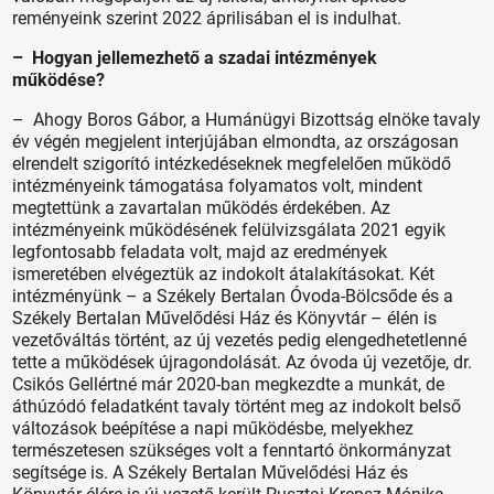
reményeink szerint 2022 áprilisában el is indulhat.
– Hogyan jellemezhető a szadai intézmények
működése?
– Ahogy Boros Gábor, a Humánügyi Bizottság elnöke tavaly
év végén megjelent interjújában elmondta, az országosan
elrendelt szigorító intézkedéseknek megfelelően működő
intézményeink támogatása folyamatos volt, mindent
megtettünk a zavartalan működés érdekében. Az
intézményeink működésének felülvizsgálata 2021 egyik
legfontosabb feladata volt, majd az eredmények
ismeretében elvégeztük az indokolt átalakításokat. Két
intézményünk – a Székely Bertalan Óvoda-Bölcsőde és a
Székely Bertalan Művelődési Ház és Könyvtár – élén is
vezetőváltás történt, az új vezetés pedig elengedhetetlenné
tette a működések újragondolását. Az óvoda új vezetője, dr.
Csikós Gellértné már 2020-ban megkezdte a munkát, de
áthúzódó feladatként tavaly történt meg az indokolt belső
változások beépítése a napi működésbe, melyekhez
természetesen szükséges volt a fenntartó önkormányzat
segítsége is. A Székely Bertalan Művelődési Ház és