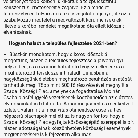
véleményét több körben is kikértük a településszintű
konszenzus lehetőségeit vizsgálva. Ez a rendelet
természetesen folyamatos felülvizsgálatot igényel, de az új
szabályozás megfelel a megváltozott körülményeknek,
illetve a korábbi rendelet megalkotása óta eltelt időszak
elvárásainak.
– Hogyan haladt a település fejlesztése 2021-ben?
– Büszkén mondhatom, hogy sikeres időszak áll
mögöttünk, hiszen a település fejlesztése a járványügyi
helyzetben, és a számos hátráltató tényező ellenére is a
meghatározott tervek szerint haladt. Júliusban a
nagyközségünk életében meghatározó beruházás avatását
tarthattuk meg. Több mint 500 fő részvételével megnyílt a
Szadai Községi Piac, amelynek a fogadtatása Molnár
Csaba piacfelügyelő vezetésének köszönhetően az előzetes
elvárásainkat is felülmúlta. A már megismert és megkedvelt
üzletek, valamint a megnyitás óta rendszeressé vált és
népszerű piacnapok mellett az is nagyon fontos, hogy a
Szadai Községi Piac egyfajta közösségépítő szereppel is bír,
hiszen adottságainak köszönhetően közösségi események
megrendezésére is kifejezetten alkalmas.