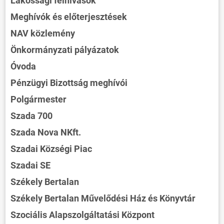
Lakossági felhívások
Meghívók és előterjesztések
NAV közlemény
Önkormányzati pályázatok
Óvoda
Pénzügyi Bizottság meghívói
Polgármester
Szada 700
Szada Nova NKft.
Szadai Községi Piac
ÖNKORMÁNYZAT
Szadai SE
ÜGYINTÉZÉS
Székely Bertalan
KÖZÖSSÉG
Székely Bertalan Művelődési Ház és Könyvtár
HÍREK
Szociális Alapszolgáltatási Központ