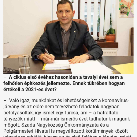
– A ciklus első évéhez hasonlóan a tavalyi évet sem a
felhőtlen építkezés jellemezte. Ennek tükrében hogyan
értékeli a 2021-es évet?
– Való igaz, munkánkat és lehetőségeinket a koronavírus-
járvány és az előre nem tervezhető feladatok nagyban
befolyásolták, így ismét egy furcsa, ám – a hátráltató
tényezők miatt – már-már ismerős évet tudhatunk magunk
mögött. Szada Nagyközség Önkormányzata és a
Polgármesteri Hivatal is megváltozott körülmények között