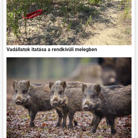
Vadállatok itatása a rendkívüli melegben