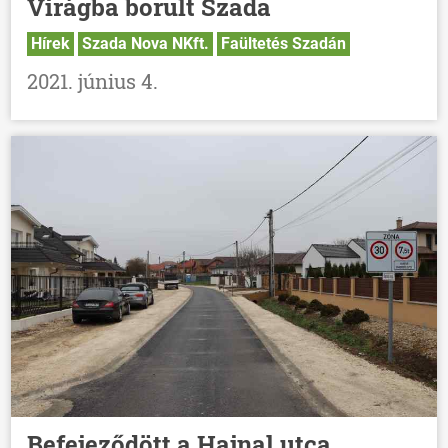
Virágba borult Szada
Hírek
Szada Nova NKft.
Faültetés Szadán
2021. június 4.
Befejeződött a Hajnal utca