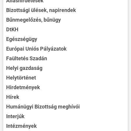
Álláshirdetések
Bizottsági ülések, napirendek
Bűnmegelőzés, bűnügy
DtKH
Egészségügy
Európai Uniós Pályázatok
Faültetés Szadán
Helyi gazdaság
Helytörténet
Hirdetmények
Hírek
Humánügyi Bizottság meghívói
ÖNKORMÁNYZAT
Interjúk
ÜGYINTÉZÉS
Intézmények
KÖZÖSSÉG