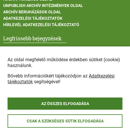
UNPUBLISH ARCHÍV INTÉZMÉNYEK OLDAL
ARCHÍV BERUHÁZÁSOK OLDAL
ADATKEZELÉSI TÁJÉKOZTATÓK
HÍRLEVÉL ADATKEZELÉSI TÁJÉKOZTATÓ
Legfrissebb bejegyzések
Vadállatok itatása a rendkívüli melegben
Az oldal megfelelő működése érdekben sütiket (cookie)
használunk.
Bővebb információkért tájékozódjon az
Adatkezelési
Afrikai sertéspestis - kérések a lakosság felé
tájékoztatók
segítségével!
AZ ÖSSZES ELFOGADÁSA
COPYRIGHT © 2025 - Szada Nagyközség Önkormányzat - Minden
CSAK A SZÜKSÉGES SÜTIK ELFOGADÁSA
jog fenntartva