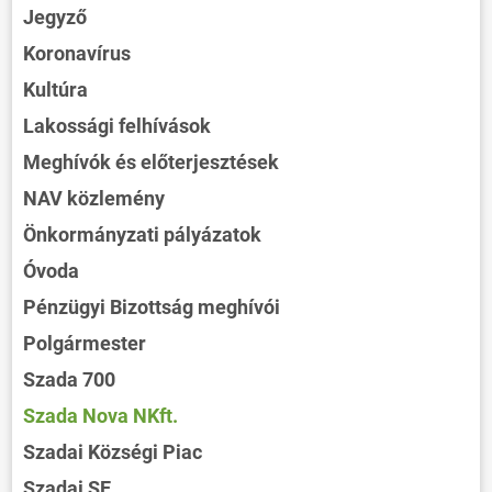
Jegyző
HÍREK
Koronavírus
VÁLASZTÁSOK
Kultúra
Lakossági felhívások
Meghívók és előterjesztések
NAV közlemény
Önkormányzati pályázatok
Óvoda
Pénzügyi Bizottság meghívói
Polgármester
Szada 700
Szada Nova NKft.
Szadai Községi Piac
Szadai SE