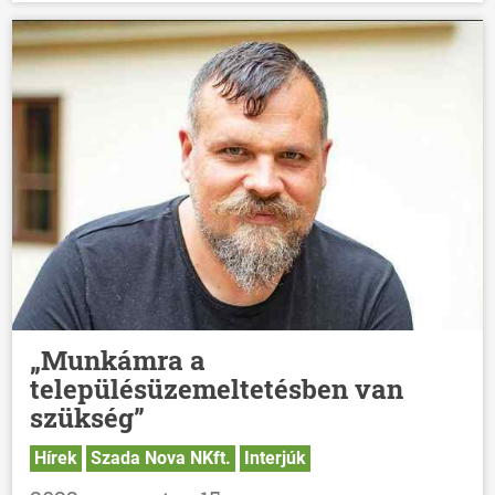
„Munkámra a
településüzemeltetésben van
szükség”
Hírek
Szada Nova NKft.
Interjúk