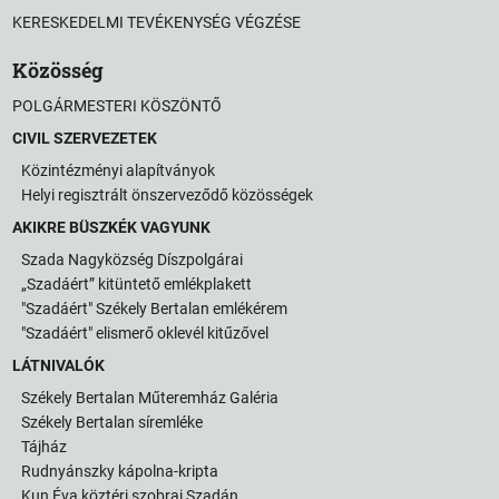
KERESKEDELMI TEVÉKENYSÉG VÉGZÉSE
Közösség
POLGÁRMESTERI KÖSZÖNTŐ
CIVIL SZERVEZETEK
Közintézményi alapítványok
Helyi regisztrált önszerveződő közösségek
AKIKRE BÜSZKÉK VAGYUNK
Szada Nagyközség Díszpolgárai
„Szadáért” kitüntető emlékplakett
"Szadáért" Székely Bertalan emlékérem
"Szadáért" elismerő oklevél kitűzővel
LÁTNIVALÓK
Székely Bertalan Műteremház Galéria
Székely Bertalan síremléke
Tájház
Rudnyánszky kápolna-kripta
Kun Éva köztéri szobrai Szadán