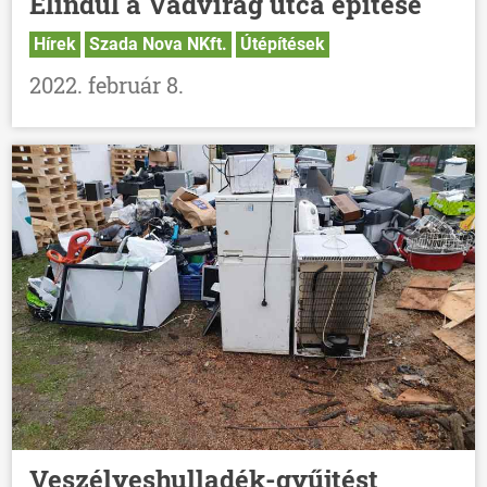
Elindul a Vadvirág utca építése
Hírek
Szada Nova NKft.
Útépítések
2022. február 8.
Veszélyeshulladék-gyűjtést