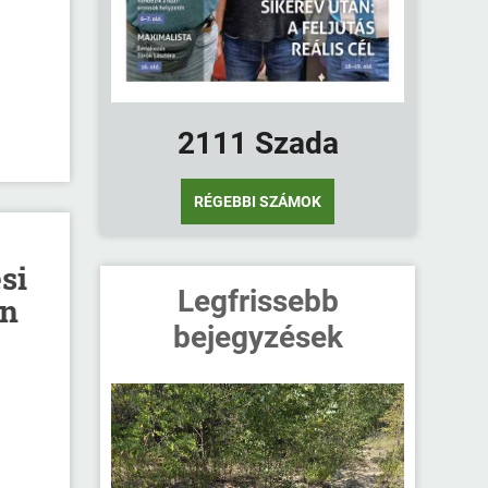
2111 Szada
RÉGEBBI SZÁMOK
si
Legfrissebb
on
bejegyzések