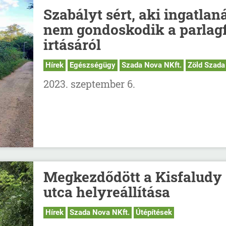
Szabályt sért, aki ingatlan
nem gondoskodik a parlag
irtásáról
Hírek
Egészségügy
Szada Nova NKft.
Zöld Szada
2023. szeptember 6.
Megkezdődött a Kisfaludy
utca helyreállítása
Hírek
Szada Nova NKft.
Útépítések