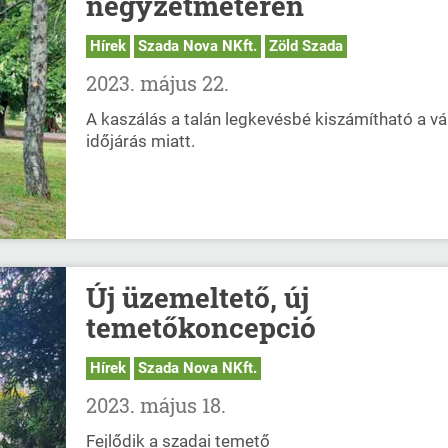
négyzetméteren
Hírek
Szada Nova NKft.
Zöld Szada
2023. május 22.
A kaszálás a talán legkevésbé kiszámítható a vá
időjárás miatt.
Új üzemeltető, új
temetőkoncepció
Hírek
Szada Nova NKft.
2023. május 18.
Fejlődik a szadai temető