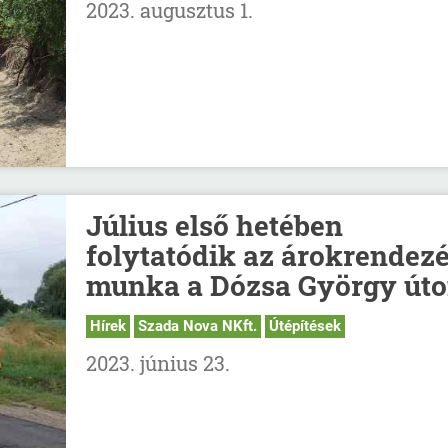
2023. augusztus 1.
Július első hetében
folytatódik az árokrendezé
munka a Dózsa György út
Hírek
Szada Nova NKft.
Útépítések
2023. június 23.