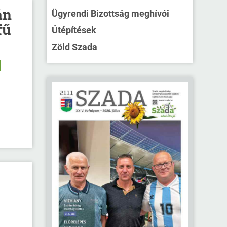
án
Ügyrendi Bizottság meghívói
fű
Útépítések
Zöld Szada