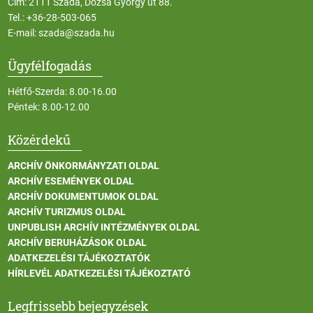
Cím: 2111 Szada, Dózsa György út 88.
Tel.:
+36-28-503-065
E-mail:
szada@szada.hu
Ügyfélfogadás
Hétfő-Szerda: 8.00-16.00
Péntek: 8.00-12.00
Közérdekű
ARCHÍV ÖNKORMÁNYZATI OLDAL
ARCHÍV ESEMÉNYEK OLDAL
ARCHÍV DOKUMENTUMOK OLDAL
ARCHÍV TURIZMUS OLDAL
UNPUBLISH ARCHÍV INTÉZMÉNYEK OLDAL
ARCHÍV BERUHÁZÁSOK OLDAL
ADATKEZELÉSI TÁJÉKOZTATÓK
HÍRLEVÉL ADATKEZELÉSI TÁJÉKOZTATÓ
Legfrissebb bejegyzések