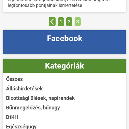
legfontosabb pontjainak ismertetése
1
2
3
Facebook
Kategóriák
Összes
Álláshirdetések
Bizottsági ülések, napirendek
Bűnmegelőzés, bűnügy
DtKH
Egészségügy