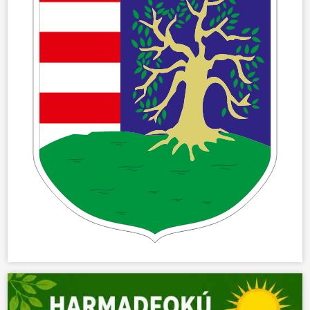
ÖNKORMÁNYZAT
ÜGYINTÉZÉS
KÖZÖSSÉG
HÍREK
VÁLASZTÁSOK