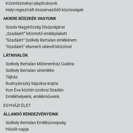
Közintézményi alapítványok
Helyi regisztrált önszerveződő közösségek
AKIKRE BÜSZKÉK VAGYUNK
Szada Nagyközség Díszpolgárai
„Szadáért” kitüntető emlékplakett
"Szadáért" Székely Bertalan emlékérem
"Szadáért" elismerő oklevél kitűzővel
LÁTNIVALÓK
Székely Bertalan Műteremház Galéria
Székely Bertalan síremléke
Tájház
Rudnyánszky kápolna-kripta
Kun Éva köztéri szobrai Szadán
Emlékhelyeink, emlékműveink
EGYHÁZI ÉLET
ÁLLANDÓ RENDEZVÉNYEINK
Székely Bertalan Emlékünnepség
Hősök napja