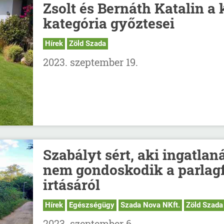
Zsolt és Bernáth Katalin a 
kategória győztesei
Hírek
Zöld Szada
2023. szeptember 19.
Szabályt sért, aki ingatlan
nem gondoskodik a parlag
irtásáról
Hírek
Egészségügy
Szada Nova NKft.
Zöld Szada
2023. szeptember 6.