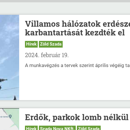
Villamos hálózatok erdésze
karbantartását kezdték el
Hírek
Zöld Szada
2024. február 19.
A munkavégzés a tervek szerint április végéig ta
Erdők, parkok lomb nélkül
Hírek
Szada Nova NKft.
Zöld Szada