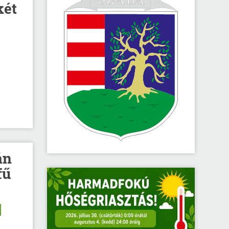
két
án
fű