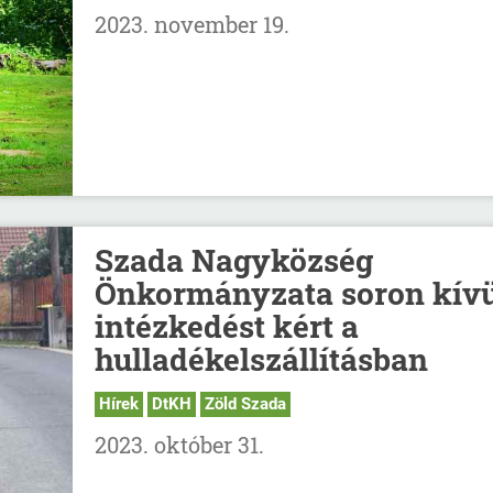
2023. november 19.
Szada Nagyközség
Önkormányzata soron kívü
intézkedést kért a
hulladékelszállításban
Hírek
DtKH
Zöld Szada
2023. október 31.