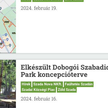
2024. február 19.
Elkészült Dobogói Szabadi
Park koncepcióterve
Hírek
Szada Nova NKft.
Faültetés Szadán
Szadai Községi Piac
Zöld Szada
2024. február 16.