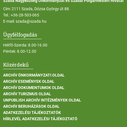
Szada Nagyközség Önkormányzat és Szadai Polgármesteri Hivatal
Cím: 2111 Szada, Dózsa György út 88.
Tel.:
+36-28-503-065
E-mail:
szada@szada.hu
Ügyfélfogadás
Hétfő-Szerda: 8.00-16.00
Péntek: 8.00-12.00
Közérdekű
ARCHÍV ÖNKORMÁNYZATI OLDAL
ARCHÍV ESEMÉNYEK OLDAL
ARCHÍV DOKUMENTUMOK OLDAL
ARCHÍV TURIZMUS OLDAL
UNPUBLISH ARCHÍV INTÉZMÉNYEK OLDAL
ARCHÍV BERUHÁZÁSOK OLDAL
ADATKEZELÉSI TÁJÉKOZTATÓK
HÍRLEVÉL ADATKEZELÉSI TÁJÉKOZTATÓ