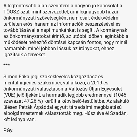
A legfontosabb alap szerintem a nagyon jó kapcsolat a
TÖOSZ-szal, mint szervezettel, ami legnagyobb hazai
önkormányzati szövetségként nem csak érdekvédelmi
területen erős, hanem az információk beszerzésével és
továbbításával a napi munkánkat is segíti. A kormánynak
az önkormányzatokat érintő, az utóbbi időben leginkább a
működését nehezítő döntései kapcsán fontos, hogy minél
hamarabb, minél jobban lássuk az irányokat, ehhez
igazítsuk a terveket.
***
Simon Erika jogi szakokleveles közgazdász és
mentálhigiénés szakember, vállalkozó, a 2019-es
önkormányzati választáson a Változás Útján Egyesület
(VUE) jelöltjeként, a harmadik legjobb eredménnyel (1045
szavazat 47.26 %) került a képviselő-testületbe. Az alakuló
ülésen Petrák Árpáddal együtt társadalmi megbízatású
alpolgármesternek választották meg. Húsz éve él Szadán,
két leánya van.
P.Gy.