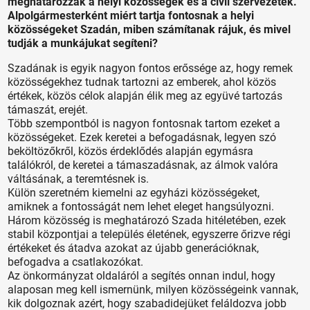
meghatározzák a helyi közösségek és a civil szervezetek.
Alpolgármesterként miért tartja fontosnak a helyi
közösségeket Szadán, miben számítanak rájuk, és mivel
tudják a munkájukat segíteni?
Szadának is egyik nagyon fontos erőssége az, hogy remek
közösségekhez tudnak tartozni az emberek, ahol közös
értékek, közös célok alapján élik meg az együvé tartozás
támaszát, erejét.
Több szempontból is nagyon fontosnak tartom ezeket a
közösségeket. Ezek keretei a befogadásnak, legyen szó
beköltözőkről, közös érdeklődés alapján egymásra
találókról, de keretei a támaszadásnak, az álmok valóra
váltásának, a teremtésnek is.
Külön szeretném kiemelni az egyházi közösségeket,
amiknek a fontosságát nem lehet eleget hangsúlyozni.
Három közösség is meghatározó Szada hitéletében, ezek
stabil központjai a település életének, egyszerre őrizve régi
értékeket és átadva azokat az újabb generációknak,
befogadva a csatlakozókat.
Az önkormányzat oldaláról a segítés onnan indul, hogy
alaposan meg kell ismernünk, milyen közösségeink vannak,
kik dolgoznak azért, hogy szabadidejüket feláldozva jobb