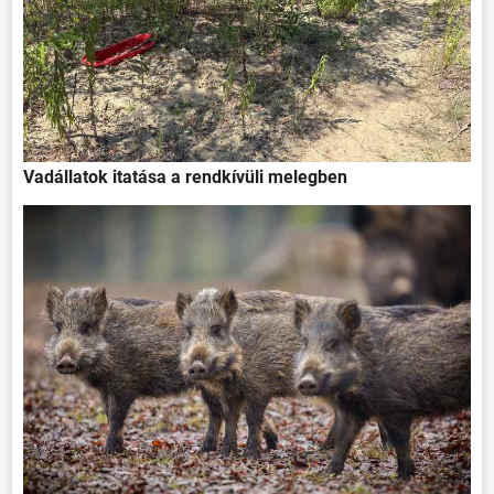
Vadállatok itatása a rendkívüli melegben
ÖNKORMÁNYZAT
ÜGYINTÉZÉS
KÖZÖSSÉG
HÍREK