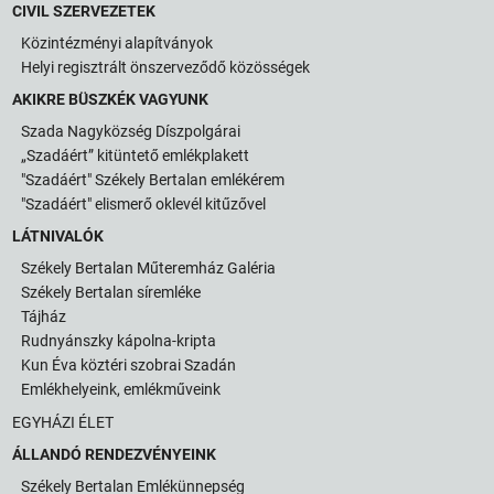
CIVIL SZERVEZETEK
Közintézményi alapítványok
Helyi regisztrált önszerveződő közösségek
AKIKRE BÜSZKÉK VAGYUNK
Szada Nagyközség Díszpolgárai
„Szadáért” kitüntető emlékplakett
"Szadáért" Székely Bertalan emlékérem
"Szadáért" elismerő oklevél kitűzővel
LÁTNIVALÓK
Székely Bertalan Műteremház Galéria
Székely Bertalan síremléke
Tájház
Rudnyánszky kápolna-kripta
Kun Éva köztéri szobrai Szadán
Emlékhelyeink, emlékműveink
EGYHÁZI ÉLET
ÁLLANDÓ RENDEZVÉNYEINK
Székely Bertalan Emlékünnepség