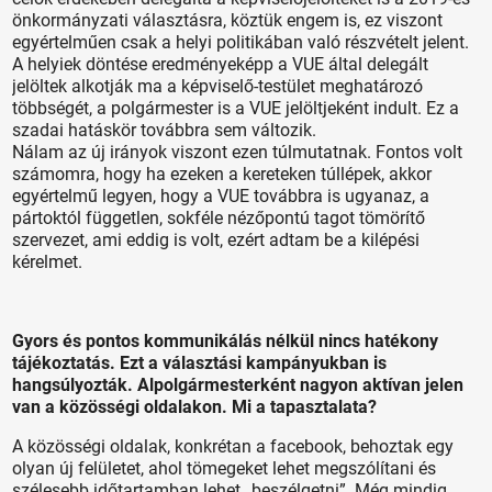
önkormányzati választásra, köztük engem is, ez viszont
egyértelműen csak a helyi politikában való részvételt jelent.
A helyiek döntése eredményeképp a VUE által delegált
jelöltek alkotják ma a képviselő-testület meghatározó
többségét, a polgármester is a VUE jelöltjeként indult. Ez a
szadai hatáskör továbbra sem változik.
Nálam az új irányok viszont ezen túlmutatnak. Fontos volt
számomra, hogy ha ezeken a kereteken túllépek, akkor
egyértelmű legyen, hogy a VUE továbbra is ugyanaz, a
pártoktól független, sokféle nézőpontú tagot tömörítő
szervezet, ami eddig is volt, ezért adtam be a kilépési
kérelmet.
Gyors és pontos kommunikálás nélkül nincs hatékony
tájékoztatás. Ezt a választási kampányukban is
hangsúlyozták. Alpolgármesterként nagyon aktívan jelen
van a közösségi oldalakon. Mi a tapasztalata?
A közösségi oldalak, konkrétan a facebook, behoztak egy
olyan új felületet, ahol tömegeket lehet megszólítani és
szélesebb időtartamban lehet „beszélgetni”. Még mindig