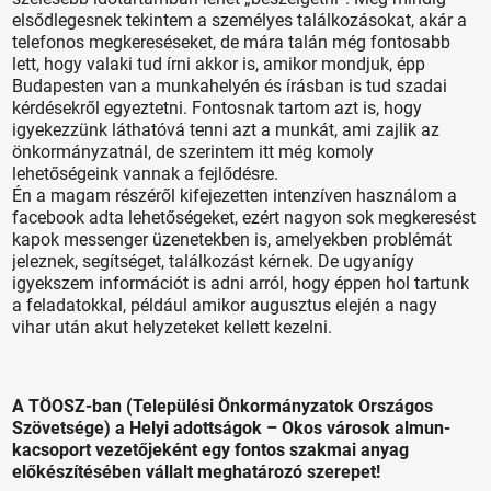
elsődlegesnek tekintem a személyes találkozásokat, akár a
telefonos megkereséseket, de mára talán még fontosabb
lett, hogy valaki tud írni akkor is, amikor mondjuk, épp
Budapesten van a munkahelyén és írásban is tud szadai
kérdésekről egyeztetni. Fontosnak tartom azt is, hogy
igyekezzünk láthatóvá tenni azt a munkát, ami zajlik az
önkormányzatnál, de szerintem itt még komoly
lehetőségeink vannak a fejlődésre.
Én a magam részéről kifejezetten intenzíven használom a
facebook adta lehetőségeket, ezért nagyon sok megkeresést
kapok messenger üzenetekben is, amelyekben problémát
jeleznek, segítséget, találkozást kérnek. De ugyanígy
igyekszem információt is adni arról, hogy éppen hol tartunk
a feladatokkal, például amikor augusztus elején a nagy
vihar után akut helyzeteket kellett kezelni.
A TÖOSZ-ban (Települési Önkormányzatok Országos
Szövetsége) a Helyi adottságok – Okos városok al­mun­
kacsoport vezetőjeként egy fontos szakmai anyag
előkészítésében vállalt meghatározó szerepet!