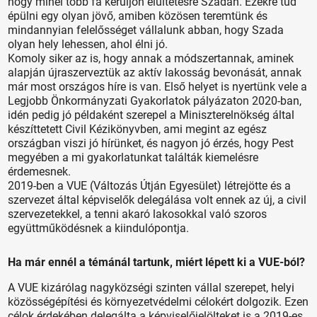
hogy minél több fa kerüljön elültetésre Szadán. Ezekre tud
épülni egy olyan jövő, amiben közösen teremtünk és
mindannyian felelősséget vállalunk abban, hogy Szada
olyan hely lehessen, ahol élni jó.
Komoly siker az is, hogy annak a módszertannak, aminek
alapján újraszerveztük az aktív lakosság bevonását, annak
már most országos híre is van. Első helyet is nyertünk vele a
Legjobb Önkormányzati Gyakorlatok pályázaton 2020-ban,
idén pedig jó példaként szerepel a Miniszterelnökség által
készíttetett Civil Kézikönyvben, ami megint az egész
országban viszi jó hírünket, és nagyon jó érzés, hogy Pest
megyében a mi gyakorlatunkat találták kiemelésre
érdemesnek.
2019-ben a VUE (Változás Útján Egyesület) létrejötte és a
szervezet által képviselők delegálása volt ennek az új, a civil
szervezetekkel, a tenni akaró lakosokkal való szoros
együttműködésnek a kiindulópontja.
Ha már ennél a témánál tartunk, miért lépett ki a VUE-ból?
A VUE kizárólag nagyközségi szinten vállal szerepet, helyi
közösségépítési és környezetvédelmi célokért dolgozik. Ezen
célok érdekében delegálta a képviselőjelölteket is a 2019-es