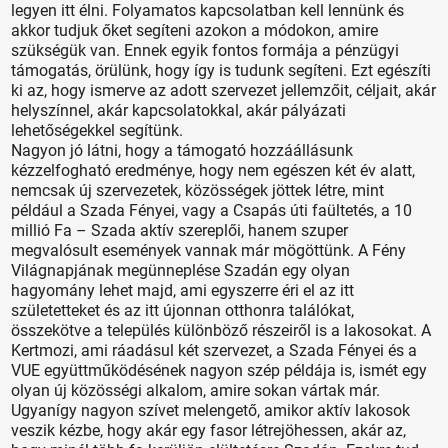
legyen itt élni. Folyamatos kapcsolatban kell lennünk és
akkor tudjuk őket segíteni azokon a módokon, amire
szükségük van. Ennek egyik fontos formája a pénzügyi
támogatás, örülünk, hogy így is tudunk segíteni. Ezt egészíti
ki az, hogy ismerve az adott szervezet jellemzőit, céljait, akár
helyszínnel, akár kapcsolatokkal, akár pályázati
lehetőségekkel segítünk.
Nagyon jó látni, hogy a támogató hozzáállásunk
kézzelfogható eredménye, hogy nem egészen két év alatt,
nemcsak új szervezetek, közösségek jöttek létre, mint
például a Szada Fényei, vagy a Csapás úti faültetés, a 10
millió Fa – Szada aktív szereplői, hanem szuper
megvalósult események vannak már mögöttünk. A Fény
Világnapjának megünneplése Szadán egy olyan
hagyomány lehet majd, ami egyszerre éri el az itt
születetteket és az itt újonnan otthonra találókat,
összekötve a település különböző részeiről is a lakosokat. A
Kertmozi, ami ráadásul két szervezet, a Szada Fényei és a
VUE együttműködésének nagyon szép példája is, ismét egy
olyan új közösségi alkalom, amire sokan vártak már.
Ugyanígy nagyon szívet melengető, amikor aktív lakosok
veszik kézbe, hogy akár egy fasor létrejöhessen, akár az,