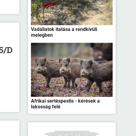
Vadállatok itatása a rendkívüli
melegben
5/D
Afrikai sertéspestis - kérések a
lakosság felé