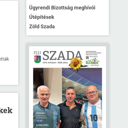
Ügyrendi Bizottság meghívói
Útépítések
Zöld Szada
atták
ékek