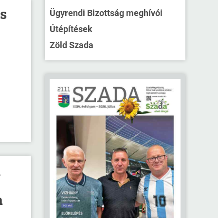
s
Ügyrendi Bizottság meghívói
Útépítések
Zöld Szada
i
a