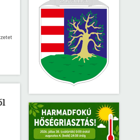
rzetet
ől