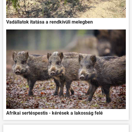
Vadállatok itatása a rendkívüli melegben
Afrikai sertéspestis - kérések a lakosság felé