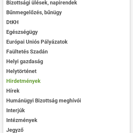
Bizottsági ülések, napirendek
Bűnmegelőzés, bűnügy
DtKH
Egészségügy
Európai Uniós Pályázatok
Faültetés Szadán
Helyi gazdaság
Helytörténet
Hirdetmények
Hírek
Humánügyi Bizottság meghívói
Interjúk
Intézmények
Jegyző