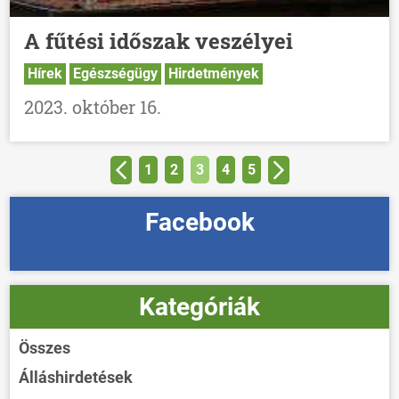
A fűtési időszak veszélyei
Hírek
Egészségügy
Hirdetmények
2023. október 16.
1
2
3
4
5
Facebook
Kategóriák
Összes
Álláshirdetések