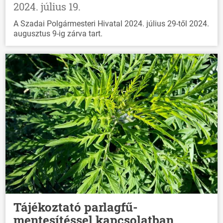
2024. július 19.
A Szadai Polgármesteri Hivatal 2024. július 29-től 2024.
augusztus 9-ig zárva tart.
Tájékoztató parlagfű-
mentesítéssel kapcsolatban