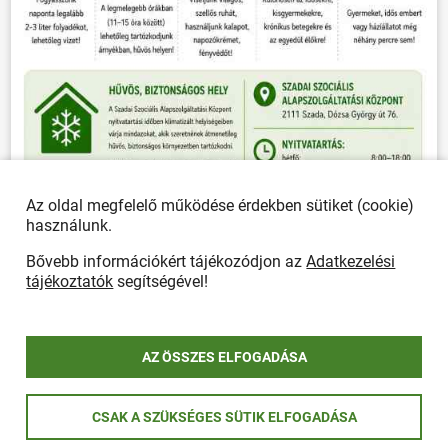
Az oldal megfelelő működése érdekben sütiket (cookie)
használunk.
Bővebb információkért tájékozódjon az
Adatkezelési
tájékoztatók
segítségével!
ÖSSZES PLAKÁT
AZ ÖSSZES ELFOGADÁSA
Önkormányzat
POLGÁRMESTERI HIVATAL
CSAK A SZÜKSÉGES SÜTIK ELFOGADÁSA
Ügyfélfogadás, elérhetőségek