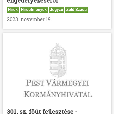
engedélyezéséről
Hírek
Hirdetmények
Jegyző
Zöld Szada
2023. november 19.
301. sz. főút fejlesztése -