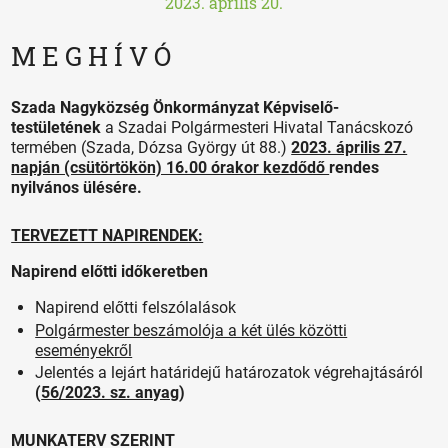
2023. április 20.
M E G H Í V Ó
Szada Nagyközség Önkormányzat Képviselő-
testületének
a Szadai Polgármesteri Hivatal Tanácskozó
termében (Szada, Dózsa György út 88.)
2023. április 27.
napján (csütörtökön) 16.00 órakor kezdődő
rendes
nyilvános ülésére.
TERVEZETT NAPIRENDEK:
Napirend előtti időkeretben
Napirend előtti felszólalások
Polgármester beszámolója a két ülés közötti
eseményekről
Jelentés a lejárt határidejű határozatok végrehajtásáról
(
56/2023. sz. anyag
)
MUNKATERV SZERINT