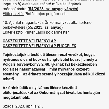
ingatlan
b) alrészlete
szántó művelési ágának
módosítására
(
54/2023. sz. anyag
,
végzés
)
Előterjesztő:
Pintér Lajos polgármester
10. Ajánlat magánlakás Önkormányzat által történő
bérbevételére
(
55/2023. sz. anyag
)
Előterjesztő:
Pintér Lajos polgármester
ÖSSZESÍTETT VÉLEMÉNYLAP
ÖSSZESÍTETT VÉLEMÉNYLAP FÜGGELÉK
Tájékoztatjuk a testületi ülésen részt vevőket, hogy a
nyilvános ülésről kép- és hangfelvétel készül, amely a
Polgári Törvénykönyv 2:48. §-ának (2) bekezdésében
foglalt felhatalmazással – mint nyilvános közéleti
esemény – az érintett személy hozzájárulása nélkül közzé
tehető.
Az érdeklődők a nyilvános ülésre készített
előterjesztéseket az Önkormányzat hivatalos honlapján
megtekinthetik.
Szada, 2023. április 21.