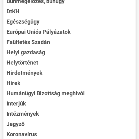
Bűnmegelőzés, bűnügy
DtKH
Egészségügy
Európai Uniós Pályázatok
Faültetés Szadán
Helyi gazdaság
Helytörténet
Hirdetmények
Hírek
Humánügyi Bizottság meghívói
Interjúk
Intézmények
Jegyző
Koronavírus