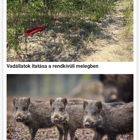
Vadállatok itatása a rendkívüli melegben