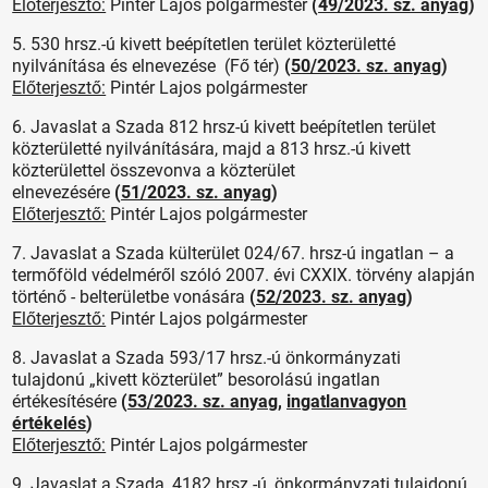
Előterjesztő:
Pintér Lajos polgármester
(
49/2023. sz. anyag
)
5. 530 hrsz.-ú kivett beépítetlen terület közterületté
nyilvánítása és elnevezése (Fő tér)
(
50/2023. sz. anyag
)
Előterjesztő:
Pintér Lajos polgármester
6. Javaslat a Szada 812 hrsz-ú kivett beépítetlen terület
közterületté nyilvánítására, majd a 813 hrsz.-ú kivett
közterülettel összevonva a közterület
elnevezésére
(
51/2023. sz. anyag
)
Előterjesztő:
Pintér Lajos polgármester
7. Javaslat a Szada külterület 024/67. hrsz-ú ingatlan – a
termőföld védelméről szóló 2007. évi CXXIX. törvény alapján
történő - belterületbe vonására
(
52/2023. sz. anyag
)
Előterjesztő:
Pintér Lajos polgármester
8. Javaslat a Szada 593/17 hrsz.-ú önkormányzati
tulajdonú „kivett közterület” besorolású ingatlan
értékesítésére
(
53/2023. sz. anyag
,
ingatlanvagyon
értékelés
)
Előterjesztő:
Pintér Lajos polgármester
9. Javaslat a Szada, 4182 hrsz.-ú, önkormányzati tulajdonú