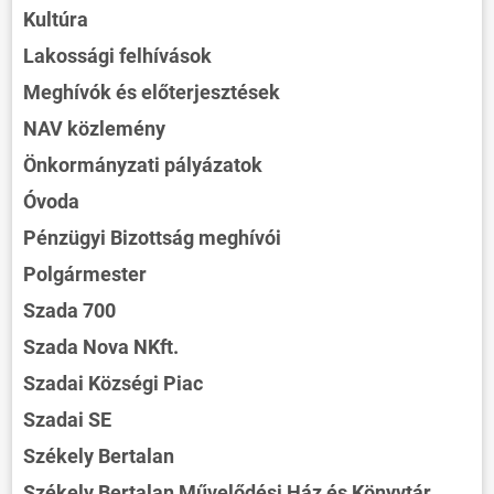
Kultúra
Lakossági felhívások
Meghívók és előterjesztések
NAV közlemény
Önkormányzati pályázatok
Óvoda
Pénzügyi Bizottság meghívói
Polgármester
Szada 700
Szada Nova NKft.
Szadai Községi Piac
Szadai SE
Székely Bertalan
Székely Bertalan Művelődési Ház és Könyvtár