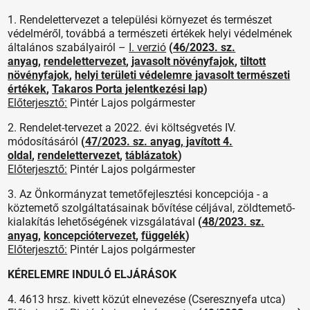
1. Rendelettervezet a települési környezet és természet
védelméről, továbbá a természeti értékek helyi védelmének
általános szabályairól –
I. verzió
(
46/2023. sz.
anyag
,
rendelettervezet
,
javasolt növényfajok
,
tiltott
növényfajok
,
helyi területi védelemre javasolt természeti
értékek
,
Takaros Porta jelentkezési lap
)
Előterjesztő:
Pintér Lajos polgármester
2. Rendelet-tervezet a 2022. évi költségvetés IV.
módosításáról
(
47/2023. sz. anyag
,
javított 4.
oldal
,
rendelettervezet
,
táblázatok
)
Előterjesztő:
Pintér Lajos polgármester
3. Az Önkormányzat temetőfejlesztési koncepciója - a
köztemető szolgáltatásainak bővítése céljával, zöldtemető-
kialakítás lehetőségének vizsgálatával
(
48/2023. sz.
anyag
,
koncepciótervezet
,
függelék
)
Előterjesztő:
Pintér Lajos polgármester
KÉRELEMRE INDULÓ ELJÁRÁSOK
4. 4613 hrsz. kivett közút elnevezése (Cseresznyefa utca)