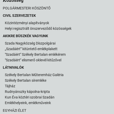
POLGÁRMESTERI KÖSZÖNTŐ
CIVIL SZERVEZETEK
Közintézményi alapítványok
Helyi regisztrált önszerveződő közösségek
AKIKRE BÜSZKÉK VAGYUNK
Szada Nagyközség Díszpolgárai
„Szadáért” kitüntető emlékplakett
"Szadáért" Székely Bertalan emlékérem
"Szadáért" elismerő oklevél kitűzővel
LÁTNIVALÓK
Székely Bertalan Műteremház Galéria
Székely Bertalan síremléke
Tájház
Rudnyánszky kápolna-kripta
Kun Éva köztéri szobrai Szadán
Emlékhelyeink, emlékműveink
EGYHÁZI ÉLET