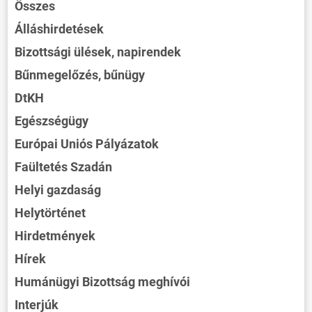
Összes
Álláshirdetések
Bizottsági ülések, napirendek
Bűnmegelőzés, bűnügy
DtKH
Egészségügy
Európai Uniós Pályázatok
Faültetés Szadán
Helyi gazdaság
Helytörténet
Hirdetmények
Hírek
Humánügyi Bizottság meghívói
Interjúk