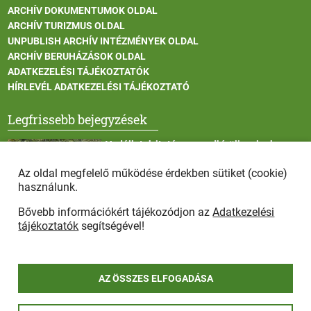
ARCHÍV DOKUMENTUMOK OLDAL
ARCHÍV TURIZMUS OLDAL
UNPUBLISH ARCHÍV INTÉZMÉNYEK OLDAL
ARCHÍV BERUHÁZÁSOK OLDAL
ADATKEZELÉSI TÁJÉKOZTATÓK
HÍRLEVÉL ADATKEZELÉSI TÁJÉKOZTATÓ
Legfrissebb bejegyzések
Vadállatok itatása a rendkívüli melegben
Az oldal megfelelő működése érdekben sütiket (cookie)
használunk.
Bővebb információkért tájékozódjon az
Adatkezelési
Afrikai sertéspestis - kérések a lakosság felé
tájékoztatók
segítségével!
AZ ÖSSZES ELFOGADÁSA