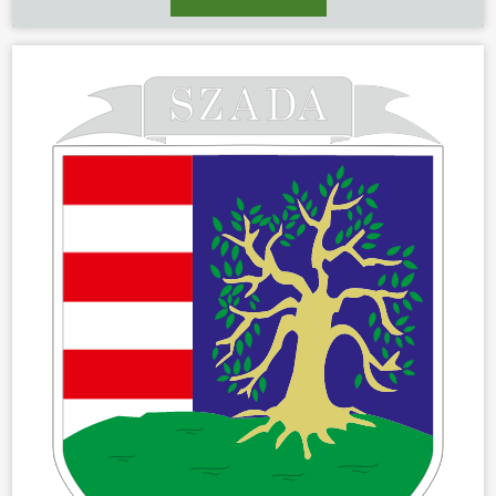
ÖNKORMÁNYZAT
ÜGYINTÉZÉS
KÖZÖSSÉG
HÍREK
VÁLASZTÁSOK