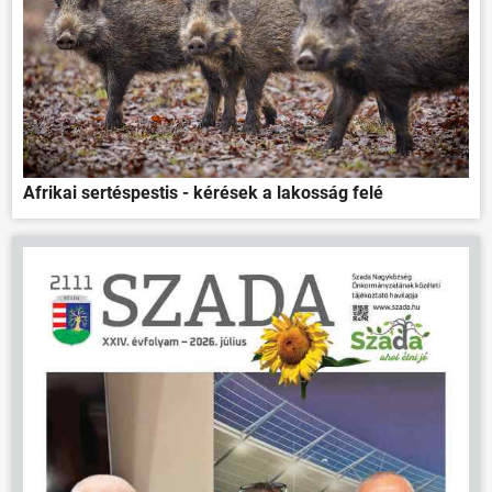
Afrikai sertéspestis - kérések a lakosság felé