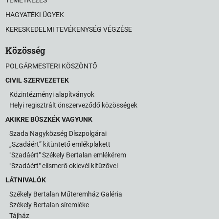
HAGYATÉKI ÜGYEK
KERESKEDELMI TEVÉKENYSÉG VÉGZÉSE
Közösség
POLGÁRMESTERI KÖSZÖNTŐ
CIVIL SZERVEZETEK
Közintézményi alapítványok
Helyi regisztrált önszerveződő közösségek
AKIKRE BÜSZKÉK VAGYUNK
Szada Nagyközség Díszpolgárai
„Szadáért” kitüntető emlékplakett
"Szadáért" Székely Bertalan emlékérem
"Szadáért" elismerő oklevél kitűzővel
LÁTNIVALÓK
Székely Bertalan Műteremház Galéria
Székely Bertalan síremléke
Tájház