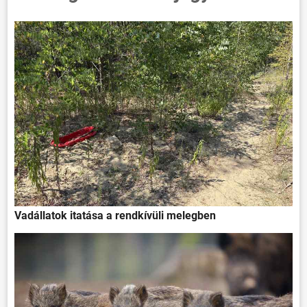
Vadállatok itatása a rendkívüli melegben