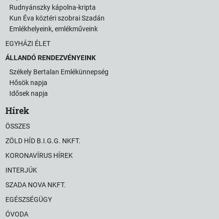
Rudnyánszky kápolna-kripta
Kun Éva köztéri szobrai Szadán
Emlékhelyeink, emlékműveink
EGYHÁZI ÉLET
ÁLLANDÓ RENDEZVÉNYEINK
Székely Bertalan Emlékünnepség
Hősök napja
Idősek napja
Hírek
ÖSSZES
ZÖLD HÍD B.I.G.G. NKFT.
KORONAVÍRUS HÍREK
INTERJÚK
SZADA NOVA NKFT.
EGÉSZSÉGÜGY
ÓVODA