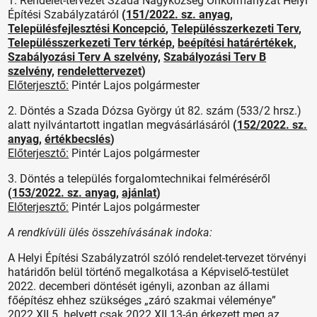
1. Rendelet-tervezet Szada Nagyközség Önkormányzat Helyi
Építési Szabályzatáról
(
151/2022. sz. anyag
,
Településfejlesztési Koncepció
,
Településszerkezeti Terv
,
Településszerkezeti Terv térkép
,
beépítési határértékek
,
Szabályozási Terv A szelvény
,
Szabályozási Terv B
szelvény
,
rendelettervezet
)
Előterjesztő:
Pintér Lajos polgármester
2. Döntés a Szada Dózsa György út 82. szám (533/2 hrsz.)
alatt nyilvántartott ingatlan megvásárlásáról
(
152/2022. sz.
anyag
,
értékbecslés
)
Előterjesztő:
Pintér Lajos polgármester
3. Döntés a település forgalomtechnikai felméréséről
(
153/2022. sz. anyag
,
ajánlat
)
Előterjesztő:
Pintér Lajos polgármester
A rendkívüli ülés összehívásának indoka:
A Helyi Építési Szabályzatról szóló rendelet-tervezet törvényi
határidőn belül történő megalkotása a Képviselő-testület
2022. decemberi döntését igényli, azonban az állami
főépítész ehhez szükséges „záró szakmai véleménye”
2022.XII.5. helyett csak 2022.XII.13-án érkezett meg az