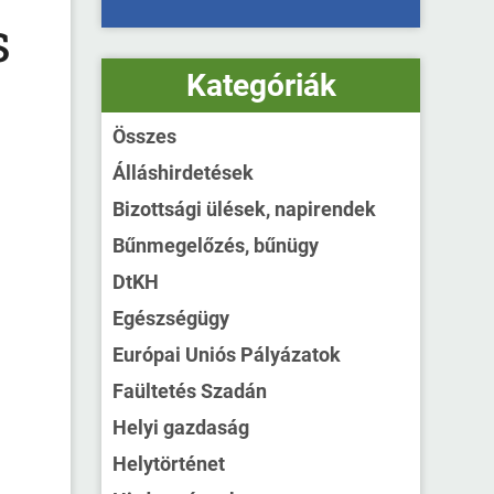
s
Kategóriák
Összes
Álláshirdetések
Bizottsági ülések, napirendek
Bűnmegelőzés, bűnügy
DtKH
Egészségügy
Európai Uniós Pályázatok
Faültetés Szadán
Helyi gazdaság
Helytörténet