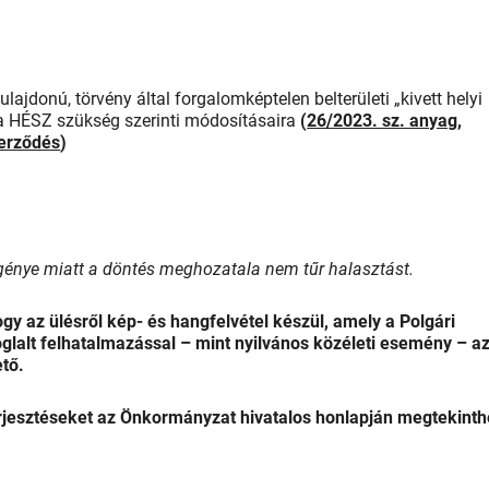
ajdonú, törvény által forgalomképtelen belterületi „kivett helyi
 a HÉSZ szükség szerinti módosításaira
(
26/2023. sz. anyag
,
zerződés
)
őigénye miatt a döntés meghozatala nem tűr halasztást.
ogy az ülésről kép- és hangfelvétel készül, amely a Polgári
lalt felhatalmazással – mint nyilvános közéleti esemény – a
ető.
erjesztéseket az Önkormányzat hivatalos honlapján megtekinth