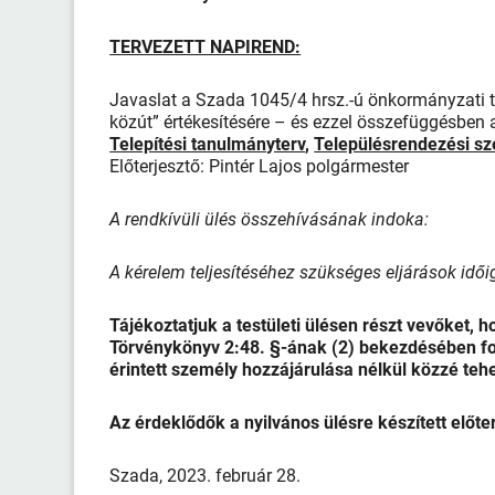
TERVEZETT NAPIREND:
Javaslat a Szada 1045/4 hrsz.-ú önkormányzati tul
közút” értékesítésére – és ezzel összefüggésben
Telepítési tanulmányterv
,
Településrendezési s
Előterjesztő: Pintér Lajos polgármester
A rendkívüli ülés összehívásának indoka:
A kérelem teljesítéséhez szükséges eljárások id
Tájékoztatjuk a testületi ülésen részt vevőket, h
Törvénykönyv 2:48. §-ának (2) bekezdésében fog
érintett személy hozzájárulása nélkül közzé teh
Az érdeklődők a nyilvános ülésre készített előt
Szada, 2023. február 28.