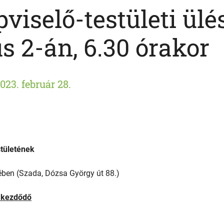
viselő-testületi ülé
s 2-án, 6.30 órakor
023. február 28.
tületének
ében (Szada, Dózsa György út 88.)
r kezdődő