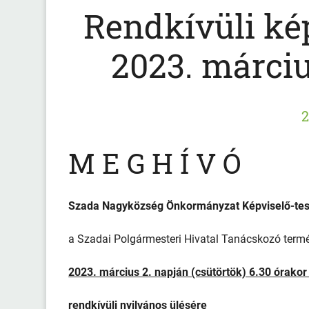
Rendkívüli kép
2023. márciu
2
M E G H Í V Ó
Szada Nagyközség Önkormányzat Képviselő-tes
a Szadai Polgármesteri Hivatal Tanácskozó term
2023. március 2. napján (csütörtök) 6.30 órako
rendkívüli nyilvános ülésére