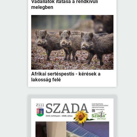
Vadállatok itatása a rendkívüli
melegben
Afrikai sertéspestis - kérések a
lakosság felé