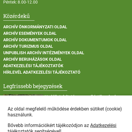
Péntek: 8.00-12.00
Közérdekű
ARCHÍV ÖNKORMÁNYZATI OLDAL
ARCHÍV ESEMÉNYEK OLDAL
ARCHÍV DOKUMENTUMOK OLDAL
ARCHÍV TURIZMUS OLDAL
UNPUBLISH ARCHÍV INTÉZMÉNYEK OLDAL
ARCHÍV BERUHÁZÁSOK OLDAL
ADATKEZELÉSI TÁJÉKOZTATÓK
HÍRLEVÉL ADATKEZELÉSI TÁJÉKOZTATÓ
Legfrissebb bejegyzések
Vadállatok itatása a rendkívüli melegben
Az oldal megfelelő működése érdekben sütiket (cookie)
használunk.
Bővebb információkért tájékozódjon az
Adatkezelési
Afrikai sertéspestis - kérések a lakosság felé
tájékoztatók
segítségével!