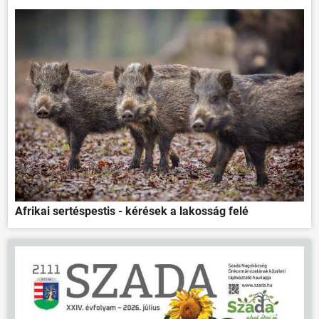
Afrikai sertéspestis - kérések a lakosság felé