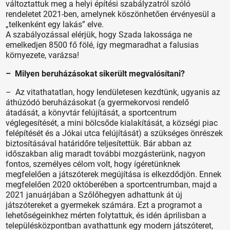
változtattuk meg a helyi építési szabályzatról szóló
rendeletet 2021-ben, amelynek köszönhetően érvényesül a
„telkenként egy lakás” elve.
A szabályozással elérjük, hogy Szada lakossága ne
emelkedjen 8500 fő fölé, így megmaradhat a falusias
környezete, varázsa!
– Milyen beruházásokat sikerült megvalósítani?
– Az vitathatatlan, hogy lendületesen kezdtünk, ugyanis az
áthúzódó beruházásokat (a gyermekorvosi rendelő
átadását, a könyvtár felújítását, a sportcentrum
véglegesítését, a mini bölcsőde kialakítását, a községi piac
felépítését és a Jókai utca felújítását) a szükséges önrészek
biztosításával határidőre teljesítettük. Bár abban az
időszakban alig maradt további mozgásterünk, nagyon
fontos, személyes célom volt, hogy ígéretünknek
megfelelően a játszóterek megújítása is elkezdődjön. Ennek
megfelelően 2020 októberében a sportcentrumban, majd a
2021 januárjában a Szőlőhegyen adhattunk át új
játszótereket a gyermekek számára. Ezt a programot a
lehetőségeinkhez mérten folytattuk, és idén áprilisban a
településközpontban avathattunk egy modern játszóteret,