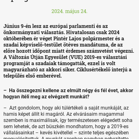
2024. május 24.
Június 9-én lesz az európai parlamenti és az
önkormányzati választás. Hivatalosan csak 2024
októberében ér véget Pintér Lajos polgármester és a
szadai képviselő-testület ötéves mandátuma, de az
előre hozott időpont miatt érdemes számvetést végezni.
A Változás Útján Egyesület (VUE) 2019-es választási
programját a szadaiak támogatták, ezzel is volt
magyarázható az akkori siker. Ciklusértékelő interjú a
település első emberével.
– Ha összegezni kellene az elmúlt négy és fél évet, akkor
hogyan ítéli meg az elvégzett munkát?
– Azt gondolom, hogy aki túlértékeli a saját munkáját, az
hamis képet állít ki magáról. Az elvárásaim magammal
szemben is maximálisak, így természetesen elégedett soha
sem lehetek, de azt büszkén mondhatom, hogy a 2019-es
vállalásainkat – kevés kivétellel – szinte teljes egészében
megvalósítottuk. A munkát azonban nagyban nehezítette,