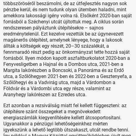
többszöröséről beszámolni, de az útfejlesztés nagyon sok
pénzbe kerül, és nem tudunk olyan ütemben haladni, mint
amekkora lakossági igény volna rá. Elsőként 2020-ban saját
forrásból a Széchenyi utcát újítottuk meg. A ciklus során
rendszeresen pályáztunk útépítésekre – sajnos
eredménytelenül. Ezt kezelve vezettük be az úgynevezett
magánerős útépítést, amelynek lényege, hogy a lakosok
állták a költségek egy részét, 20–30 százalékát, a
fennmaradó részt pedig az önkormányzat tette hozzá saját
forrásból. Ilyen módon kapott aszfaltburkolatot 2020-ban a
Fenyvesligetben a Hajnal és a Dombos utca, 2021-ben a
Margita lakórészben a Boncsoki, a Panoráma és az Erdő
utca, a Szőlőhegyen 2021-ben és 2022-ben a Gesztenyefa, a
Szőlőhegyi és a Vadvirág utca, majd a Várdombon a
Földvár és a Várdombi utca egy része, valamint az
Aranyhegy lakórészen az Ezredes utca.
Ezt azonban a rezsiválság miatt fel kellett függeszteni: az
útépítésre szánt összegeket a megnövekedett
energiaszámlák kiegyenlítésére kellett átcsoportosítani.
Ugyanakkor a pénzügyi lehetőségeinkhez mérten
igyekszünk a lehető legtöbb útszakaszt, utcát rendbe tenni.
Így például a Magyar Közúttal együttműködésben újult meg