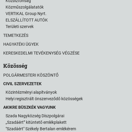
Közbiztonság
Közműszolgálatatók
VERTIKAL Group Nyrt.
ELSZÁLLÍTOTT AUTÓK
Területi szervek
TEMETKEZÉS
HAGYATÉKI ÜGYEK
KERESKEDELMI TEVÉKENYSÉG VÉGZÉSE
Közösség
POLGÁRMESTERI KÖSZÖNTŐ
CIVIL SZERVEZETEK
Közintézményi alapítványok
Helyi regisztrált önszerveződő közösségek
AKIKRE BÜSZKÉK VAGYUNK
Szada Nagyközség Díszpolgárai
„Szadáért” kitüntető emlékplakett
"Szadáért" Székely Bertalan emlékérem