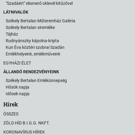
"Szadáért" elismerő oklevél kitűzővel
LÁTNIVALÓK
Székely Bertalan Műteremház Galéria
Székely Bertalan síremléke
Tájház
Rudnyánszky kápolna-kripta
Kun Éva köztéri szobrai Szadán
Emlékhelyeink, emlékműveink
EGYHÁZI ÉLET
ÁLLANDÓ RENDEZVÉNYEINK
Székely Bertalan Emlékünnepség
Hősök napja
Idősek napja
Hírek
ÖSSZES
ZÖLD HÍD B.I.G.G. NKFT.
KORONAVÍRUS HÍREK