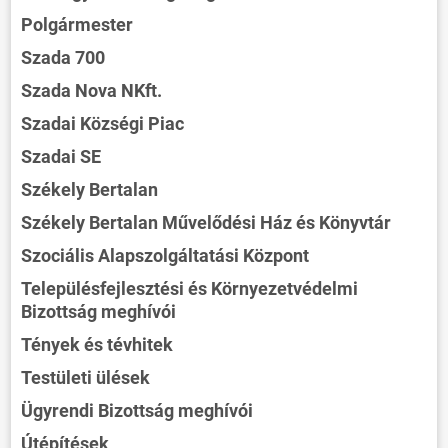
Polgármester
Szada 700
Szada Nova NKft.
Szadai Községi Piac
Szadai SE
Székely Bertalan
Székely Bertalan Művelődési Ház és Könyvtár
ÖNKORMÁNYZAT
Szociális Alapszolgáltatási Központ
ÜGYINTÉZÉS
Településfejlesztési és Környezetvédelmi
KÖZÖSSÉG
Bizottság meghívói
HÍREK
Tények és tévhitek
VÁLASZTÁSOK
Testületi ülések
Ügyrendi Bizottság meghívói
Útépítések