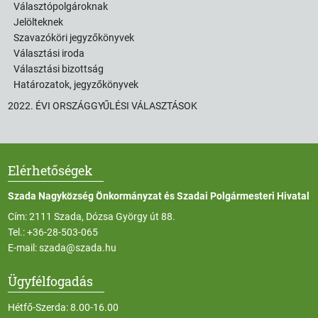
Választópolgároknak
Jelölteknek
Szavazóköri jegyzőkönyvek
Választási iroda
Választási bizottság
Határozatok, jegyzőkönyvek
2022. ÉVI ORSZÁGGYŰLÉSI VÁLASZTÁSOK
Elérhetőségek
Szada Nagyközség Önkormányzat és Szadai Polgármesteri Hivatal
Cím: 2111 Szada, Dózsa György út 88.
Tel.:
+36-28-503-065
E-mail:
szada@szada.hu
Ügyfélfogadás
Hétfő-Szerda: 8.00-16.00