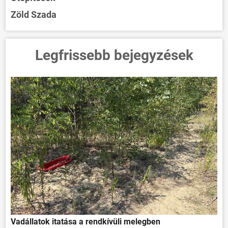
Zöld Szada
Legfrissebb bejegyzések
Vadállatok itatása a rendkívüli melegben