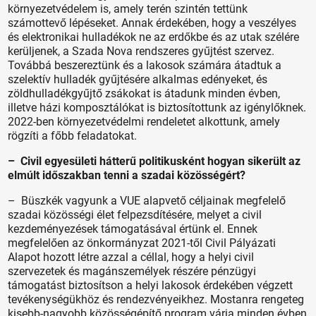
környezetvédelem is, amely terén szintén tettünk
számottevő lépéseket. Annak érdekében, hogy a veszélyes
és elektronikai hulladékok ne az erdőkbe és az utak szélére
kerüljenek, a Szada Nova rendszeres gyűjtést szervez.
Továbbá beszereztünk és a lakosok számára átadtuk a
szelektív hulladék gyűjtésére alkalmas edényeket, és
zöldhulladékgyűjtő zsákokat is átadunk minden évben,
illetve házi komposztálókat is biztosítottunk az igénylőknek.
2022-ben környezetvédelmi rendeletet alkottunk, amely
rögzíti a főbb feladatokat.
– Civil egyesületi hátterű politikusként hogyan sikerült az
elmúlt időszakban tenni a szadai közösségért?
– Büszkék vagyunk a VUE alapvető céljainak megfelelő
szadai közösségi élet felpezsdítésére, melyet a civil
kezdeményezések támogatásával értünk el. Ennek
megfelelően az önkormányzat 2021-től Civil Pályázati
Alapot hozott létre azzal a céllal, hogy a helyi civil
szervezetek és magánszemélyek részére pénzügyi
támogatást biztosítson a helyi lakosok érdekében végzett
tevékenységükhöz és rendezvényeikhez. Mostanra rengeteg
kisebb-nagyobb közösségépítő program várja minden évben