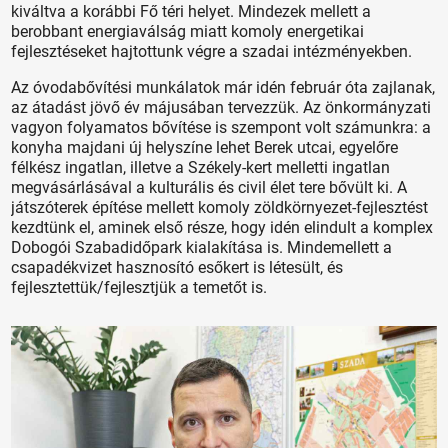
kiváltva a korábbi Fő téri helyet. Mindezek mellett a
berobbant energiaválság miatt komoly energetikai
fejlesztéseket hajtottunk végre a szadai intézményekben.
Az óvodabővítési munkálatok már idén február óta zajlanak,
az átadást jövő év májusában tervezzük. Az önkormányzati
vagyon folyamatos bővítése is szempont volt számunkra: a
konyha majdani új helyszíne lehet Berek utcai, egyelőre
félkész ingatlan, illetve a Székely-kert melletti ingatlan
megvásárlásával a kulturális és civil élet tere bővült ki. A
játszóterek építése mellett komoly zöldkörnyezet-fejlesztést
kezdtünk el, aminek első része, hogy idén elindult a komplex
Dobogói Szabadidőpark kialakítása is. Mindemellett a
csapadékvizet hasznosító esőkert is létesült, és
fejlesztettük/fejlesztjük a temetőt is.