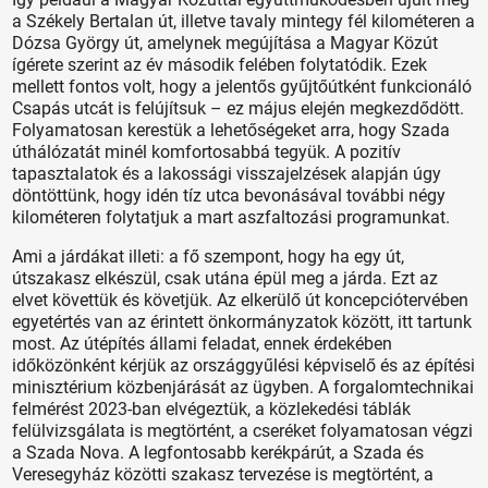
a Székely Bertalan út, illetve tavaly mintegy fél kilométeren a
Dózsa György út, amelynek megújítása a Magyar Közút
ígérete szerint az év második felében folytatódik. Ezek
mellett fontos volt, hogy a jelentős gyűjtőútként funkcionáló
Csapás utcát is felújítsuk – ez május elején megkezdődött.
Folyamatosan kerestük a lehetőségeket arra, hogy Szada
úthálózatát minél komfortosabbá tegyük. A pozitív
tapasztalatok és a lakossági visszajelzések alapján úgy
döntöttünk, hogy idén tíz utca bevonásával további négy
kilométeren folytatjuk a mart aszfaltozási programunkat.
Ami a járdákat illeti: a fő szempont, hogy ha egy út,
útszakasz elkészül, csak utána épül meg a járda. Ezt az
elvet követtük és követjük. Az elkerülő út koncepciótervében
egyetértés van az érintett önkormányzatok között, itt tartunk
most. Az útépítés állami feladat, ennek érdekében
időközönként kérjük az országgyűlési képviselő és az építési
minisztérium közbenjárását az ügyben. A forgalomtechnikai
felmérést 2023-ban elvégeztük, a közlekedési táblák
felülvizsgálata is megtörtént, a cseréket folyamatosan végzi
a Szada Nova. A legfontosabb kerékpárút, a Szada és
Veresegyház közötti szakasz tervezése is megtörtént, a