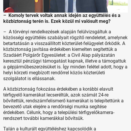
– Komoly tervek voltak annak idején az együttélés és a
közbiztonság terén is. Ezek közül mi valósult meg?
– A törvényi rendelkezések alapján felülvizsgáltuk a
közösségi együttélés szabályait rögzítő rendeletet, amelynek
betartatásán a visszaállított közterület-felügyelet őrködik. A
közbiztonság javítása érdekében kiemelten segítettük a
Szadáért Polgárőr Egyesületet: a Civil Alap pályázatán
keresztül pénzügyi támogatást kapnak, illetve a támogattuk
a gépjárműbeszerzésüket is. Így minden felétel adott, hogy a
helyi körzeti megbízott rendőrrel közös közterületi
szolgálatot is ellássanak.
A közbiztonság fokozása érdekében a korábbi elavult
térfigyelő kamerákat lecseréltük, azok számát 24-re
bővítettük, rendszámfelismerő kamerákat is telepítettünk a
bevezető utak elejére a rendőrségi munka segítése
érdekében. Célunk, hogy a települési térfigyelőkamera-
rendszert további kamerákkal bővítsük.
Talán a kulturált együttéléshez kapcsolódik a