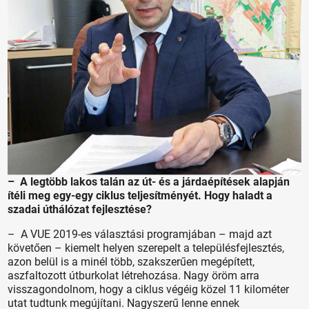
– A legtöbb lakos talán az út- és a járdaépítések alapján
ítéli meg egy-egy ciklus teljesítményét. Hogy haladt a
szadai úthálózat fejlesztése?
– A VUE 2019-es választási programjában – majd azt
követően – kiemelt helyen szerepelt a településfejlesztés,
azon belül is a minél több, szakszerűen megépített,
aszfaltozott útburkolat létrehozása. Nagy öröm arra
visszagondolnom, hogy a ciklus végéig közel 11 kilométer
utat tudtunk megújítani. Nagyszerű lenne ennek