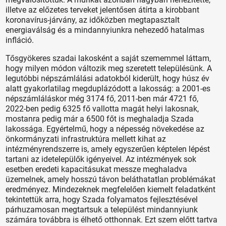
illetve az előzetes terveket jelentősen átírta a kirobbant
koronavírus-járvány, az időközben megtapasztalt
energiaválság és a mindannyiunkra nehezedő hatalmas
infláció.
Tősgyökeres szadai lakosként a saját szememmel láttam,
hogy milyen módon változik meg szeretett településünk. A
legutóbbi népszámlálási adatokból kiderült, hogy húsz év
alatt gyakorlatilag megduplázódott a lakosság: a 2001-es
népszámláláskor még 3174 fő, 2011-ben már 4721 fő,
2022-ben pedig 6325 fő vallotta magát helyi lakosnak,
mostanra pedig már a 6500 főt is meghaladja Szada
lakossága. Egyértelmű, hogy a népesség növekedése az
önkormányzati infrastruktúra mellett kihat az
intézményrendszerre is, amely egyszerűen képtelen lépést
tartani az idetelepülők igényeivel. Az intézmények sok
esetben eredeti kapacitásukat messze meghaladva
üzemelnek, amely hosszú távon beláthatatlan problémákat
eredményez. Mindezeknek megfelelően kiemelt feladatként
tekintettük arra, hogy Szada folyamatos fejlesztésével
párhuzamosan megtartsuk a települést mindannyiunk
számára továbbra is élhető otthonnak. Ezt szem előtt tartva