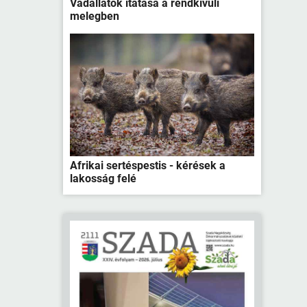
Vadállatok itatása a rendkívüli
melegben
Afrikai sertéspestis - kérések a
lakosság felé