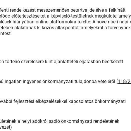
enti rendelkezést messzemenően betartva, de élve a felkínált
ódó előterjesztéseket a képviselő-testületnek megküldte, amel
 ülések hiányában online platformokra terelte. A novemberi napir
etében alakítanak ki közös álláspontot, amelyekről a törvénynek
ntést.
 történő szerelésére kiírt ajánlattételi eljárásban beérkezett
ú ingatlan ingyenes önkormányzati tulajdonba vételéről (
118/2
további fejlesztési elképzelésekkel kapcsolatos önkormányzati
etének a helyi adókról szóló önkormányzati rendeletének
vezet
)