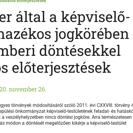
csolatos előterjesztések
r által a képviselő-
rmazékos jogkörében
mberi döntésekkel
s előterjesztések
20. november 26.
yes törvények módosításáról szóló 2011. évi CXXVIII. törvény 
epülési önkormányzat képviselő-testületének feladat- és hatáskö
k a veszélyhelyzetben nincs döntési jogköre. Arra természetesen
ás módon a döntését megelőzően kikérje a képviselő-testület