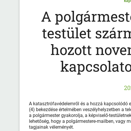
kap
A polgármeste
testület szá
hozott nove
kapcsolato
20
A katasztrófavédelemről és a hozzá kapcsolódó eg
(4) bekezdése értelmében veszélyhelyzetben a tel
a polgármester gyakorolja, a képviselő-testületne
lehetőség, hogy a polgármestere-mailben, vagy m
tagjainak véleményét.