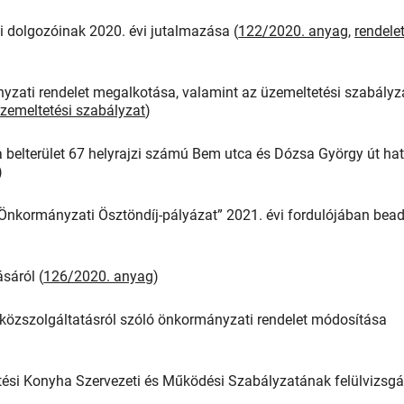
dolgozóinak 2020. évi jutalmazása (
122/2020. anyag
,
rendele
yzati rendelet megalkotása, valamint az üzemeltetési szabályz
zemeltetési szabályzat
)
belterület 67 helyrajzi számú Bem utca és Dózsa György út ha
)
 Önkormányzati Ösztöndíj-pályázat” 2021. évi fordulójában bead
ásáról (
126/2020. anyag
)
yi közszolgáltatásról szóló önkormányzati rendelet módosítása
tési Konyha Szervezeti és Működési Szabályzatának felülvizsgá