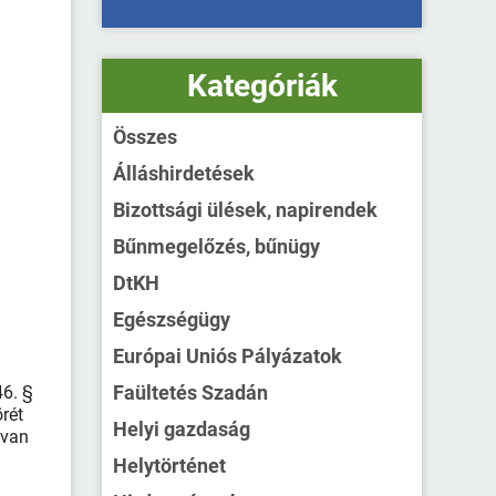
Kategóriák
Összes
Álláshirdetések
Bizottsági ülések, napirendek
Bűnmegelőzés, bűnügy
DtKH
Egészségügy
Európai Uniós Pályázatok
Faültetés Szadán
46. §
rét
Helyi gazdaság
 van
Helytörténet