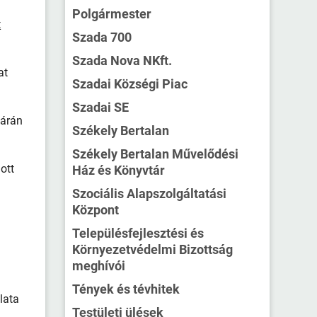
Polgármester
t
Szada 700
Szada Nova NKft.
at
Szadai Községi Piac
Szadai SE
tárán
Székely Bertalan
Székely Bertalan Művelődési
ott
Ház és Könyvtár
Szociális Alapszolgáltatási
Központ
Településfejlesztési és
Környezetvédelmi Bizottság
meghívói
Tények és tévhitek
lata
Testületi ülések