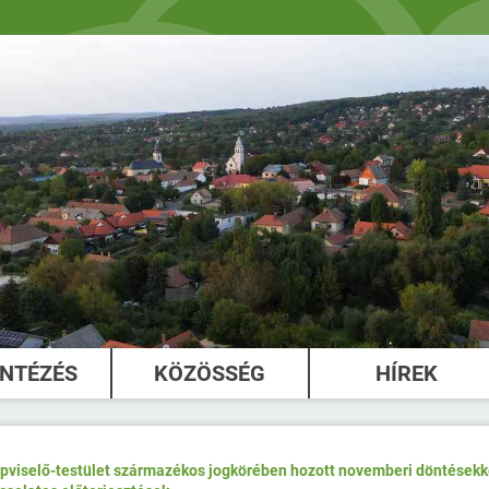
INTÉZÉS
KÖZÖSSÉG
HÍREK
képviselő-testület származékos jogkörében hozott novemberi döntésekk