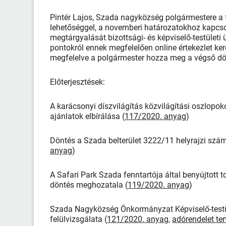
Pintér Lajos, Szada nagyközség polgármestere a f
lehetőséggel, a novemberi határozatokhoz kapcsol
megtárgyalását bizottsági- és képviselő-testületi
pontokról ennek megfelelően online értekezlet ker
megfelelve a polgármester hozza meg a végső dö
Előterjesztések:
A karácsonyi díszvilágítás közvilágítási oszlopokon
ajánlatok elbírálása (
117/2020. anyag
)
Döntés a Szada belterület 3222/11 helyrajzi szám
anyag
)
A Safari Park Szada fenntartója által benyújtott 
döntés meghozatala (
119/2020. anyag
)
Szada Nagyközség Önkormányzat Képviselő-testül
felülvizsgálata (
121/2020. anyag
,
adórendelet ter