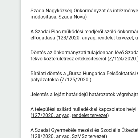
Szada Nagyközség Önkormányzat és intézményei 
módosítása
,
Szada Nova
)
A Szadai Piac működési rendjéről szóló önkormán
elfogadása (
123/2020. anyag
,
rendelet tervezet
,
ü
Döntés az önkormányzati tulajdonban lévő Szada 
fekvő közterületrész értékesítéséről (Z/124/2020.
Bírálati döntés a „Bursa Hungarica Felsőoktatási
pályázatokra (Z/125/2020.)
Jelentés a lejárt határidejű határozatok végrehajt
A települési szilárd hulladékkal kapcsolatos hel
(
127/2020. anyag
,
rendelet tervezet
)
A Szadai Gyermekélelmezési és Szociális Étkezte
(
128/2020. anyag
,
SzMSz tervezet
)