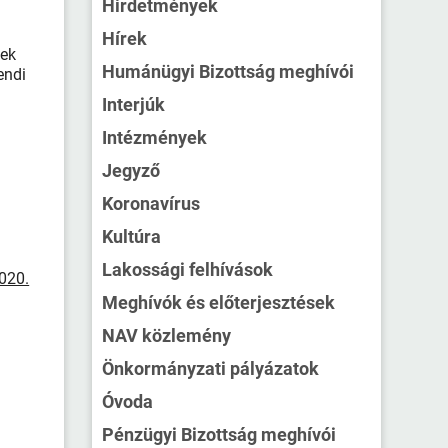
Hirdetmények
Hírek
yek
Humánügyi Bizottság meghívói
endi
Interjúk
Intézmények
Jegyző
Koronavírus
Kultúra
Lakossági felhívások
020.
Meghívók és előterjesztések
NAV közlemény
Önkormányzati pályázatok
Óvoda
Pénzügyi Bizottság meghívói