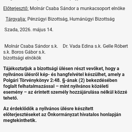
Előterjesztő:
Molnár Csaba Sándor a munkacsoport elnöke
Tárgyalja:
Pénzügyi Bizottság, Humánügyi Bizottság
Szada, 2026. május 14.
Molnár Csaba Sándor s.k. Dr. Vada Edina s.k. Gelle Róbert
s.k. Boros Gábor s.k.
bizottsági elnökök
Tájékoztatjuk a bizottsági ülésen részt vevőket, hogy a
nyilvános ülésről kép- és hangfelvétel készülhet, amely a
Polgári Törvénykönyv 2:48. §-ának (2) bekezdésében
foglalt felhatalmazással – mint nyilvános közéleti
esemény – az érintett személy hozzájárulása nélkül közzé
tehető.
Az érdeklődők a nyilvános ülésre készített
előterjesztéseket az Önkormányzat hivatalos honlapján
megtekinthetik.