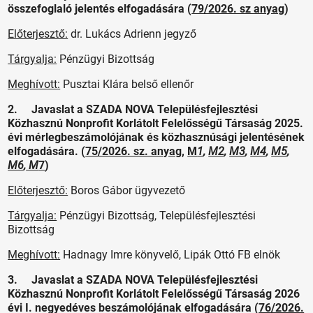
összefoglaló jelentés elfogadására (
79/2026. sz anyag
)
Előterjesztő:
dr. Lukács Adrienn jegyző
Tárgyalja:
Pénzügyi Bizottság
Meghívott:
Pusztai Klára belső ellenőr
2. Javaslat a SZADA NOVA Településfejlesztési
Közhasznú Nonprofit Korlátolt Felelősségű Társaság 2025.
évi mérlegbeszámolójának és közhasznúsági jelentésének
elfogadására. (
75/2026. sz. anyag
,
M
1
,
M2
,
M3
,
M4
,
M5
,
M6
,
M
7
)
Előterjesztő:
Boros Gábor ügyvezető
Tárgyalja:
Pénzügyi Bizottság, Településfejlesztési
Bizottság
Meghívott:
Hadnagy Imre könyvelő, Lipák Ottó FB elnök
3. Javaslat a SZADA NOVA Településfejlesztési
Közhasznú Nonprofit Korlátolt Felelősségű Társaság 2026
évi I. negyedéves beszámolójának elfogadására (
76/2026.