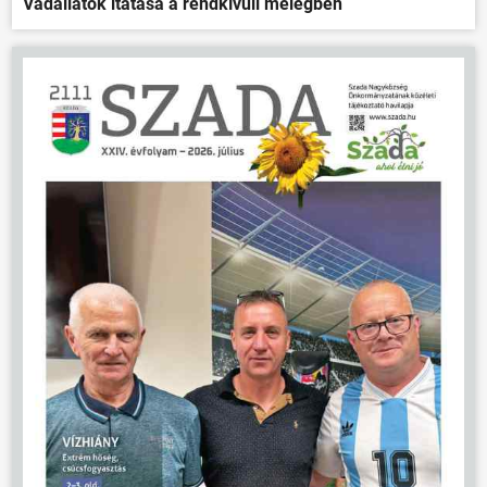
Vadállatok itatása a rendkívüli melegben
ÖNKORMÁNYZAT
ÜGYINTÉZÉS
KÖZÖSSÉG
HÍREK
VÁLASZTÁSOK