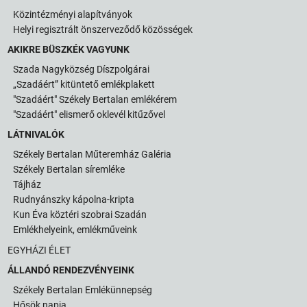
Közintézményi alapítványok
Helyi regisztrált önszerveződő közösségek
AKIKRE BÜSZKÉK VAGYUNK
Szada Nagyközség Díszpolgárai
„Szadáért” kitüntető emlékplakett
"Szadáért" Székely Bertalan emlékérem
"Szadáért" elismerő oklevél kitűzővel
LÁTNIVALÓK
Székely Bertalan Műteremház Galéria
Székely Bertalan síremléke
Tájház
Rudnyánszky kápolna-kripta
Kun Éva köztéri szobrai Szadán
Emlékhelyeink, emlékműveink
EGYHÁZI ÉLET
ÁLLANDÓ RENDEZVÉNYEINK
Székely Bertalan Emlékünnepség
Hősök napja