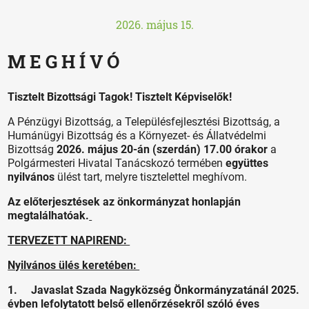
2026. május 15.
M E G H Í V Ó
Tisztelt Bizottsági Tagok! Tisztelt Képviselők!
A Pénzügyi Bizottság, a Településfejlesztési Bizottság, a
Humánügyi Bizottság és a Környezet- és Állatvédelmi
Bizottság
2026. május 20-án (szerdán) 17.00 órakor
a
Polgármesteri Hivatal Tanácskozó termében
együttes
nyilvános
ülést tart, melyre tisztelettel meghívom.
Az előterjesztések az önkormányzat honlapján
megtalálhatóak.
TERVEZETT NAPIREND:
Nyilvános ülés keretében:
1. Javaslat Szada Nagyközség Önkormányzatánál 2025.
évben lefolytatott belső ellenőrzésekről szóló éves