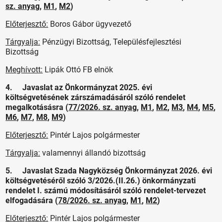
sz. anyag
,
M1
,
M2
)
Előterjesztő:
Boros Gábor ügyvezető
Tárgyalja:
Pénzügyi Bizottság, Településfejlesztési
Bizottság
Meghívott:
Lipák Ottó FB elnök
4. Javaslat az Önkormányzat 2025. évi
költségvetésének zárszámadásáról szóló rendelet
megalkotásásra (
77/2026. sz. anyag
,
M1
,
M2
,
M3
,
M4
,
M5
,
M6
,
M7
,
M8
,
M9
)
Előterjesztő:
Pintér Lajos polgármester
Tárgyalja:
valamennyi állandó bizottság
5. Javaslat Szada Nagyközség Önkormányzat 2026. évi
költségvetéséről szóló 3/2026.(II.26.) önkormányzati
rendelet I. számú módosításáról szóló rendelet-tervezet
elfogadására (
78/2026. sz. anyag
,
M1
,
M2
)
Előterjesztő:
Pintér Lajos polgármester