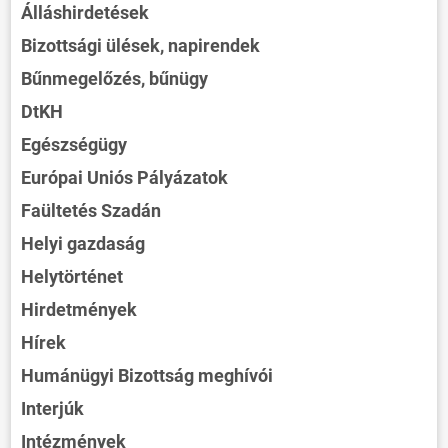
Álláshirdetések
Bizottsági ülések, napirendek
Bűnmegelőzés, bűnügy
DtKH
Egészségügy
Európai Uniós Pályázatok
Faültetés Szadán
Helyi gazdaság
Helytörténet
Hirdetmények
Hírek
Humánügyi Bizottság meghívói
Interjúk
Intézmények