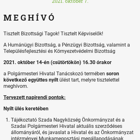
2021. október 7.
M E G H Í V Ó
Tisztelt Bizottsági Tagok! Tisztelt Képviselők!
A Humánügyi Bizottság, a Pénzügyi Bizottság, valamint a
Településfejlesztési és Környezetvédelmi Bizottság
2021. október 14-én (csütörtökön) 16.30 órakor
a Polgármesteri Hivatal Tanácskozó termében
soron
következő együttes nyílt
ülést tart, melyre tisztelettel
meghívom.
Tervezett napirendi pontok:
Nyílt ülés keretében
Tájékoztató Szada Nagyközség Önkormányzat és a
Szadai Polgármesteri Hivatal aktuális szerződéses
állományáról, és javaslat a Hivatal és az Önkormányzat
intézményei Munkamegosztási megállapodásának