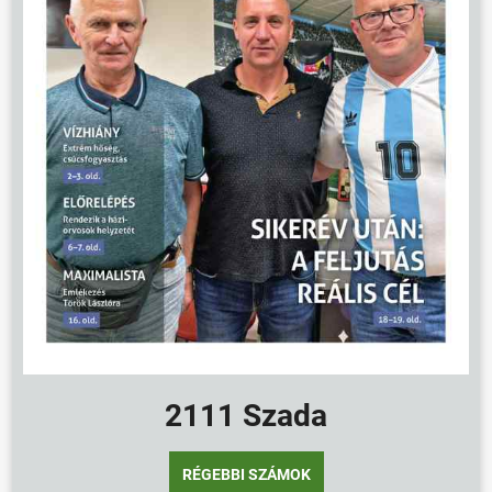
ÖNKORMÁNYZAT
ÜGYINTÉZÉS
KÖZÖSSÉG
2111 Szada
HÍREK
VÁLASZTÁSOK
RÉGEBBI SZÁMOK