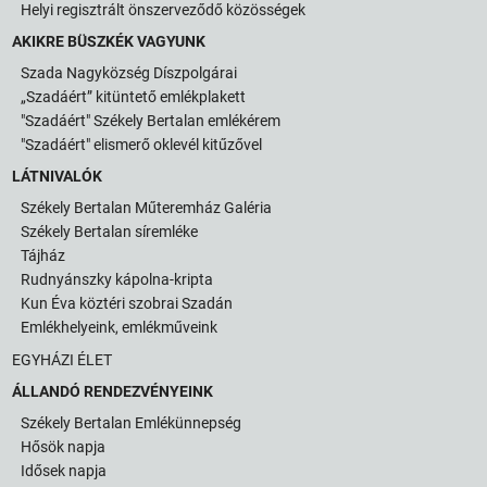
Helyi regisztrált önszerveződő közösségek
AKIKRE BÜSZKÉK VAGYUNK
Szada Nagyközség Díszpolgárai
„Szadáért” kitüntető emlékplakett
"Szadáért" Székely Bertalan emlékérem
"Szadáért" elismerő oklevél kitűzővel
LÁTNIVALÓK
Székely Bertalan Műteremház Galéria
Székely Bertalan síremléke
Tájház
Rudnyánszky kápolna-kripta
Kun Éva köztéri szobrai Szadán
Emlékhelyeink, emlékműveink
EGYHÁZI ÉLET
ÁLLANDÓ RENDEZVÉNYEINK
Székely Bertalan Emlékünnepség
Hősök napja
Idősek napja