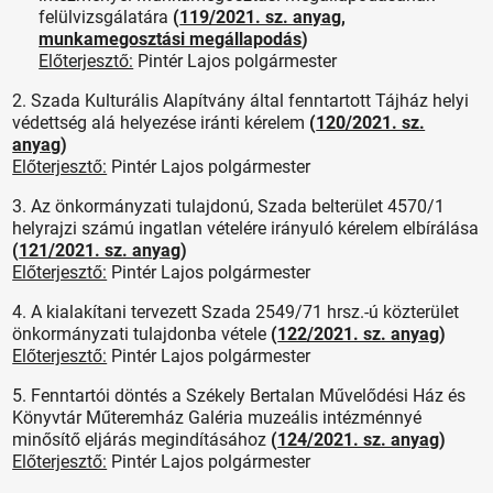
felülvizsgálatára
(
119/2021. sz. anyag
,
munkamegosztási megállapodás
)
Előterjesztő:
Pintér Lajos polgármester
2. Szada Kulturális Alapítvány által fenntartott Tájház helyi
védettség alá helyezése iránti kérelem
(
120/2021. sz.
anyag
)
Előterjesztő:
Pintér Lajos polgármester
3. Az önkormányzati tulajdonú, Szada belterület 4570/1
helyrajzi számú ingatlan vételére irányuló kérelem elbírálása
(
121/2021. sz. anyag
)
Előterjesztő:
Pintér Lajos polgármester
4. A kialakítani tervezett Szada 2549/71 hrsz.-ú közterület
önkormányzati tulajdonba vétele
(
122/2021. sz. anyag
)
Előterjesztő:
Pintér Lajos polgármester
5. Fenntartói döntés a Székely Bertalan Művelődési Ház és
Könyvtár Műteremház Galéria muzeális intézménnyé
minősítő eljárás megindításához
(
124/2021. sz. anyag
)
Előterjesztő:
Pintér Lajos polgármester