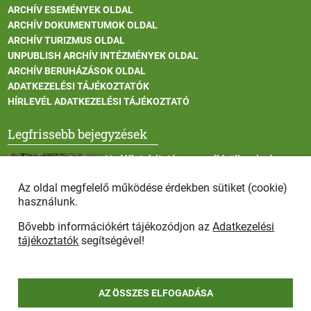
ARCHÍV ESEMÉNYEK OLDAL
ARCHÍV DOKUMENTUMOK OLDAL
ARCHÍV TURIZMUS OLDAL
UNPUBLISH ARCHÍV INTÉZMÉNYEK OLDAL
ARCHÍV BERUHÁZÁSOK OLDAL
ADATKEZELÉSI TÁJÉKOZTATÓK
HÍRLEVÉL ADATKEZELÉSI TÁJÉKOZTATÓ
Legfrissebb bejegyzések
Vadállatok itatása a rendkívüli melegben
Az oldal megfelelő működése érdekben sütiket (cookie)
használunk.
Bővebb információkért tájékozódjon az
Adatkezelési
Afrikai sertéspestis - kérések a lakosság felé
tájékoztatók
segítségével!
AZ ÖSSZES ELFOGADÁSA