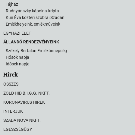
Tájház
Rudnyánszky kápolna-kripta
Kun Éva köztéri szobrai Szadán
Emlékhelyeink, emlékműveink
EGYHÁZI ÉLET
ÁLLANDÓ RENDEZVÉNYEINK
Székely Bertalan Emlékünnepség
Hősök napja
Idősek napja
Hírek
ÖSSZES
ZÖLD HÍD B.I.G.G. NKFT.
KORONAVÍRUS HÍREK
INTERJÚK
SZADA NOVA NKFT.
EGÉSZSÉGÜGY