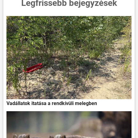
Legfrissebb bejegyzések
Vadállatok itatása a rendkívüli melegben