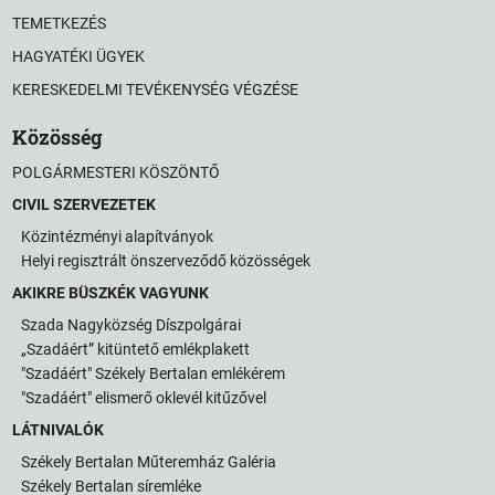
TEMETKEZÉS
HAGYATÉKI ÜGYEK
KERESKEDELMI TEVÉKENYSÉG VÉGZÉSE
Közösség
POLGÁRMESTERI KÖSZÖNTŐ
CIVIL SZERVEZETEK
Közintézményi alapítványok
Helyi regisztrált önszerveződő közösségek
AKIKRE BÜSZKÉK VAGYUNK
Szada Nagyközség Díszpolgárai
„Szadáért” kitüntető emlékplakett
"Szadáért" Székely Bertalan emlékérem
"Szadáért" elismerő oklevél kitűzővel
LÁTNIVALÓK
Székely Bertalan Műteremház Galéria
Székely Bertalan síremléke