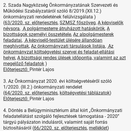
2. Szada Nagyközség Önkormányzatának Szervezeti és
Működési Szabályzatáról szóló 8/2019.(XII.12.)
önkormányzati rendeletének felülvizsgálata )
(
63/2020. sz. előterjesztés
,
SZMSZ főszöveg
,
A képviselők
névsora
,
A polgármesterre átruházott hatáskörök
,
A
bizottságok személyi összetétele
,
Az alpolgámesterek
feladatai
,
A képviselő-testület ülésére állandóan
meghívottak
,
Az önkormányzati társulások listája
,
Az
önkormányzat költségvetési szervei és feladat-ellátási
helyei
,
A bizottsági rendes ülések időpontja, valamint az azt
megelőző feladatok
)
Előterjesztő:
Pintér Lajos
3. Az Önkormányzat 2020. évi költségvetéséről szóló
1/2020. (III.2.) önkormányzati rendelet
(
64/2020. sz. előterjesztés
,
költségvetési táblázatok
)
Előterjesztő:
Pintér Lajos
4. Döntés a Belügyminisztérium által kiírt „Önkormányzati
feladatellátást szolgáló fejlesztések támogatása - 2020”
tárgyú pályázaton indulásról, valamint saját forrás
biztosításáról (
66/2020. sz. előterjesztés
,
melléklet
)