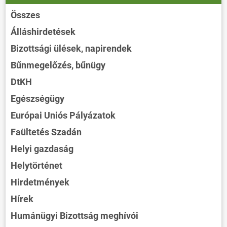
Összes
Álláshirdetések
Bizottsági ülések, napirendek
Bűnmegelőzés, bűnügy
DtKH
Egészségügy
Európai Uniós Pályázatok
Faültetés Szadán
Helyi gazdaság
Helytörténet
Hirdetmények
Hírek
Humánügyi Bizottság meghívói