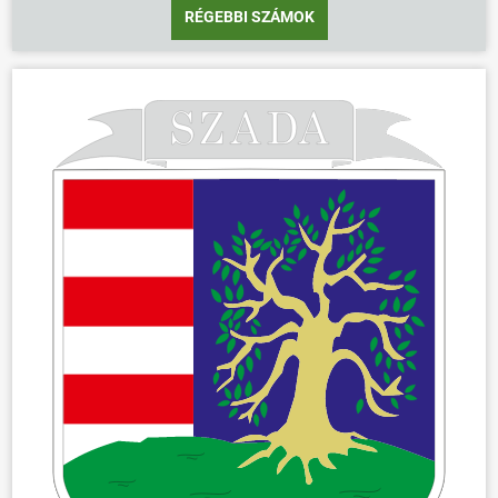
RÉGEBBI SZÁMOK
ÖNKORMÁNYZAT
ÜGYINTÉZÉS
KÖZÖSSÉG
HÍREK
VÁLASZTÁSOK