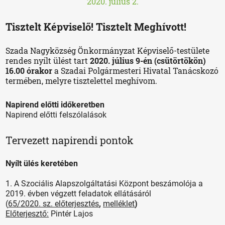
2020. július 2.
Tisztelt Képviselő! Tisztelt Meghívott!
Szada Nagyközség Önkormányzat Képviselő-testülete
rendes nyílt ülést tart
2020. július 9-én (csütörtökön)
16.00 órakor
a Szadai Polgármesteri Hivatal Tanácskozó
termében, melyre tisztelettel meghívom.
Napirend előtti időkeretben
Napirend előtti felszólalások
Tervezett napirendi pontok
Nyílt ülés keretében
1. A Szociális Alapszolgáltatási Központ beszámolója a
2019. évben végzett feladatok ellátásáról
(
65/2020. sz. előterjesztés
,
melléklet
)
Előterjesztő:
Pintér Lajos