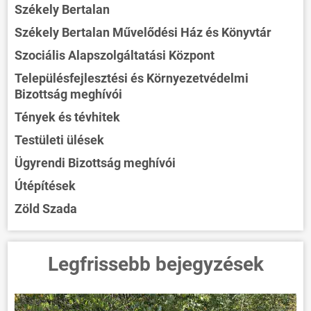
Székely Bertalan
Székely Bertalan Művelődési Ház és Könyvtár
Szociális Alapszolgáltatási Központ
Településfejlesztési és Környezetvédelmi
Bizottság meghívói
Tények és tévhitek
Testületi ülések
Ügyrendi Bizottság meghívói
Útépítések
Zöld Szada
Legfrissebb bejegyzések