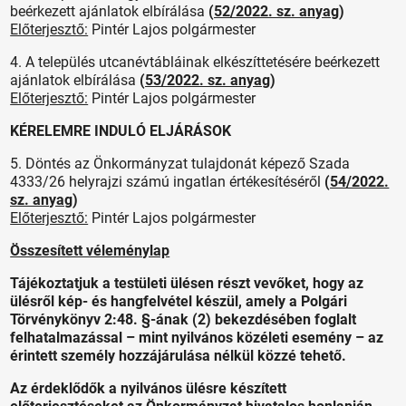
beérkezett ajánlatok elbírálása
(
52/2022. sz. anyag
)
Előterjesztő:
Pintér Lajos polgármester
4. A település utcanévtábláinak elkészíttetésére beérkezett
ajánlatok elbírálása
(
53/2022. sz. anyag
)
Előterjesztő:
Pintér Lajos polgármester
KÉRELEMRE INDULÓ ELJÁRÁSOK
5. Döntés az Önkormányzat tulajdonát képező Szada
4333/26 helyrajzi számú ingatlan értékesítéséről
(
54/2022.
sz. anyag
)
Előterjesztő:
Pintér Lajos polgármester
Összesített véleménylap
Tájékoztatjuk a testületi ülésen részt vevőket, hogy az
ülésről kép- és hangfelvétel készül, amely a Polgári
Törvénykönyv 2:48. §-ának (2) bekezdésében foglalt
felhatalmazással – mint nyilvános közéleti esemény – az
érintett személy hozzájárulása nélkül közzé tehető.
Az érdeklődők a nyilvános ülésre készített