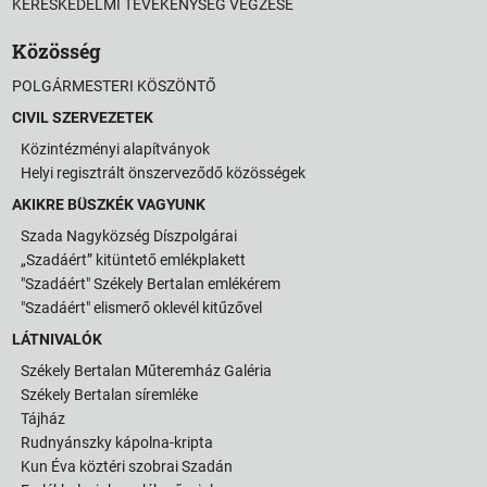
KERESKEDELMI TEVÉKENYSÉG VÉGZÉSE
Közösség
POLGÁRMESTERI KÖSZÖNTŐ
CIVIL SZERVEZETEK
Közintézményi alapítványok
Helyi regisztrált önszerveződő közösségek
AKIKRE BÜSZKÉK VAGYUNK
Szada Nagyközség Díszpolgárai
„Szadáért” kitüntető emlékplakett
"Szadáért" Székely Bertalan emlékérem
"Szadáért" elismerő oklevél kitűzővel
LÁTNIVALÓK
Székely Bertalan Műteremház Galéria
Székely Bertalan síremléke
Tájház
Rudnyánszky kápolna-kripta
Kun Éva köztéri szobrai Szadán