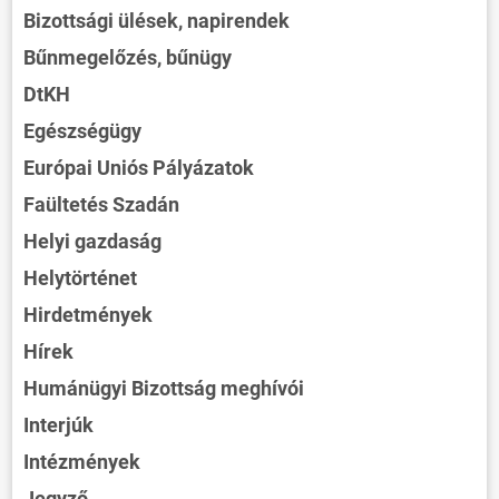
Bizottsági ülések, napirendek
Bűnmegelőzés, bűnügy
DtKH
Egészségügy
Európai Uniós Pályázatok
Faültetés Szadán
Helyi gazdaság
Helytörténet
Hirdetmények
Hírek
Humánügyi Bizottság meghívói
Interjúk
Intézmények
Jegyző