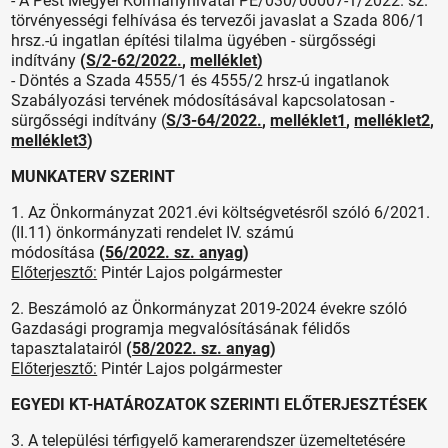
-
A Pest Megyei Kormányhivatal PE/030/00007-1/2022. sz.
törvényességi felhívása és tervezői javaslat a Szada 806/1
hrsz.-ú ingatlan építési tilalma ügyében - sürgősségi
indítvány
(
S/2-
62/2022.
,
melléklet
)
- Döntés a Szada 4555/1 és 4555/2 hrsz-ú ingatlanok
Szabályozási tervének módosításával kapcsolatosan -
sürgősségi indítvány (
S/3-64/2022.
,
melléklet1
,
melléklet2
,
melléklet3
)
MUNKATERV SZERINT
1. Az Önkormányzat 2021.évi költségvetésről szóló 6/2021.
(II.11) önkormányzati rendelet IV. számú
módosítása
(
56/2022. sz. anyag
)
Előterjesztő:
Pintér Lajos polgármester
2. Beszámoló az Önkormányzat 2019-2024 évekre szóló
Gazdasági programja megvalósításának félidős
tapasztalatairól
(
58/2022. sz. anyag
)
Előterjesztő:
Pintér Lajos polgármester
EGYEDI KT-HATÁROZATOK SZERINTI ELŐTERJESZTÉSEK
3. A települési térfigyelő kamerarendszer üzemeltetésére