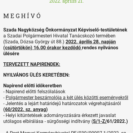
2022. április 21.
M E G H Í V Ó
Szada Nagyközség Önkormányzat Képviselő-testületének
a Szadai Polgármesteri Hivatal Tanácskozó termében
(Szada, Dózsa György út 88.)
2022. április 28. napján
(csütörtökön) 16.00 órakor kezdődő
rendes nyilvános
ülésére
TERVEZETT NAPIRENDEK:
NYILVÁNOS ÜLÉS KERETÉBEN:
Napirend előtti időkeretben
- Napirend előtti felszólalások
-
Polgármester beszámolója a két ülés közötti eseményekről
- Jelentés a lejárt határidejű határozatok végrehajtásáról
(
60/2022. sz. anyag
)
- Helyi kitüntetések adományozására érkezett javaslat
utólagos elbírálása - sürgősségi indítvány (
S/1-Z/
61/2022.)