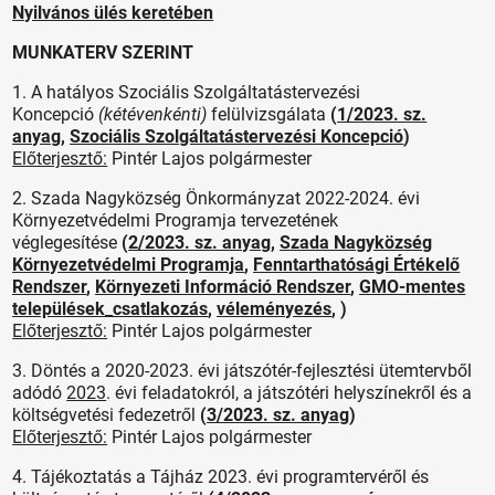
Nyilvános ülés keretében
MUNKATERV SZERINT
1. A hatályos Szociális Szolgáltatástervezési
Koncepció
(kétévenkénti)
felülvizsgálata
(
1/2023. sz.
anyag
,
Szociális Szolgáltatástervezési Koncepció
)
Előterjesztő:
Pintér Lajos polgármester
2. Szada Nagyközség Önkormányzat 2022-2024. évi
Környezetvédelmi Programja tervezetének
véglegesítése
(
2/2023. sz. anyag
,
Szada Nagyközség
Környezetvédelmi Programja
,
Fenntarthatósági Értékelő
Rendszer
,
Környezeti Információ Rendszer
,
GMO-mentes
települések_csatlakozás
,
véleményezés
, )
Előterjesztő:
Pintér Lajos polgármester
3. Döntés a 2020-2023. évi játszótér-fejlesztési ütemtervből
adódó
2023
. évi feladatokról, a játszótéri helyszínekről és a
költségvetési fedezetről
(
3/2023. sz. anyag
)
Előterjesztő:
Pintér Lajos polgármester
4. Tájékoztatás a Tájház 2023. évi programtervéről és