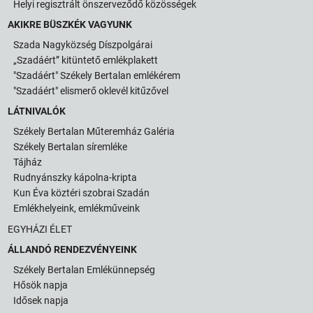
Helyi regisztrált önszerveződő közösségek
AKIKRE BÜSZKÉK VAGYUNK
Szada Nagyközség Díszpolgárai
„Szadáért” kitüntető emlékplakett
"Szadáért" Székely Bertalan emlékérem
"Szadáért" elismerő oklevél kitűzővel
LÁTNIVALÓK
Székely Bertalan Műteremház Galéria
Székely Bertalan síremléke
Tájház
Rudnyánszky kápolna-kripta
Kun Éva köztéri szobrai Szadán
Emlékhelyeink, emlékműveink
EGYHÁZI ÉLET
ÁLLANDÓ RENDEZVÉNYEINK
Székely Bertalan Emlékünnepség
Hősök napja
Idősek napja