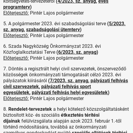
költségvetés-tervezetéről
(
4/2023. sz. anyag
,
éves
programterv
)
Előterjesztő:
Pintér Lajos polgármester
5. A polgármester 2023. évi szabadságolási terve
(
5/2023.
sz. anyag
,
szabadságolási ütemterv
)
Előterjesztő:
Pintér Lajos polgármester
6. Szada Nagyközség Önkormányzat 2023. évi
Közfoglalkoztatási Terve
(
6/2023. sz. anyag
)
Előterjesztő:
Pintér Lajos polgármester
7. Döntés a regisztrált helyi civil szervezetek, önszerveződő
közösségek önkormányzati támogatását célzó 2023. évi
pályázatok kiírásáról
(
7/2023. sz. anyag
,
pályázati felhívás
civil szervezetek
,
pályázati felhívás sport
egyesületek
,
pályázati felhívás helyi egyesületek
)
Előterjesztő:
Pintér Lajos polgármester
8.
Rendelet-tervezetek
a helyi kötelező közszolgáltatásként
biztosított köz- és szociális
étkeztetés térítési
díjainak
felülvizsgálata alapján azok 2023. február 1.-től
történő módosítására, továbbá az önkormányzati
személyes gondoskodást nyújtó
szociális ellátások térítési