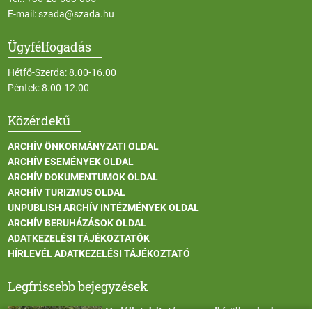
E-mail:
szada@szada.hu
Ügyfélfogadás
Hétfő-Szerda: 8.00-16.00
Péntek: 8.00-12.00
Közérdekű
ARCHÍV ÖNKORMÁNYZATI OLDAL
ARCHÍV ESEMÉNYEK OLDAL
ARCHÍV DOKUMENTUMOK OLDAL
ARCHÍV TURIZMUS OLDAL
UNPUBLISH ARCHÍV INTÉZMÉNYEK OLDAL
ARCHÍV BERUHÁZÁSOK OLDAL
ADATKEZELÉSI TÁJÉKOZTATÓK
HÍRLEVÉL ADATKEZELÉSI TÁJÉKOZTATÓ
Legfrissebb bejegyzések
Vadállatok itatása a rendkívüli melegben