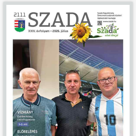
ÖNKORMÁNYZAT
ÜGYINTÉZÉS
KÖZÖSSÉG
HÍREK
VÁLASZTÁSOK