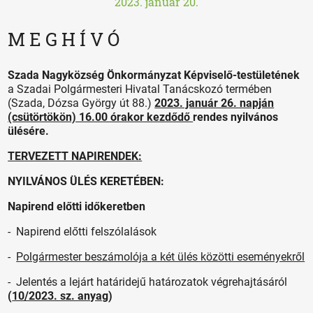
2023. január 20.
M E G H Í V Ó
Szada Nagyközség Önkormányzat Képviselő-testületének
a Szadai Polgármesteri Hivatal Tanácskozó termében
(Szada, Dózsa György út 88.)
2023. január 26. napján
(csütörtökön) 16.00 órakor kezdődő
rendes nyilvános
ülésére.
TERVEZETT NAPIRENDEK:
NYILVÁNOS ÜLÉS KERETÉBEN:
Napirend előtti időkeretben
- Napirend előtti felszólalások
-
Polgármester beszámolója a két ülés közötti eseményekről
- Jelentés a lejárt határidejű határozatok végrehajtásáról
(
10/2023. sz. anyag
)