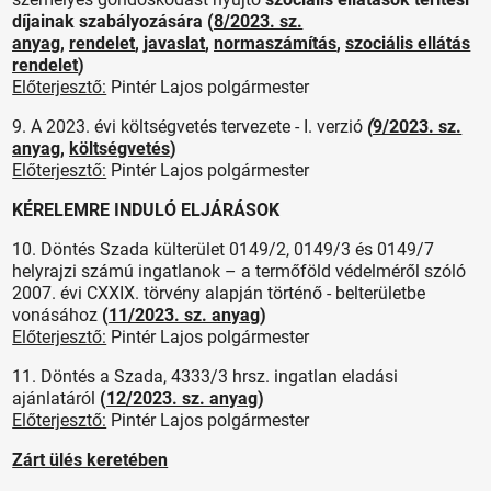
díjainak szabályozására (
8/2023. sz.
anyag
,
rendelet
,
javaslat
,
normaszámítás
,
szociális ellátás
rendelet
)
Előterjesztő:
Pintér Lajos polgármester
9. A 2023. évi költségvetés tervezete - I. verzió
(
9/2023. sz.
anyag
,
költségvetés
)
Előterjesztő:
Pintér Lajos polgármester
KÉRELEMRE INDULÓ ELJÁRÁSOK
10. Döntés Szada külterület 0149/2, 0149/3 és 0149/7
helyrajzi számú ingatlanok – a termőföld védelméről szóló
2007. évi CXXIX. törvény alapján történő - belterületbe
vonásához
(
11/2023. sz. anyag
)
Előterjesztő:
Pintér Lajos polgármester
11. Döntés a Szada, 4333/3 hrsz. ingatlan eladási
ajánlatáról
(
12/2023. sz. anyag
)
Előterjesztő:
Pintér Lajos polgármester
Zárt ülés keretében