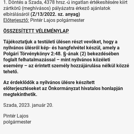
1. Döntés a Szada, 4378 hrsz.-ú ingatlan értékesítésére kiírt
zártkörű (meghívásos) pályázatra érkező ajánlatok
elbírálásáról
(Z/13/2022. sz. anyag)
Előterjesztő:
Pintér Lajos polgármester
ÖSSZESÍTETT VÉLEMÉNYLAP
Tájékoztatjuk a testületi ülésen részt vevőket, hogy a
nyilvános ülésről kép- és hangfelvétel készül, amely a
Polgári Törvénykönyv 2:48. §-ának (2) bekezdésében
foglalt felhatalmazással – mint nyilvános közéleti
esemény – az érintett személy hozzájárulása nélkül közzé
tehető.
Az érdeklődők a nyilvános ülésre készített
előterjesztéseket az Önkormányzat hivatalos honlapján
megtekinthetik.
Szada, 2023. január 20.
Pintér Lajos
polgármester