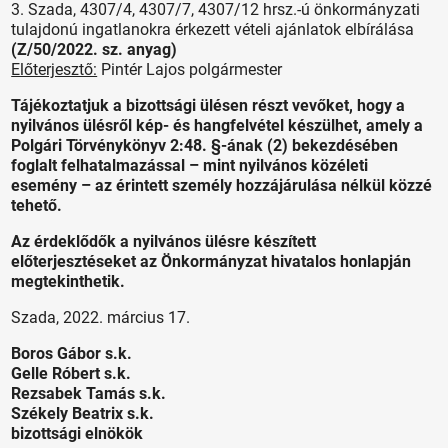
3. Szada, 4307/4, 4307/7, 4307/12 hrsz.-ú önkormányzati
tulajdonú ingatlanokra érkezett vételi ajánlatok elbírálása
(Z/50/2022. sz. anyag)
Előterjesztő:
Pintér Lajos polgármester
Tájékoztatjuk a bizottsági ülésen részt vevőket, hogy a
nyilvános ülésről kép- és hangfelvétel készülhet, amely a
Polgári Törvénykönyv 2:48. §-ának (2) bekezdésében
foglalt felhatalmazással – mint nyilvános közéleti
esemény – az érintett személy hozzájárulása nélkül közzé
tehető.
Az érdeklődők a nyilvános ülésre készített
előterjesztéseket az Önkormányzat hivatalos honlapján
megtekinthetik.
Szada, 2022. március 17.
Boros Gábor s.k.
Gelle Róbert s.k.
Rezsabek Tamás s.k.
Székely Beatrix s.k.
bizottsági elnökök