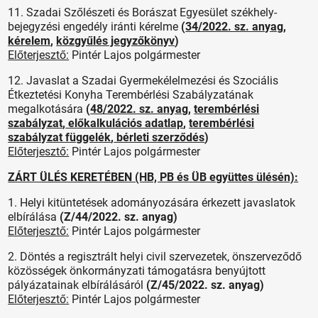
11. Szadai Szőlészeti és Borászat Egyesület székhely-
bejegyzési engedély iránti kérelme
(
34/2022. sz. anyag
,
kérelem
,
közgyűlés jegyzőkönyv
)
Előterjesztő:
Pintér Lajos polgármester
12. Javaslat a Szadai Gyermekélelmezési és Szociális
Étkeztetési Konyha Terembérlési Szabályzatának
megalkotására
(
48/2022. sz. anyag
,
terembérlési
szabályzat
,
előkalkulációs adatlap
,
terembérlési
szabályzat függelék
,
bérleti szerződés
)
Előterjesztő:
Pintér Lajos polgármester
ZÁRT ÜLÉS KERETÉBEN (HB, PB és ÜB együttes ülésén):
1. Helyi kitüntetések adományozására érkezett javaslatok
elbírálása
(Z/44/2022. sz. anyag)
Előterjesztő:
Pintér Lajos polgármester
2. Döntés a regisztrált helyi civil szervezetek, önszerveződő
közösségek önkormányzati támogatásra benyújtott
pályázatainak elbírálásáról
(Z/45/2022. sz. anyag)
Előterjesztő:
Pintér Lajos polgármester