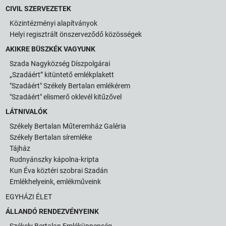
CIVIL SZERVEZETEK
Közintézményi alapítványok
Helyi regisztrált önszerveződő közösségek
AKIKRE BÜSZKÉK VAGYUNK
Szada Nagyközség Díszpolgárai
„Szadáért” kitüntető emlékplakett
"Szadáért" Székely Bertalan emlékérem
"Szadáért" elismerő oklevél kitűzővel
LÁTNIVALÓK
Székely Bertalan Műteremház Galéria
Székely Bertalan síremléke
Tájház
Rudnyánszky kápolna-kripta
Kun Éva köztéri szobrai Szadán
Emlékhelyeink, emlékműveink
EGYHÁZI ÉLET
ÁLLANDÓ RENDEZVÉNYEINK
Székely Bertalan Emlékünnepség