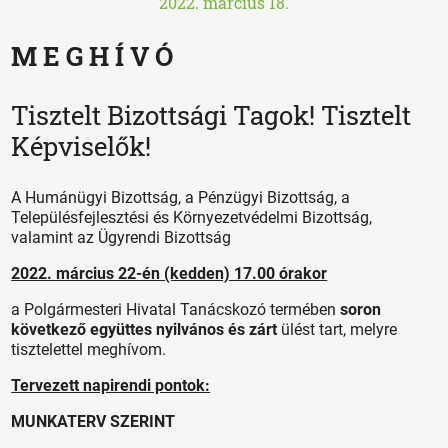
2022. március 18.
M E G H Í V Ó
Tisztelt Bizottsági Tagok! Tisztelt
Képviselők!
A Humánügyi Bizottság, a Pénzügyi Bizottság, a
Településfejlesztési és Környezetvédelmi Bizottság,
valamint az Ügyrendi Bizottság
2022. március 22-én (kedden) 17.00 órakor
a Polgármesteri Hivatal Tanácskozó termében
soron
következő együttes nyilvános és zárt
ülést tart, melyre
tisztelettel meghívom.
Tervezett napirendi pontok:
MUNKATERV SZERINT