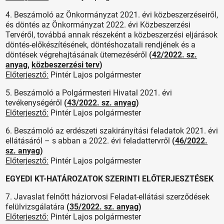
4. Beszámoló az Önkormányzat 2021. évi közbeszerzéseiről,
és döntés az Önkormányzat 2022. évi Közbeszerzési
Tervéről, továbbá annak részeként a közbeszerzési eljárások
döntés-előkészítésének, döntéshozatali rendjének és a
döntések végrehajtásának ütemezéséről
(
42/2022. sz.
anyag
,
közbeszerzési terv
)
Előterjesztő:
Pintér Lajos polgármester
5. Beszámoló a Polgármesteri Hivatal 2021. évi
tevékenységéről
(
43/2022. sz. anyag
)
Előterjesztő:
Pintér Lajos polgármester
6. Beszámoló az erdészeti szakirányítási feladatok 2021. évi
ellátásáról – s abban a 2022. évi feladattervről
(
46/2022.
sz. anyag
)
Előterjesztő:
Pintér Lajos polgármester
EGYEDI KT-HATÁROZATOK SZERINTI ELŐTERJESZTÉSEK
7. Javaslat felnőtt háziorvosi Feladat-ellátási szerződések
felülvizsgálatára
(
35/2022. sz. anyag
)
Előterjesztő:
Pintér Lajos polgármester