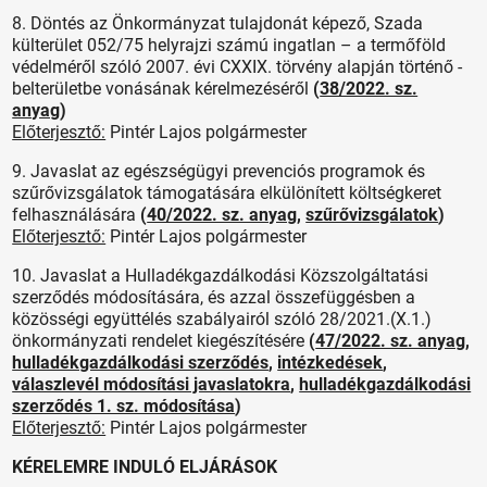
8. Döntés az Önkormányzat tulajdonát képező, Szada
külterület 052/75 helyrajzi számú ingatlan – a termőföld
védelméről szóló 2007. évi CXXIX. törvény alapján történő -
belterületbe vonásának kérelmezéséről
(
38/2022. sz.
anyag
)
Előterjesztő:
Pintér Lajos polgármester
9. Javaslat az egészségügyi prevenciós programok és
szűrővizsgálatok támogatására elkülönített költségkeret
felhasználására
(
40/2022. sz. anyag
,
szűrővizsgálatok
)
Előterjesztő:
Pintér Lajos polgármester
10. Javaslat a Hulladékgazdálkodási Közszolgáltatási
szerződés módosítására, és azzal összefüggésben a
közösségi együttélés szabályairól szóló 28/2021.(X.1.)
önkormányzati rendelet kiegészítésére
(
47/2022. sz. anyag
,
hulladékgazdálkodási szerződés
,
intézkedések
,
válaszlevél módosítási javaslatokra
,
hulladékgazdálkodási
szerződés 1. sz. módosítása
)
Előterjesztő:
Pintér Lajos polgármester
KÉRELEMRE INDULÓ ELJÁRÁSOK