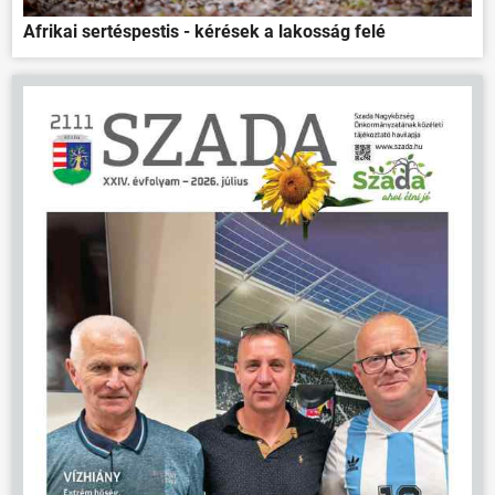
Afrikai sertéspestis - kérések a lakosság felé
ÖNKORMÁNYZAT
ÜGYINTÉZÉS
KÖZÖSSÉG
HÍREK
VÁLASZTÁSOK