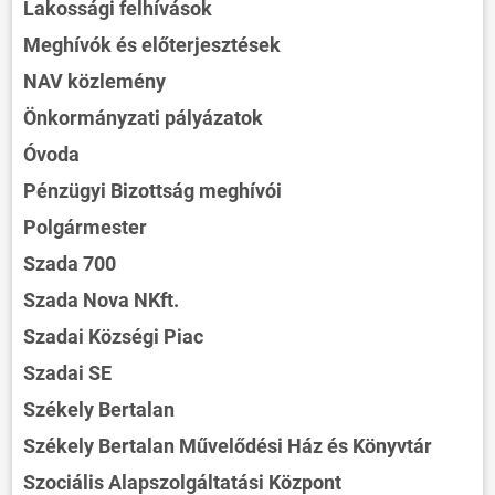
Lakossági felhívások
Meghívók és előterjesztések
NAV közlemény
Önkormányzati pályázatok
Óvoda
Pénzügyi Bizottság meghívói
Polgármester
Szada 700
Szada Nova NKft.
Szadai Községi Piac
Szadai SE
Székely Bertalan
Székely Bertalan Művelődési Ház és Könyvtár
Szociális Alapszolgáltatási Központ