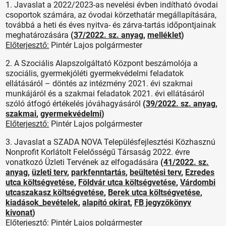
1. Javaslat a 2022/2023-as nevelési évben indítható óvodai
csoportok számára, az óvodai körzethatár megállapítására,
továbbá a heti és éves nyitva- és zárva-tartás időpontjainak
meghatározására
(
37/2022. sz. anyag
,
melléklet
)
Előterjesztő:
Pintér Lajos polgármester
2. A Szociális Alapszolgáltató Központ beszámolója a
szociális, gyermekjóléti gyermekvédelmi feladatok
ellátásáról – döntés az intézmény 2021. évi szakmai
munkájáról és a szakmai feladatok 2021. évi ellátásáról
szóló átfogó értékelés jóváhagyásáról
(
39/2022. sz. anyag
,
szakmai
,
gyermekvédelmi
)
Előterjesztő:
Pintér Lajos polgármester
3. Javaslat a SZADA NOVA Településfejlesztési Közhasznú
Nonprofit Korlátolt Felelősségű Társaság 2022. évre
vonatkozó Üzleti Tervének az elfogadására
(
41/2022. sz.
anyag
,
üzleti terv
,
parkfenntartás
,
beültetési terv
,
Ezredes
utca költségvetése
,
Földvár utca költségvetése
,
Várdombi
utcaszakasz költségvetése
,
Berek utca költségvetése
,
kiadások_bevételek
,
alapító okirat
,
FB jegyzőkönyv
kivonat
)
Előterjesztő:
Pintér Lajos polgármester