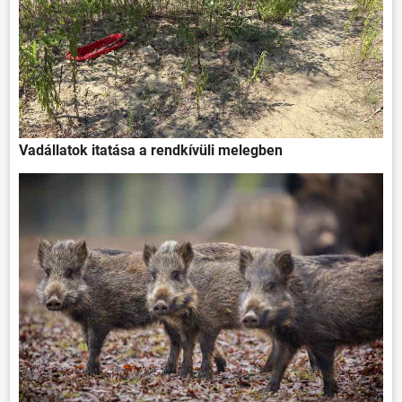
Vadállatok itatása a rendkívüli melegben